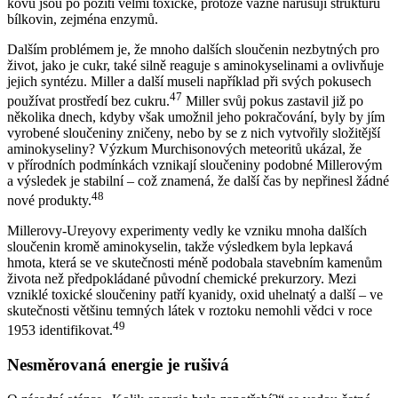
kovů jsou po požití velmi toxické, protože vážně narušují strukturu
bílkovin, zejména enzymů.
Dalším problémem je, že mnoho dalších sloučenin nezbytných pro
život, jako je cukr, také silně reaguje s aminokyselinami a ovlivňuje
jejich syntézu. Miller a další museli například při svých pokusech
47
používat prostředí bez cukru.
Miller svůj pokus zastavil již po
několika dnech, kdyby však umožnil jeho pokračování, byly by jím
vyrobené sloučeniny zničeny, nebo by se z nich vytvořily složitější
aminokyseliny? Výzkum Murchisonových meteoritů ukázal, že
v přírodních podmínkách vznikají sloučeniny podobné Millerovým
a výsledek je stabilní – což znamená, že další čas by nepřinesl žádné
48
nové produkty.
Millerovy-Ureyovy experimenty vedly ke vzniku mnoha dalších
sloučenin kromě aminokyselin, takže výsledkem byla lepkavá
hmota, která se ve skutečnosti méně podobala stavebním kamenům
života než předpokládané původní chemické prekurzory. Mezi
vzniklé toxické sloučeniny patří kyanidy, oxid uhelnatý a další – ve
skutečnosti většinu temných látek v roztoku nemohli vědci v roce
49
1953 identifikovat.
Nesměrovaná energie je rušivá