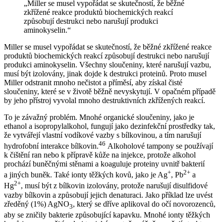
„Miller se musel vypořádat se skutečností, že běžné
zkřížené reakce produktů biochemických reakcí
způsobují destrukci nebo narušují produkci
aminokyselin.“
Miller se musel vypořádat se skutečností, že běžné zkřížené reakce
produktů biochemických reakcí způsobují destrukci nebo narušují
produkci aminokyselin. Všechny sloučeniny, které narušují vazbu,
musí být izolovány, jinak dojde k destrukci proteinů. Proto musel
Miller odstranit mnoho nečistot a příměsí, aby získal čisté
sloučeniny, které se v životě běžně nevyskytují. V opačném případě
by jeho přístroj vyvolal mnoho destruktivních zkřížených reakcí.
To je závažný problém. Mnohé organické sloučeniny, jako je
ethanol a isopropylalkohol, fungují jako dezinfekční prostředky tak,
že vytvářejí vlastní vodíkové vazby s bílkovinou, a tím narušují
46
hydrofobní interakce bílkovin.
Alkoholové tampony se používají
k čištění ran nebo k přípravě kůže na injekce, protože alkohol
prochází buněčnými stěnami a koaguluje proteiny uvnitř bakterií
+
2+
a jiných buněk. Také ionty těžkých kovů, jako je Ag
, Pb
a
2+
Hg
, musí být z bílkovin izolovány, protože narušují disulfidové
vazby bílkovin a způsobují jejich denaturaci. Jako příklad lze uvést
zředěný (1%) AgNO
, který se dříve aplikoval do očí novorozenců,
3
aby se zničily bakterie způsobující kapavku. Mnohé ionty těžkých