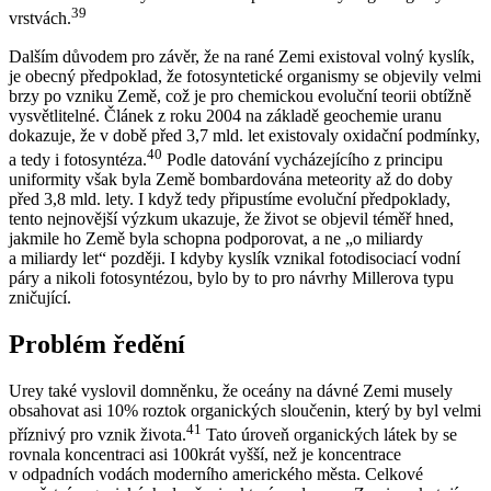
39
vrstvách.
Dalším důvodem pro závěr, že na rané Zemi existoval volný kyslík,
je obecný předpoklad, že fotosyntetické organismy se objevily velmi
brzy po vzniku Země, což je pro chemickou evoluční teorii obtížně
vysvětlitelné. Článek z roku 2004 na základě geochemie uranu
dokazuje, že v době před 3,7 mld. let existovaly oxidační podmínky,
40
a tedy i fotosyntéza.
Podle datování vycházejícího z principu
uniformity však byla Země bombardována meteority až do doby
před 3,8 mld. lety. I když tedy připustíme evoluční předpoklady,
tento nejnovější výzkum ukazuje, že život se objevil téměř hned,
jakmile ho Země byla schopna podporovat, a ne „o miliardy
a miliardy let“ později. I kdyby kyslík vznikal fotodisociací vodní
páry a nikoli fotosyntézou, bylo by to pro návrhy Millerova typu
zničující.
Problém ředění
Urey také vyslovil domněnku, že oceány na dávné Zemi musely
obsahovat asi 10% roztok organických sloučenin, který by byl velmi
41
příznivý pro vznik života.
Tato úroveň organických látek by se
rovnala koncentraci asi 100krát vyšší, než je koncentrace
v odpadních vodách moderního amerického města. Celkové