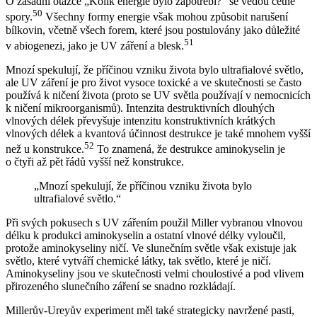
O zásadní otázce „Kolik energie bylo zapotřebí?“ se vedou četné
50
spory.
Všechny formy energie však mohou způsobit narušení
bílkovin, včetně všech forem, které jsou postulovány jako důležité
51
v abiogenezi, jako je UV záření a blesk.
Mnozí spekulují, že příčinou vzniku života bylo ultrafialové světlo,
ale UV záření je pro život vysoce toxické a ve skutečnosti se často
používá k ničení života (proto se UV světla používají v nemocnicích
k ničení mikroorganismů). Intenzita destruktivních dlouhých
vlnových délek převyšuje intenzitu konstruktivních krátkých
vlnových délek a kvantová účinnost destrukce je také mnohem vyšší
52
než u konstrukce.
To znamená, že destrukce aminokyselin je
o čtyři až pět řádů vyšší než konstrukce.
„Mnozí spekulují, že příčinou vzniku života bylo
ultrafialové světlo.“
Při svých pokusech s UV zářením použil Miller vybranou vlnovou
délku k produkci aminokyselin a ostatní vlnové délky vyloučil,
protože aminokyseliny ničí. Ve slunečním světle však existuje jak
světlo, které vytváří chemické látky, tak světlo, které je ničí.
Aminokyseliny jsou ve skutečnosti velmi choulostivé a pod vlivem
přirozeného slunečního záření se snadno rozkládají.
Millerův-Ureyův experiment měl také strategicky navržené pasti,