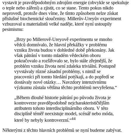
vystavit je pravděpodobným zdrojům energie (obvykle se spekuluje
o teple nebo záření) a zjistit, co se stane. Tento pokus nikdo
neprovedl, protože dnes víme, že tímto způsobem nelze získat
příslušné biochemické sloučeniny. Millerův-Ureyův experiment
vzbuzoval u materialistů velké naděje, které nyní ustoupily
pesimismu:
„Brzy po Millerově-Ureyově experimentu se mnoho
vědců domnívalo, že hlavní překážky v problému
vzniku života budou v dohledné době překonány. Jak
však pátrání v tomto mladém vědeckém oboru
pokračovalo a rozšiřovalo se, bylo stále zřejmější, že
problém vzniku života není zdaleka triviální. Postupně
vyvstávaly různé zásadní problémy, s nimiž se
pracovníci při tomto hledání potýkají, a do popředí se
dostávaly nové otázky… Navzdory intenzivnímu
výzkumu zůstala většina těchto problémů nevyřešena.“
„Během dlouhé historie pátrání po původu života je
kontroverze pravděpodobně nejcharakterističtějším
atributem tohoto interdisciplinárního oboru. V této
disciplíně téměř neexistuje model, scénář nebo móda,
44
které by nebyly kontroverzní.“
Některými z těchto hlavních problémů se nyní budeme zabývat.