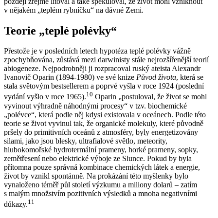
později zřejmě litoval a také spekuloval, že život mohl vzniknout
v nějakém „teplém rybníčku“ na dávné Zemi.
Teorie „teplé polévky“
Přestože je v posledních letech hypotéza teplé polévky vážně
zpochybňována, zůstává mezi darwinisty stále nejrozšířenější teorií
abiogeneze. Nejpodrobněji ji rozpracoval ruský ateista Alexandr
Ivanovič Oparin (1894-1980) ve své knize
Původ života
, která se
stala světovým bestsellerem a poprvé vyšla v roce 1924 (poslední
10
vydání vyšlo v roce 1965).
Oparin „postuloval, že život se mohl
vyvinout výhradně náhodnými procesy“ v tzv. biochemické
„polévce“, která podle něj kdysi existovala v oceánech. Podle této
teorie se život vyvinul tak, že organické molekuly, které původně
pršely do primitivních oceánů z atmosféry, byly energetizovány
silami, jako jsou blesky, ultrafialové světlo, meteority,
hlubokomořské hydrotermální prameny, horké prameny, sopky,
zemětřesení nebo elektrické výboje ze Slunce. Pokud by byla
přítomna pouze správná kombinace chemických látek a energie,
život by vznikl spontánně. Na prokázání této myšlenky bylo
vynaloženo téměř půl století výzkumu a miliony dolarů – zatím
s malým množstvím pozitivních výsledků a mnoha negativními
11
důkazy.