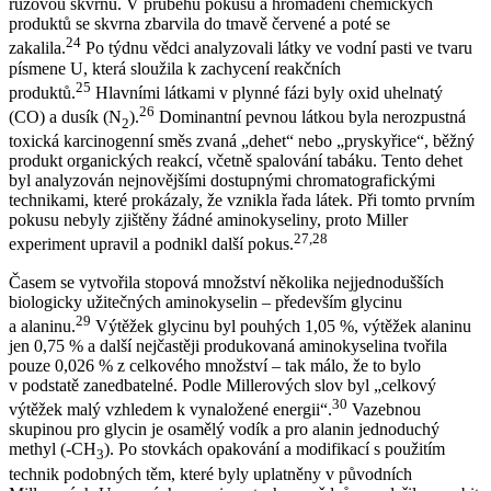
růžovou skvrnu. V průběhu pokusu a hromadění chemických
produktů se skvrna zbarvila do tmavě červené a poté se
24
zakalila.
Po týdnu vědci analyzovali látky ve vodní pasti ve tvaru
písmene U, která sloužila k zachycení reakčních
25
produktů.
Hlavními látkami v plynné fázi byly oxid uhelnatý
26
(CO) a dusík (N
).
Dominantní pevnou látkou byla nerozpustná
2
toxická karcinogenní směs zvaná „dehet“ nebo „pryskyřice“, běžný
produkt organických reakcí, včetně spalování tabáku. Tento dehet
byl analyzován nejnovějšími dostupnými chromatografickými
technikami, které prokázaly, že vznikla řada látek. Při tomto prvním
pokusu nebyly zjištěny žádné aminokyseliny, proto Miller
27
,
28
experiment upravil a podnikl další pokus.
Časem se vytvořila stopová množství několika nejjednodušších
biologicky užitečných aminokyselin – především glycinu
29
a alaninu.
Výtěžek glycinu byl pouhých 1,05 %, výtěžek alaninu
jen 0,75 % a další nejčastěji produkovaná aminokyselina tvořila
pouze 0,026 % z celkového množství – tak málo, že to bylo
v podstatě zanedbatelné. Podle Millerových slov byl „celkový
30
výtěžek malý vzhledem k vynaložené energii“.
Vazebnou
skupinou pro glycin je osamělý vodík a pro alanin jednoduchý
methyl (-CH
). Po stovkách opakování a modifikací s použitím
3
technik podobných těm, které byly uplatněny v původních