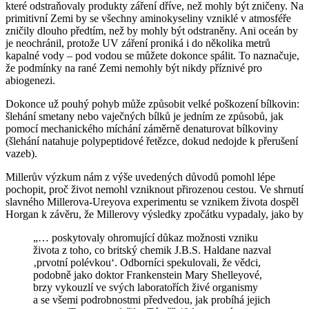
které odstraňovaly produkty záření dříve, než mohly být zničeny. Na
primitivní Zemi by se všechny aminokyseliny vzniklé v atmosféře
zničily dlouho předtím, než by mohly být odstraněny. Ani oceán by
je neochránil, protože UV záření proniká i do několika metrů
kapalné vody – pod vodou se můžete dokonce spálit. To naznačuje,
že podmínky na rané Zemi nemohly být nikdy příznivé pro
abiogenezi.
Dokonce už pouhý pohyb může způsobit velké poškození bílkovin:
šlehání smetany nebo vaječných bílků je jedním ze způsobů, jak
pomocí mechanického míchání záměrně denaturovat bílkoviny
(šlehání natahuje polypeptidové řetězce, dokud nedojde k přerušení
vazeb).
Millerův výzkum nám z výše uvedených důvodů pomohl lépe
pochopit, proč život nemohl vzniknout přirozenou cestou. Ve shrnutí
slavného Millerova-Ureyova experimentu se vznikem života dospěl
Horgan k závěru, že Millerovy výsledky zpočátku vypadaly, jako by
„… poskytovaly ohromující důkaz možnosti vzniku
života z toho, co britský chemik J.B.S. Haldane nazval
‚prvotní polévkou‘. Odborníci spekulovali, že vědci,
podobně jako doktor Frankenstein Mary Shelleyové,
brzy vykouzlí ve svých laboratořích živé organismy
a se všemi podrobnostmi předvedou, jak probíhá jejich