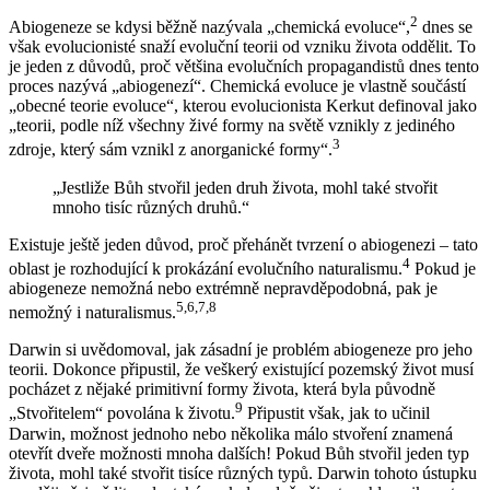
2
Abiogeneze se kdysi běžně nazývala „chemická evoluce“,
dnes se
však evolucionisté snaží evoluční teorii od vzniku života oddělit. To
je jeden z důvodů, proč většina evolučních propagandistů dnes tento
proces nazývá „abiogenezí“. Chemická evoluce je vlastně součástí
„obecné teorie evoluce“, kterou evolucionista Kerkut definoval jako
„teorii, podle níž všechny živé formy na světě vznikly z jediného
3
zdroje, který sám vznikl z anorganické formy“.
„Jestliže Bůh stvořil jeden druh života, mohl také stvořit
mnoho tisíc různých druhů.“
Existuje ještě jeden důvod, proč přehánět tvrzení o abiogenezi – tato
4
oblast je rozhodující k prokázání evolučního naturalismu.
Pokud je
abiogeneze nemožná nebo extrémně nepravděpodobná, pak je
5
,
6
,
7
,
8
nemožný i naturalismus.
Darwin si uvědomoval, jak zásadní je problém abiogeneze pro jeho
teorii. Dokonce připustil, že veškerý existující pozemský život musí
pocházet z nějaké primitivní formy života, která byla původně
9
„Stvořitelem“ povolána k životu.
Připustit však, jak to učinil
Darwin, možnost jednoho nebo několika málo stvoření znamená
otevřít dveře možnosti mnoha dalších! Pokud Bůh stvořil jeden typ
života, mohl také stvořit tisíce různých typů. Darwin tohoto ústupku