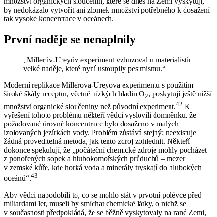
množství organických sloučenin, které se dnes na Zemi vyskytují,
by nedokázalo vytvořit ani zlomek množství potřebného k dosažení
tak vysoké koncentrace v oceánech.
První naděje se nenaplnily
„Millerův-Ureyův experiment vzbuzoval u materialistů
velké naděje, které nyní ustoupily pesimismu.“
Moderní replikace Millerova-Ureyova experimentu s použitím
široké škály receptur, včetně nízkých hladin O
, poskytují ještě nižší
2
42
množství organické sloučeniny než původní experiment.
K
vyřešení tohoto problému někteří vědci vyslovili domněnku, že
požadované úrovně koncentrace bylo dosaženo v malých
izolovaných jezírkách vody. Problém zůstává stejný: neexistuje
žádná proveditelná metoda, jak tento zdroj zohlednit. Někteří
dokonce spekulují, že „počáteční chemické zdroje mohly pocházet
z ponořených sopek a hlubokomořských průduchů – mezer
v zemské kůře, kde horká voda a minerály tryskají do hlubokých
43
oceánů“.
Aby vědci napodobili to, co se mohlo stát v prvotní polévce před
miliardami let, museli by smíchat chemické látky, o nichž se
v současnosti předpokládá, že se běžně vyskytovaly na rané Zemi,