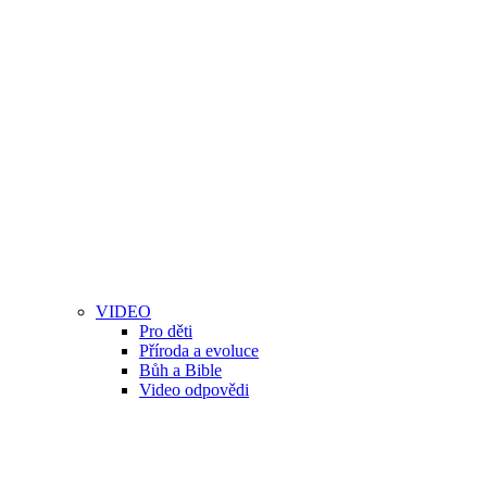
VIDEO
Pro děti
Příroda a evoluce
Bůh a Bible
Video odpovědi