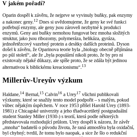
V jakém pořadí?
Oparin dospěl k závěru, že nejprve se vyvinuly buňky, pak enzymy
12
a nakonec geny.
Dnes si uvědomujeme, že geny ke své funkci
potřebují enzymy, ale geny jsou zároveň nezbytné k produkci
enzymů. Geny ani buňky nemohou fungovat bez mnoha složitých
struktur, jako jsou ribozomy, polymeráza, helikáza, gyráza,
jednořetězcový vazebný protein a desítky dalších proteinů. Dyson
došel k závěru, že Oparinova teorie byla „biology obecně přijímána
po půl století“, ale že „byla populární nikoli proto, že by pro ni
existovaly nějaké důkazy, ale spíše proto, že se zdála být jedinou
13
alternativou k biblickému kreacionismu“.
Millerův-Ureyův výzkum
14
15
16
17
Haldane,
Bernal,
Calvin
a Urey
všichni publikovali
výzkumy, které se snažily tento model podpořit – s malým, pokud
vůbec nějakým úspěchem. V roce 1953 přišel Harold Urey (1893-
1981) z Chicagské univerzity a jeho třiadvacetiletý postgraduální
student Stanley Miller (1930-) s teorií, která podle některých
představovala rozhodující průlom. Urey dospěl k názoru, že závěr
„mnoha“ badatelů o původu života, že raná atmosféra byla oxidační,
byl chybný; tvrdil, že tomu bylo naopak, a sice že šlo o redukční