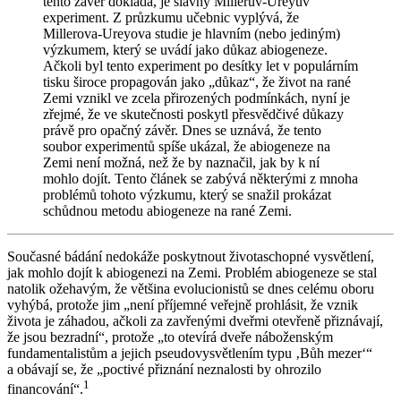
tento závěr dokládá, je slavný Millerův-Ureyův
experiment. Z průzkumu učebnic vyplývá, že
Millerova-Ureyova studie je hlavním (nebo jediným)
výzkumem, který se uvádí jako důkaz abiogeneze.
Ačkoli byl tento experiment po desítky let v populárním
tisku široce propagován jako „důkaz“, že život na rané
Zemi vznikl ve zcela přirozených podmínkách, nyní je
zřejmé, že ve skutečnosti poskytl přesvědčivé důkazy
právě pro opačný závěr. Dnes se uznává, že tento
soubor experimentů spíše ukázal, že abiogeneze na
Zemi není možná, než že by naznačil, jak by k ní
mohlo dojít. Tento článek se zabývá některými z mnoha
problémů tohoto výzkumu, který se snažil prokázat
schůdnou metodu abiogeneze na rané Zemi.
Současné bádání nedokáže poskytnout životaschopné vysvětlení,
jak mohlo dojít k abiogenezi na Zemi. Problém abiogeneze se stal
natolik ožehavým, že většina evolucionistů se dnes celému oboru
vyhýbá, protože jim „není příjemné veřejně prohlásit, že vznik
života je záhadou, ačkoli za zavřenými dveřmi otevřeně přiznávají,
že jsou bezradní“, protože „to otevírá dveře náboženským
fundamentalistům a jejich pseudovysvětlením typu ‚Bůh mezer‘“
a obávají se, že „poctivé přiznání neznalosti by ohrozilo
1
financování“.