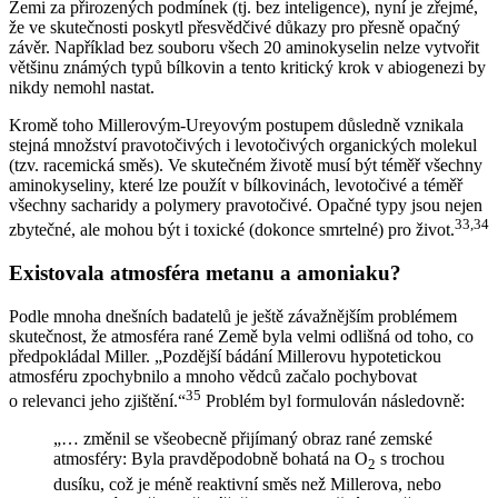
Zemi za přirozených podmínek (tj. bez inteligence), nyní je zřejmé,
že ve skutečnosti poskytl přesvědčivé důkazy pro přesně opačný
závěr. Například bez souboru všech 20 aminokyselin nelze vytvořit
většinu známých typů bílkovin a tento kritický krok v abiogenezi by
nikdy nemohl nastat.
Kromě toho Millerovým-Ureyovým postupem důsledně vznikala
stejná množství pravotočivých i levotočivých organických molekul
(tzv. racemická směs). Ve skutečném životě musí být téměř všechny
aminokyseliny, které lze použít v bílkovinách, levotočivé a téměř
všechny sacharidy a polymery pravotočivé. Opačné typy jsou nejen
33
,
34
zbytečné, ale mohou být i toxické (dokonce smrtelné) pro život.
Existovala atmosféra metanu a amoniaku?
Podle mnoha dnešních badatelů je ještě závažnějším problémem
skutečnost, že atmosféra rané Země byla velmi odlišná od toho, co
předpokládal Miller. „Pozdější bádání Millerovu hypotetickou
atmosféru zpochybnilo a mnoho vědců začalo pochybovat
35
o relevanci jeho zjištění.“
Problém byl formulován následovně:
„… změnil se všeobecně přijímaný obraz rané zemské
atmosféry: Byla pravděpodobně bohatá na O
s trochou
2
dusíku, což je méně reaktivní směs než Millerova, nebo