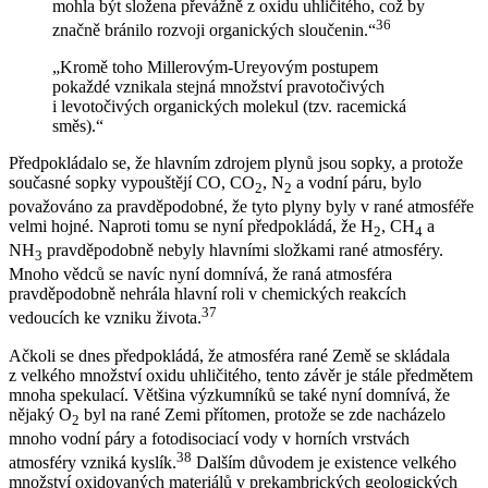
mohla být složena převážně z oxidu uhličitého, což by
36
značně bránilo rozvoji organických sloučenin.“
„Kromě toho Millerovým-Ureyovým postupem
pokaždé vznikala stejná množství pravotočivých
i levotočivých organických molekul (tzv. racemická
směs).“
Předpokládalo se, že hlavním zdrojem plynů jsou sopky, a protože
současné sopky vypouštějí CO, CO
, N
a vodní páru, bylo
2
2
považováno za pravděpodobné, že tyto plyny byly v rané atmosféře
velmi hojné. Naproti tomu se nyní předpokládá, že H
, CH
a
2
4
NH
pravděpodobně nebyly hlavními složkami rané atmosféry.
3
Mnoho vědců se navíc nyní domnívá, že raná atmosféra
pravděpodobně nehrála hlavní roli v chemických reakcích
37
vedoucích ke vzniku života.
Ačkoli se dnes předpokládá, že atmosféra rané Země se skládala
z velkého množství oxidu uhličitého, tento závěr je stále předmětem
mnoha spekulací. Většina výzkumníků se také nyní domnívá, že
nějaký O
byl na rané Zemi přítomen, protože se zde nacházelo
2
mnoho vodní páry a fotodisociací vody v horních vrstvách
38
atmosféry vzniká kyslík.
Dalším důvodem je existence velkého
množství oxidovaných materiálů v prekambrických geologických