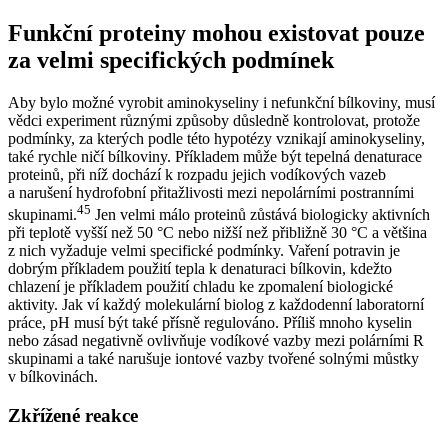
Funkční proteiny mohou existovat pouze
za velmi specifických podmínek
Aby bylo možné vyrobit aminokyseliny i nefunkční bílkoviny, musí
vědci experiment různými způsoby důsledně kontrolovat, protože
podmínky, za kterých podle této hypotézy vznikají aminokyseliny,
také rychle ničí bílkoviny. Příkladem může být tepelná denaturace
proteinů, při níž dochází k rozpadu jejich vodíkových vazeb
a narušení hydrofobní přitažlivosti mezi nepolárními postranními
45
skupinami.
Jen velmi málo proteinů zůstává biologicky aktivních
při teplotě vyšší než 50 °C nebo nižší než přibližně 30 °C a většina
z nich vyžaduje velmi specifické podmínky. Vaření potravin je
dobrým příkladem použití tepla k denaturaci bílkovin, kdežto
chlazení je příkladem použití chladu ke zpomalení biologické
aktivity. Jak ví každý molekulární biolog z každodenní laboratorní
práce, pH musí být také přísně regulováno. Příliš mnoho kyselin
nebo zásad negativně ovlivňuje vodíkové vazby mezi polárními R
skupinami a také narušuje iontové vazby tvořené solnými můstky
v bílkovinách.
Zkřížené reakce