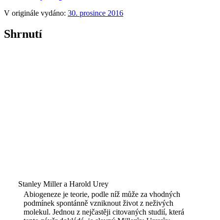
V originále vydáno:
30. prosince 2016
Shrnutí
Stanley Miller a Harold Urey
Abiogeneze je teorie, podle níž může za vhodných
podmínek spontánně vzniknout život z neživých
molekul. Jednou z nejčastěji citovaných studií, která