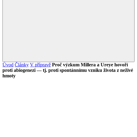
Úvod
Články
V přípravě
Proč výzkum Millera a Ureye hovoří
proti abiogenezi — tj. proti spontánnímu vzniku života z neživé
hmoty