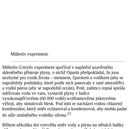
Millerův experiment.
Millerův-Ureyův experiment spočíval v naplnění uzavřeného
skleněného přístroje plyny, o nichž Oparin předpokládal, že jsou
nezbytné pro vznik života – metanem, čpavkem a vodíkem (aby se
napodobily podmínky, které podle nich panovaly v rané atmosféře)
a vodní párou (aby se napodobil oceán). Poté, zatímco topná spirála
udržovala vodu ve varu, vystavili plyny v baňce
vysokonapěťovému (60 000 voltů) wolframovému jiskrovému
výboji, aby simulovali blesk. Pod ním se nacházel vodou chlazený
kondenzátor, který směs ochlazoval a kondenzoval, aby mohla padat
23
do níže umístěného vodního sifonu.
Během několika dní vytvořila směs vody a plynu na stěnách baňky