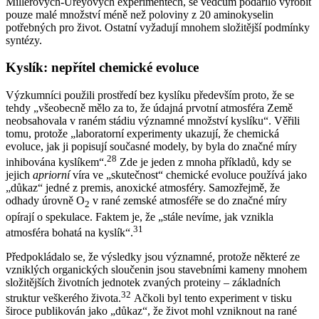
Millerových-Ureyových experimentech, se vědcům podařilo vyrobit
pouze malé množství méně než poloviny z 20 aminokyselin
potřebných pro život. Ostatní vyžadují mnohem složitější podmínky
syntézy.
Kyslík: nepřítel chemické evoluce
Výzkumníci použili prostředí bez kyslíku především proto, že se
tehdy „všeobecně mělo za to, že údajná prvotní atmosféra Země
neobsahovala v raném stádiu významné množství kyslíku“. Věřili
tomu, protože „laboratorní experimenty ukazují, že chemická
evoluce, jak ji popisují současné modely, by byla do značné míry
28
inhibována kyslíkem“.
Zde je jeden z mnoha příkladů, kdy se
jejich
apriorní
víra ve „skutečnost“ chemické evoluce používá jako
„důkaz“ jedné z premis, anoxické atmosféry. Samozřejmě, že
odhady úrovně O
v rané zemské atmosféře se do značné míry
2
opírají o spekulace. Faktem je, že „stále nevíme, jak vznikla
31
atmosféra bohatá na kyslík“.
Předpokládalo se, že výsledky jsou významné, protože některé ze
vzniklých organických sloučenin jsou stavebními kameny mnohem
složitějších životních jednotek zvaných proteiny – základních
32
struktur veškerého života.
Ačkoli byl tento experiment v tisku
široce publikován jako „důkaz“, že život mohl vzniknout na rané