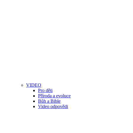
VIDEO
Pro děti
Příroda a evoluce
Bůh a Bible
Video odpovědi