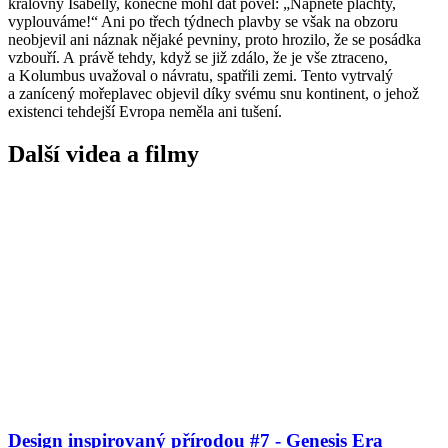
královny Isabelly, konečně mohl dát povel: „Napněte plachty,
vyplouváme!“ Ani po třech týdnech plavby se však na obzoru
neobjevil ani náznak nějaké pevniny, proto hrozilo, že se posádka
vzbouří. A právě tehdy, když se již zdálo, že je vše ztraceno,
a Kolumbus uvažoval o návratu, spatřili zemi. Tento vytrvalý
a zanícený mořeplavec objevil díky svému snu kontinent, o jehož
existenci tehdejší Evropa neměla ani tušení.
Další videa a filmy
Design inspirovaný přírodou #7 - Genesis Era