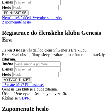
E-mail
Heslo
PŘIHLÁSIT SE
Nemáte ještě účet? Vytvořte si ho zde.
Zapomenuté heslo
Registrace do členského klubu Genesis
Era
Již jen
3 údaje
vás dělí od členství Genesis Era klubu.
Exkluzivní obsah, filmy, slevy a zábava pro celou rodinu
navždy
zdarma.
Jméno
E-mail
Heslo
VYTVOŘIT ÚČET
Již máte účet? Přihlaste se.
Genesis Era klub je a bude zdarma.
Účet můžete vyzkoušet a kdykoliv zrušit.
Řídíme se
GDPR
.
Zapomenuté heslo