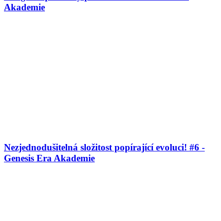
Akademie
Nezjednodušitelná složitost popírající evoluci! #6 -
Genesis Era Akademie