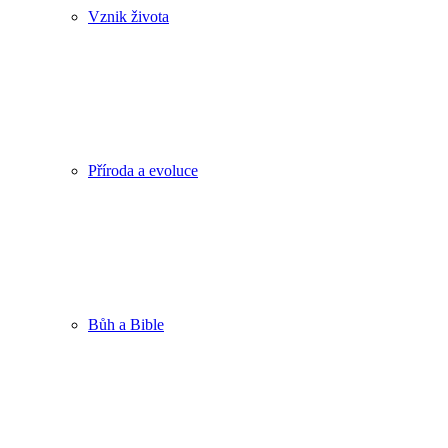
Vznik života
Příroda a evoluce
Bůh a Bible