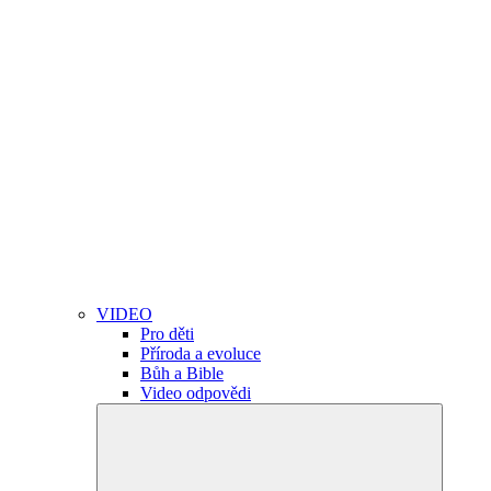
VIDEO
Pro děti
Příroda a evoluce
Bůh a Bible
Video odpovědi