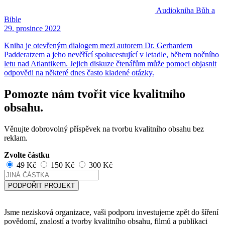
Audiokniha
Bůh a
Bible
29. prosince 2022
Kniha je otevřeným dialogem mezi autorem Dr. Gerhardem
Padderatzem a jeho nevěřící spolucestující v letadle, během nočního
letu nad Atlantikem. Jejich diskuze čtenářům může pomoci objasnit
odpovědi na některé dnes často kladené otázky.
Pomozte nám tvořit více kvalitního
obsahu.
Věnujte dobrovolný příspěvek na tvorbu kvalitního obsahu bez
reklam.
Zvolte částku
49 Kč
150 Kč
300 Kč
PODPOŘIT PROJEKT
Jsme nezisková organizace, vaši podporu investujeme zpět do šíření
povědomí, znalostí a tvorby kvalitního obsahu, filmů a publikaci