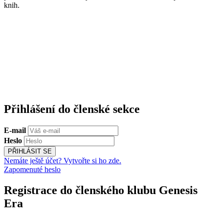
knih.
Přihlášení do členské sekce
E-mail
Heslo
PŘIHLÁSIT SE
Nemáte ještě účet? Vytvořte si ho zde.
Zapomenuté heslo
Registrace do členského klubu Genesis
Era