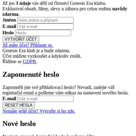
Již jen
3 údaje
vás dělí od členství Genesis Era klubu.
Exkluzivní obsah, filmy, slevy a zábava pro celou rodinu
navždy
zdarma.
Jméno
E-mail
Heslo
VYTVOŘIT ÚČET
Již máte účet? Přihlaste se.
Genesis Era klub je a bude zdarma.
Účet můžete vyzkoušet a kdykoliv zrušit.
Řídíme se
GDPR
.
Zapomenuté heslo
Zapomněli jste své přihlašovací heslo? Nevadí, zadejte váš
registrační email a pošleme vám odkaz na nastavení nového hesla.
E-mail
RESET HESLA
Nemáte ještě účet? Vytvořte si ho zde.
Nové heslo