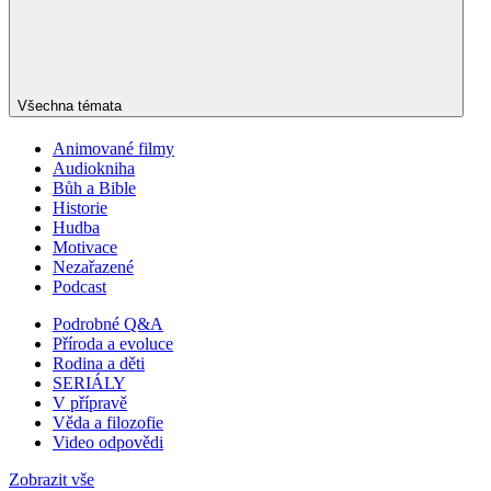
Všechna témata
Animované filmy
Audiokniha
Bůh a Bible
Historie
Hudba
Motivace
Nezařazené
Podcast
Podrobné Q&A
Příroda a evoluce
Rodina a děti
SERIÁLY
V přípravě
Věda a filozofie
Video odpovědi
Zobrazit vše