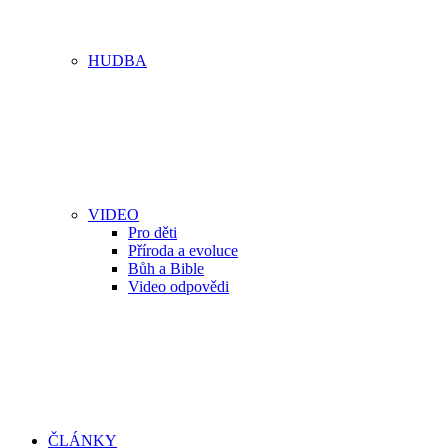
HUDBA
VIDEO
Pro děti
Příroda a evoluce
Bůh a Bible
Video odpovědi
ČLÁNKY