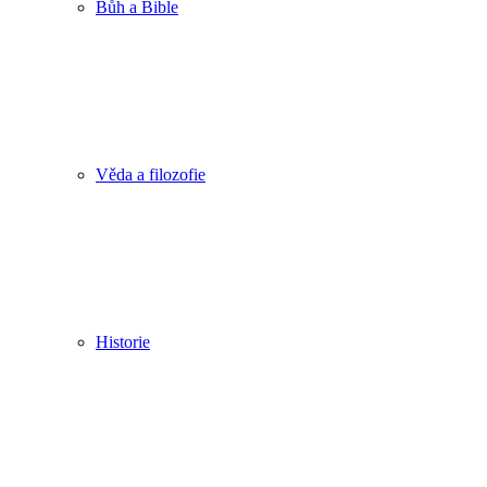
Bůh a Bible
Věda a filozofie
Historie