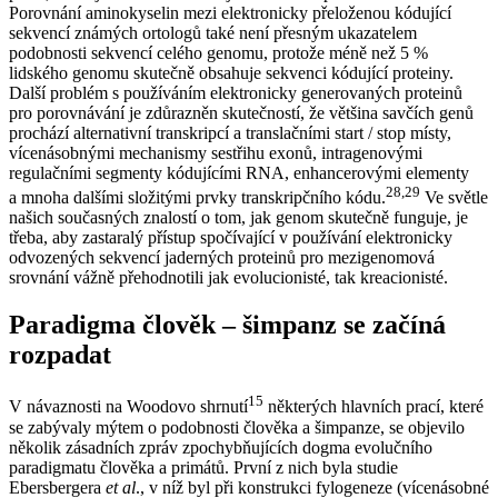
Porovnání aminokyselin mezi elektronicky přeloženou kódující
sekvencí známých ortologů také není přesným ukazatelem
podobnosti sekvencí celého genomu, protože méně než 5 %
lidského genomu skutečně obsahuje sekvenci kódující proteiny.
Další problém s používáním elektronicky generovaných proteinů
pro porovnávání je zdůrazněn skutečností, že většina savčích genů
prochází alternativní transkripcí a translačními start / stop místy,
vícenásobnými mechanismy sestřihu exonů, intragenovými
regulačními segmenty kódujícími RNA, enhancerovými elementy
28,29
a mnoha dalšími složitými prvky transkripčního kódu.
Ve světle
našich současných znalostí o tom, jak genom skutečně funguje, je
třeba, aby zastaralý přístup spočívající v používání elektronicky
odvozených sekvencí jaderných proteinů pro mezigenomová
srovnání vážně přehodnotili jak evolucionisté, tak kreacionisté.
Paradigma člověk – šimpanz se začíná
rozpadat
15
V návaznosti na Woodovo shrnutí
některých hlavních prací, které
se zabývaly mýtem o podobnosti člověka a šimpanze, se objevilo
několik zásadních zpráv zpochybňujících dogma evolučního
paradigmatu člověka a primátů. První z nich byla studie
Ebersbergera
et al
., v níž byl při konstrukci fylogeneze (vícenásobné