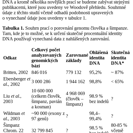
DNA a kromě několika novějších prací se budeme zabývat stejnými
publikacemi, které jsou uvedeny ve Woodově přehledu. Souhrnné
údaje z těchto studií včetně odhadů podobnosti upravených
o vynechané údaje jsou uvedeny v tabulce 1.
Tabulka 1.
Souhrn prací o porovnání genomu člověka a šimpanze.
Tam, kde je to možné, se k určení skutečné procentuální identity
DNA používají vynechaná data z nahlášených zarovnání.
Celkový počet
Ohlášená
Skutečná
analyzovaných
Zarovnané
Odkaz
identita
identita
genomických
základy
DNA
DNA*
bází
Britten, 2002
846 016
779 132
95,2%
~ 87%
Ebersberger
et
3 000 286
1 944 162
98,8%
< 65%
al
., 2002
10 600 000
4 968 069
Liu
et al
.,
(celkem člověk,
98.9 %
(člověk –
?
2003
šimpanz, pavián
bez indelů
šimpanz)
a kosman)
Wildman
et
~90 000 (exony z
98,4–
?
?
al
., 2003
97 genů)
99,4%
Šimpanz
80-85 %
98.5 %
Chrom. 22
32 799 845
?
včetně