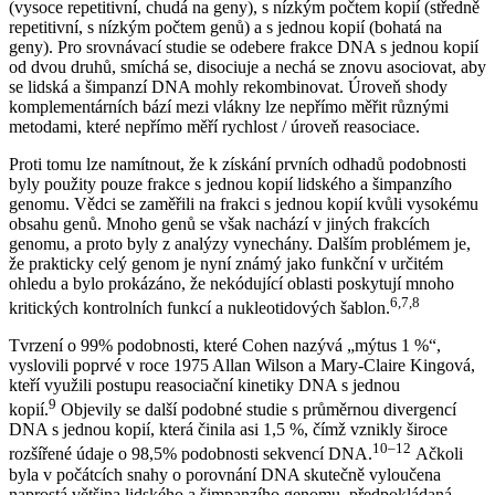
(vysoce repetitivní, chudá na geny), s nízkým počtem kopií (středně
repetitivní, s nízkým počtem genů) a s jednou kopií (bohatá na
geny). Pro srovnávací studie se odebere frakce DNA s jednou kopií
od dvou druhů, smíchá se, disociuje a nechá se znovu asociovat, aby
se lidská a šimpanzí DNA mohly rekombinovat. Úroveň shody
komplementárních bází mezi vlákny lze nepřímo měřit různými
metodami, které nepřímo měří rychlost / úroveň reasociace.
Proti tomu lze namítnout, že k získání prvních odhadů podobnosti
byly použity pouze frakce s jednou kopií lidského a šimpanzího
genomu. Vědci se zaměřili na frakci s jednou kopií kvůli vysokému
obsahu genů. Mnoho genů se však nachází v jiných frakcích
genomu, a proto byly z analýzy vynechány. Dalším problémem je,
že prakticky celý genom je nyní známý jako funkční v určitém
ohledu a bylo prokázáno, že nekódující oblasti poskytují mnoho
6,7,8
kritických kontrolních funkcí a nukleotidových šablon.
Tvrzení o 99% podobnosti, které Cohen nazývá „mýtus 1 %“,
vyslovili poprvé v roce 1975 Allan Wilson a Mary-Claire Kingová,
kteří využili postupu reasociační kinetiky DNA s jednou
9
kopií.
Objevily se další podobné studie s průměrnou divergencí
DNA s jednou kopií, která činila asi 1,5 %, čímž vznikly široce
10–12
rozšířené údaje o 98,5% podobnosti sekvencí DNA.
Ačkoli
byla v počátcích snahy o porovnání DNA skutečně vyloučena
naprostá většina lidského a šimpanzího genomu, předpokládaná