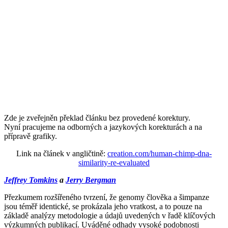
Zde je zveřejněn překlad článku bez provedené korektury.
Nyní pracujeme na odborných a jazykových korekturách a na
přípravě grafiky.
Link na článek v angličtině:
creation.com/human-chimp-dna-
similarity-re-evaluated
Jeffrey Tomkins
a
Jerry Bergman
Přezkumem rozšířeného tvrzení, že genomy člověka a šimpanze
jsou téměř identické, se prokázala jeho vratkost, a to pouze na
základě analýzy metodologie a údajů uvedených v řadě klíčových
výzkumných publikací. Uváděné odhady vysoké podobnosti