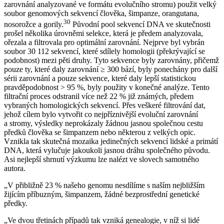
zarovnání analyzované ve formátu evolučního stromu) použit velký
soubor genomových sekvencí člověka, šimpanze, orangutana,
30
nosorožce a gorily.
Původní pool sekvencí DNA ve skutečnosti
prošel několika úrovněmi selekce, která je předem analyzovala,
ořezala a filtrovala pro optimální zarovnání. Nejprve byl vybrán
soubor 30 112 sekvencí, které sdílely homologii (překrývající se
podobnost) mezi pěti druhy. Tyto sekvence byly zarovnány, přičemž
pouze ty, které daly zarovnání ≥ 300 bází, byly ponechány pro další
sérii zarovnání a pouze sekvence, které daly lepší statistickou
pravděpodobnost > 95 %, byly použity v konečné analýze. Tento
filtrační proces odstranil více než 22 % již známých, předem
vybraných homologických sekvencí. Přes veškeré filtrování dat,
jehož cílem bylo vytvořit co nejpříznivější evoluční zarovnání
a stromy, výsledky neprokázaly žádnou jasnou společnou cestu
předků člověka se šimpanzem nebo některou z velkých opic.
Vznikla tak skutečná mozaika jedinečných sekvencí lidské a primátí
DNA, která vylučuje jakoukoli jasnou dráhu společného původu.
Asi nejlepší shrnutí výzkumu lze nalézt ve slovech samotného
autora.
„V přibližně 23 % našeho genomu nesdílíme s naším nejbližším
žijícím příbuzným, šimpanzem, žádné bezprostřední genetické
předky.
„Ve dvou třetinách případů tak vzniká genealogie, v níž si lidé