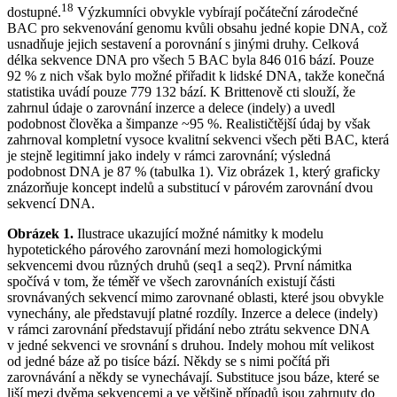
18
dostupné.
Výzkumníci obvykle vybírají počáteční zárodečné
BAC pro sekvenování genomu kvůli obsahu jedné kopie DNA, což
usnadňuje jejich sestavení a porovnání s jinými druhy. Celková
délka sekvence DNA pro všech 5 BAC byla 846 016 bází. Pouze
92 % z nich však bylo možné přiřadit k lidské DNA, takže konečná
statistika uvádí pouze 779 132 bází. K Brittenově cti slouží, že
zahrnul údaje o zarovnání inzerce a delece (indely) a uvedl
podobnost člověka a šimpanze ~95 %. Realističtější údaj by však
zahrnoval kompletní vysoce kvalitní sekvenci všech pěti BAC, která
je stejně legitimní jako indely v rámci zarovnání; výsledná
podobnost DNA je 87 % (tabulka 1). Viz obrázek 1, který graficky
znázorňuje koncept indelů a substitucí v párovém zarovnání dvou
sekvencí DNA.
Obrázek 1.
Ilustrace ukazující možné námitky k modelu
hypotetického párového zarovnání mezi homologickými
sekvencemi dvou různých druhů (seq1 a seq2). První námitka
spočívá v tom, že téměř ve všech zarovnáních existují části
srovnávaných sekvencí mimo zarovnané oblasti, které jsou obvykle
vynechány, ale představují platné rozdíly. Inzerce a delece (indely)
v rámci zarovnání představují přidání nebo ztrátu sekvence DNA
v jedné sekvenci ve srovnání s druhou. Indely mohou mít velikost
od jedné báze až po tisíce bází. Někdy se s nimi počítá při
zarovnávání a někdy se vynechávají. Substituce jsou báze, které se
liší mezi dvěma sekvencemi a ve většině případů jsou zahrnuty do