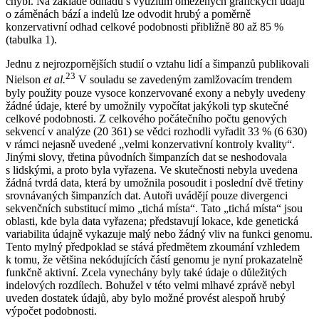
chybí. Na základě odhadu s využitím omezených grafických údajů
o záměnách bází a indelů lze odvodit hrubý a poměrně
konzervativní odhad celkové podobnosti přibližně 80 až 85 %
(tabulka 1).
Jednu z nejrozpornějších studií o vztahu lidí a šimpanzů publikovali
23
Nielson
et al.
V souladu se zavedeným zamlžovacím trendem
byly použity pouze vysoce konzervované exony a nebyly uvedeny
žádné údaje, které by umožnily vypočítat jakýkoli typ skutečné
celkové podobnosti. Z celkového počátečního počtu genových
sekvencí v analýze (20 361) se vědci rozhodli vyřadit 33 % (6 630)
v rámci nejasně uvedené „velmi konzervativní kontroly kvality“.
Jinými slovy, třetina původních šimpanzích dat se neshodovala
s lidskými, a proto byla vyřazena. Ve skutečnosti nebyla uvedena
žádná tvrdá data, která by umožnila posoudit i poslední dvě třetiny
srovnávaných šimpanzích dat. Autoři uvádějí pouze divergenci
sekvenčních substitucí mimo „tichá místa“. Tato „tichá místa“ jsou
oblasti, kde byla data vyřazena; představují lokace, kde genetická
variabilita údajně vykazuje malý nebo žádný vliv na funkci genomu.
Tento mylný předpoklad se stává předmětem zkoumání vzhledem
k tomu, že většina nekódujících částí genomu je nyní prokazatelně
funkčně aktivní. Zcela vynechány byly také údaje o důležitých
indelových rozdílech. Bohužel v této velmi mlhavé zprávě nebyl
uveden dostatek údajů, aby bylo možné provést alespoň hrubý
výpočet podobnosti.