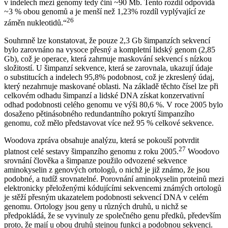
v indelech mezi genomy tedy činí ~90 Mb. Tento rozdíl odpovídá
~3 % obou genomů a je menší než 1,23% rozdíl vyplývající ze
26
záměn nukleotidů.“
Souhrnně lze konstatovat, že pouze 2,3 Gb šimpanzích sekvencí
bylo zarovnáno na vysoce přesný a kompletní lidský genom (2,85
Gb), což je operace, která zahrnuje maskování sekvencí s nízkou
složitostí. U šimpanzí sekvence, která se zarovnala, ukazují údaje
o substitucích a indelech 95,8% podobnost, což je zkreslený údaj,
který nezahrnuje maskované oblasti. Na základě těchto čísel lze při
celkovém odhadu šimpanzí a lidské DNA získat konzervativní
odhad podobnosti celého genomu ve výši 80,6 %. V roce 2005 bylo
dosaženo pětinásobného redundantního pokrytí šimpanzího
genomu, což mělo představovat více než 95 % celkové sekvence.
Woodova zpráva obsahuje analýzu, která se pokouší potvrdit
27
platnost celé sestavy šimpanzího genomu z roku 2005.
Woodovo
srovnání člověka a šimpanze použilo odvozené sekvence
aminokyselin z genových ortologů, o nichž je již známo, že jsou
podobné, a tudíž srovnatelné. Porovnání aminokyselin proteinů mezi
elektronicky přeloženými kódujícími sekvencemi známých ortologů
je stěží přesným ukazatelem podobnosti sekvencí DNA v celém
genomu. Ortology jsou geny u různých druhů, u nichž se
předpokládá, že se vyvinuly ze společného genu předků, především
proto, že mají u obou druhů stejnou funkci a podobnou sekvenci.