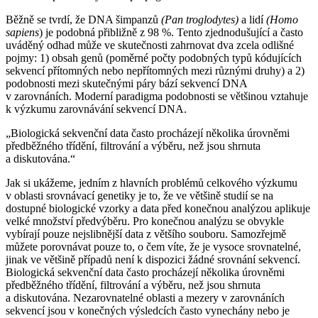
Běžně se tvrdí, že DNA šimpanzů
(Pan troglodytes)
a lidí
(Homo
sapiens
) je podobná přibližně z 98 %. Tento zjednodušující a často
uváděný odhad může ve skutečnosti zahrnovat dva zcela odlišné
pojmy: 1) obsah genů (poměrné počty podobných typů kódujících
sekvencí přítomných nebo nepřítomných mezi různými druhy) a 2)
podobnosti mezi skutečnými páry bází sekvencí DNA
v zarovnáních. Moderní paradigma podobnosti se většinou vztahuje
k výzkumu zarovnávání sekvencí DNA.
„Biologická sekvenční data často procházejí několika úrovněmi
předběžného třídění, filtrování a výběru, než jsou shrnuta
a diskutována.“
Jak si ukážeme, jedním z hlavních problémů celkového výzkumu
v oblasti srovnávací genetiky je to, že ve většině studií se na
dostupné biologické vzorky a data před konečnou analýzou aplikuje
velké množství předvýběru. Pro konečnou analýzu se obvykle
vybírají pouze nejslibnější data z většího souboru. Samozřejmě
můžete porovnávat pouze to, o čem víte, že je vysoce srovnatelné,
jinak ve většině případů není k dispozici žádné srovnání sekvencí.
Biologická sekvenční data často procházejí několika úrovněmi
předběžného třídění, filtrování a výběru, než jsou shrnuta
a diskutována. Nezarovnatelné oblasti a mezery v zarovnáních
sekvencí jsou v konečných výsledcích často vynechány nebo je