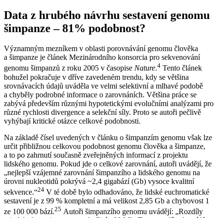
Data z hrubého návrhu sestavení genomu
šimpanze – 81% podobnost?
Významným mezníkem v oblasti porovnávání genomu člověka
a šimpanze je článek Mezinárodního konsorcia pro sekvenování
4
genomu šimpanzů z roku 2005 v časopise
Nature
.
Tento článek
bohužel pokračuje v dříve zavedeném trendu, kdy se většina
srovnávacích údajů uváděla ve velmi selektivní a mlhavé podobě
a chyběly podrobné informace o zarovnáních. Většina práce se
zabývá především různými hypotetickými evolučními analýzami pro
různé rychlosti divergence a selekční síly. Proto se autoři pečlivě
vyhýbají kritické otázce celkové podobnosti.
Na základě čísel uvedených v článku o šimpanzím genomu však lze
určit přibližnou celkovou podobnost genomu člověka a šimpanze,
a to po zahrnutí současně zveřejněných informací z projektu
lidského genomu. Pokud jde o celkové zarovnání, autoři uvádějí, že
„nejlepší vzájemné zarovnání šimpanzího a lidského genomu na
úrovni nukleotidů pokrývá ~2,4 gigabází (Gb) vysoce kvalitní
24
sekvence.“
V té době bylo odhadováno, že lidské euchromatické
sestavení je z 99 % kompletní a má velikost 2,85 Gb a chybovost 1
25
ze 100 000 bází.
Autoři šimpanzího genomu uvádějí: „Rozdíly