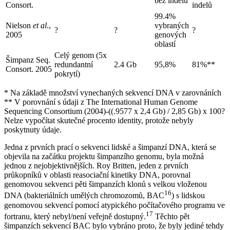
bez indelů
Consort.
indelů
99.4%
Nielson
et al
.,
vybraných
?
?
?
2005
genových
oblastí
Celý genom (5x
Šimpanz Seq.
redundantní
2.4 Gb
95,8%
81%**
Consort. 2005
pokrytí)
* Na základě množství vynechaných sekvencí DNA v zarovnáních
** V porovnání s údaji z The International Human Genome
Sequencing Consortium (2004)-((.9577 x 2,4 Gb) / 2,85 Gb) x 100?
Nelze vypočítat skutečné procento identity, protože nebyly
poskytnuty údaje.
Jedna z prvních prací o sekvenci lidské a šimpanzí DNA, která se
objevila na začátku projektu šimpanzího genomu, byla možná
jednou z nejobjektivnějších. Roy Britten, jeden z prvních
průkopníků v oblasti reasociační kinetiky DNA, porovnal
genomovou sekvenci pěti šimpanzích klonů s velkou vloženou
16
DNA (bakteriálních umělých chromozomů, BAC
) s lidskou
genomovou sekvencí pomocí atypického počítačového programu ve
17
fortranu, který nebyl/není veřejně dostupný.
Těchto pět
šimpanzích sekvencí BAC bylo vybráno proto, že byly jediné tehdy