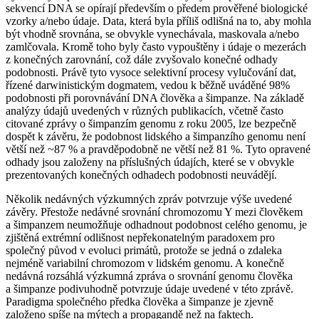
sekvencí DNA se opírají především o předem prověřené biologické
vzorky a/nebo údaje. Data, která byla příliš odlišná na to, aby mohla
být vhodně srovnána, se obvykle vynechávala, maskovala a/nebo
zamlčovala. Kromě toho byly často vypouštěny i údaje o mezerách
z konečných zarovnání, což dále zvyšovalo konečné odhady
podobnosti. Právě tyto vysoce selektivní procesy vylučování dat,
řízené darwinistickým dogmatem, vedou k běžně uváděné 98%
podobnosti při porovnávání DNA člověka a šimpanze. Na základě
analýzy údajů uvedených v různých publikacích, včetně často
citované zprávy o šimpanzím genomu z roku 2005, lze bezpečně
dospět k závěru, že podobnost lidského a šimpanzího genomu není
větší než ~87 % a pravděpodobně ne větší než 81 %. Tyto opravené
odhady jsou založeny na příslušných údajích, které se v obvykle
prezentovaných konečných odhadech podobnosti neuvádějí.
Několik nedávných výzkumných zpráv potvrzuje výše uvedené
závěry. Přestože nedávné srovnání chromozomu Y mezi člověkem
a šimpanzem neumožňuje odhadnout podobnost celého genomu, je
zjištěná extrémní odlišnost nepřekonatelným paradoxem pro
společný původ v evoluci primátů, protože se jedná o zdaleka
nejméně variabilní chromozom v lidském genomu. A konečně
nedávná rozsáhlá výzkumná zpráva o srovnání genomu člověka
a šimpanze podivuhodně potvrzuje údaje uvedené v této zprávě.
Paradigma společného předka člověka a šimpanze je zjevně
založeno spíše na mýtech a propagandě než na faktech.