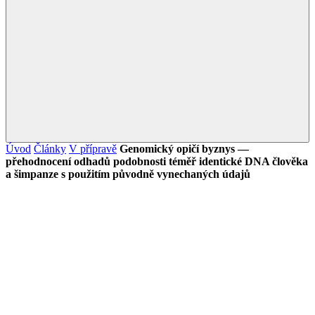
Úvod
Články
V přípravě
Genomický opičí byznys —
přehodnocení odhadů podobnosti téměř identické DNA člověka
a šimpanze s použitím původně vynechaných údajů