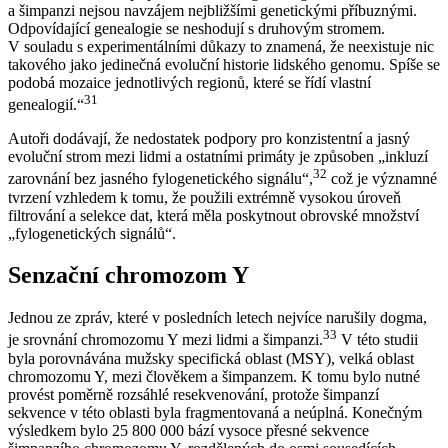
a šimpanzi nejsou navzájem nejbližšími genetickými příbuznými.
Odpovídající genealogie se neshodují s druhovým stromem.
V souladu s experimentálními důkazy to znamená, že neexistuje nic
takového jako jedinečná evoluční historie lidského genomu. Spíše se
podobá mozaice jednotlivých regionů, které se řídí vlastní
31
genealogií.“
Autoři dodávají, že nedostatek podpory pro konzistentní a jasný
evoluční strom mezi lidmi a ostatními primáty je způsoben „inkluzí
32
zarovnání bez jasného fylogenetického signálu“,
což je významné
tvrzení vzhledem k tomu, že použili extrémně vysokou úroveň
filtrování a selekce dat, která měla poskytnout obrovské množství
„fylogenetických signálů“.
Senzační chromozom Y
Jednou ze zpráv, které v posledních letech nejvíce narušily dogma,
33
je srovnání chromozomu Y mezi lidmi a šimpanzi.
V této studii
byla porovnávána mužsky specifická oblast (MSY), velká oblast
chromozomu Y, mezi člověkem a šimpanzem. K tomu bylo nutné
provést poměrně rozsáhlé resekvenování, protože šimpanzí
sekvence v této oblasti byla fragmentovaná a neúplná. Konečným
výsledkem bylo 25 800 000 bází vysoce přesné sekvence