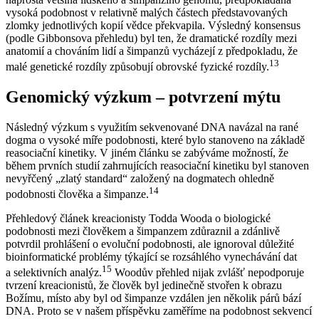
vysoká podobnost v relativně malých částech představovaných
zlomky jednotlivých kopií vědce překvapila. Výsledný konsensus
(podle Gibbonsova přehledu) byl ten, že dramatické rozdíly mezi
anatomií a chováním lidí a šimpanzů vycházejí z předpokladu, že
13
malé genetické rozdíly způsobují obrovské fyzické rozdíly.
Genomický výzkum – potvrzení mýtu
Následný výzkum s využitím sekvenované DNA navázal na rané
dogma o vysoké míře podobnosti, které bylo stanoveno na základě
reasociační kinetiky. V jiném článku se zabýváme možností, že
během prvních studií zahrnujících reasociační kinetiku byl stanoven
nevyřčený „zlatý standard“ založený na dogmatech ohledně
14
podobnosti člověka a šimpanze.
Přehledový článek kreacionisty Todda Wooda o biologické
podobnosti mezi člověkem a šimpanzem zdůraznil a zdánlivě
potvrdil prohlášení o evoluční podobnosti, ale ignoroval důležité
bioinformatické problémy týkající se rozsáhlého vynechávání dat
15
a selektivních analýz.
Woodův přehled nijak zvlášť nepodporuje
tvrzení kreacionistů, že člověk byl jedinečně stvořen k obrazu
Božímu, místo aby byl od šimpanze vzdálen jen několik párů bází
DNA. Proto se v našem příspěvku zaměříme na podobnost sekvencí