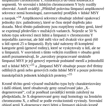
šimpanzího chromozomu Y, rozdělených do osmi sousedících
segmentů. Ve srovnání s lidským chromozomem Y byly rozdíly
obrovské. Autoři uvádějí: „Přibližně polovina šimpanzí amplikonové
sekvence nemá homologní, zarovnatelný protějšek v lidské MSY
34
a naopak.“
Amplikonová sekvence obsahuje zdobné opakovací
jednotky (tzv. palindromy), které se čtou stejně dopředu jako
dozadu. Mezi těmito palindromy jsou rozptýleny rodiny genů, které
se exprimují především v mužských varlatech. Nejenže se 50 %
tohoto typu sekvencí mezi lidmi a šimpanzi v chromozomu Y
nepodařilo zarovnat, ale lidé měli více než dvakrát více genů (60
u lidí oproti 25 u šimpanzů). Byly také nalezeny tři kompletní
kategorie genů (genové rodiny), které se vyskytovaly u lidí, ale ne
u šimpanzů. V souvislosti s tímto velkým rozdílem v obsahu genů
autoři poznamenávají, že „navzdory propracované struktuře
šimpanzí MSY je její genový repertoár podstatně menší a jednodušší
35
než u lidské MSY,“
a „šimpanzí MSY obsahuje pouze dvě třetiny
odlišných genů nebo genových rodin lidské MSY a pouze polovinu
35
transkripčních jednotek kódujících proteiny.“
Kromě těchto genů výrazně mužského typu byly charakterizovány
i další oblasti, které obsahovaly geny označované jako „X-
degenerované“, což je poněkud zavádějící termín založený na
předpokladu, že X-degenerované geny mají homology na ženském
chromozomu X, z něhož se podle evolucionistů vyvinuly. Srovnání
oblastí genů X-degenerace mezi lidmi a šimpanzi ukázalo kromě