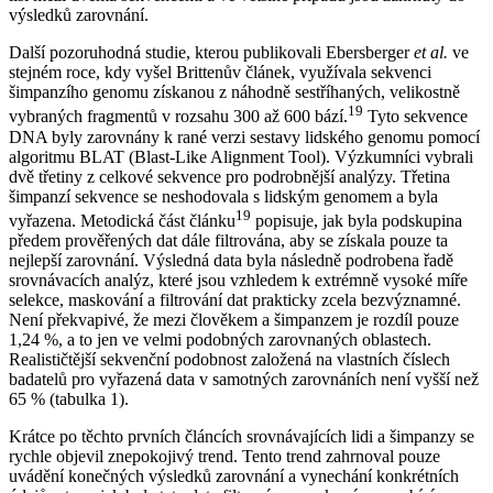
výsledků zarovnání.
Další pozoruhodná studie, kterou publikovali Ebersberger
et al.
ve
stejném roce, kdy vyšel Brittenův článek, využívala sekvenci
šimpanzího genomu získanou z náhodně sestříhaných, velikostně
19
vybraných fragmentů v rozsahu 300 až 600 bází.
Tyto sekvence
DNA byly zarovnány k rané verzi sestavy lidského genomu pomocí
algoritmu BLAT (Blast-Like Alignment Tool). Výzkumníci vybrali
dvě třetiny z celkové sekvence pro podrobnější analýzy. Třetina
šimpanzí sekvence se neshodovala s lidským genomem a byla
19
vyřazena. Metodická část článku
popisuje, jak byla podskupina
předem prověřených dat dále filtrována, aby se získala pouze ta
nejlepší zarovnání. Výsledná data byla následně podrobena řadě
srovnávacích analýz, které jsou vzhledem k extrémně vysoké míře
selekce, maskování a filtrování dat prakticky zcela bezvýznamné.
Není překvapivé, že mezi člověkem a šimpanzem je rozdíl pouze
1,24 %, a to jen ve velmi podobných zarovnaných oblastech.
Realističtější sekvenční podobnost založená na vlastních číslech
badatelů pro vyřazená data v samotných zarovnáních není vyšší než
65 % (tabulka 1).
Krátce po těchto prvních článcích srovnávajících lidi a šimpanzy se
rychle objevil znepokojivý trend. Tento trend zahrnoval pouze
uvádění konečných výsledků zarovnání a vynechání konkrétních