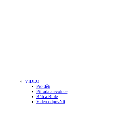
VIDEO
Pro děti
Příroda a evoluce
Bůh a Bible
Video odpovědi