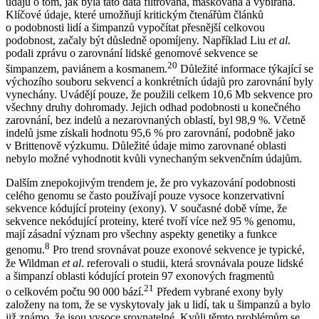
údajů o tom, jak byla tato data filtrována, maskována a vybírána.
Klíčové údaje, které umožňují kritickým čtenářům článků
o podobnosti lidí a šimpanzů vypočítat přesnější celkovou
podobnost, začaly být důsledně opomíjeny. Například Liu
et al
.
podali zprávu o zarovnání lidské genomové sekvence se
20
šimpanzem, paviánem a kosmanem.
Důležité informace týkající se
výchozího souboru sekvencí a konkrétních údajů pro zarovnání byly
vynechány. Uvádějí pouze, že použili celkem 10,6 Mb sekvence pro
všechny druhy dohromady. Jejich odhad podobnosti u konečného
zarovnání, bez indelů a nezarovnaných oblastí, byl 98,9 %. Včetně
indelů jsme získali hodnotu 95,6 % pro zarovnání, podobně jako
v Brittenově výzkumu. Důležité údaje mimo zarovnané oblasti
nebylo možné vyhodnotit kvůli vynechaným sekvenčním údajům.
Dalším znepokojivým trendem je, že pro vykazování podobnosti
celého genomu se často používají pouze vysoce konzervativní
sekvence kódující proteiny (exony). V současné době víme, že
sekvence nekódující proteiny, které tvoří více než 95 % genomu,
mají zásadní význam pro všechny aspekty genetiky a funkce
8
genomu.
Pro trend srovnávat pouze exonové sekvence je typické,
že Wildman
et al
. referovali o studii, která srovnávala pouze lidské
a šimpanzí oblasti kódující protein 97 exonových fragmentů
21
o celkovém počtu 90 000 bází.
Předem vybrané exony byly
založeny na tom, že se vyskytovaly jak u lidí, tak u šimpanzů a bylo
již známo, že jsou vysoce srovnatelné. Kvůli těmto problémům se