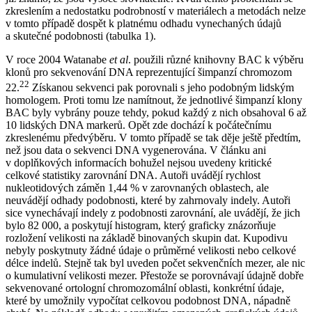
zkreslením a nedostatku podrobností v materiálech a metodách nelze
v tomto případě dospět k platnému odhadu vynechaných údajů
a skutečné podobnosti (tabulka 1).
V roce 2004 Watanabe
et al
. použili různé knihovny BAC k výběru
klonů pro sekvenování DNA reprezentující šimpanzí chromozom
22
22.
Získanou sekvenci pak porovnali s jeho podobným lidským
homologem. Proti tomu lze namítnout, že jednotlivé šimpanzí klony
BAC byly vybrány pouze tehdy, pokud každý z nich obsahoval 6 až
10 lidských DNA markerů. Opět zde dochází k počátečnímu
zkreslenému předvýběru. V tomto případě se tak děje ještě předtím,
než jsou data o sekvenci DNA vygenerována. V článku ani
v doplňkových informacích bohužel nejsou uvedeny kritické
celkové statistiky zarovnání DNA. Autoři uvádějí rychlost
nukleotidových záměn 1,44 % v zarovnaných oblastech, ale
neuvádějí odhady podobnosti, které by zahrnovaly indely. Autoři
sice vynechávají indely z podobnosti zarovnání, ale uvádějí, že jich
bylo 82 000, a poskytují histogram, který graficky znázorňuje
rozložení velikosti na základě binovaných skupin dat. Kupodivu
nebyly poskytnuty žádné údaje o průměrné velikosti nebo celkové
délce indelů. Stejně tak byl uveden počet sekvenčních mezer, ale nic
o kumulativní velikosti mezer. Přestože se porovnávají údajně dobře
sekvenované ortologní chromozomální oblasti, konkrétní údaje,
které by umožnily vypočítat celkovou podobnost DNA, nápadně