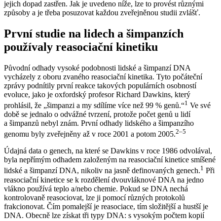
jejich dopad zastřen. Jak je uvedeno níže, lze to provést různými
způsoby a je třeba posuzovat každou zveřejněnou studii zvlášť.
První studie na lidech a šimpanzích
používaly reasociační kinetiku
Původní odhady vysoké podobnosti lidské a šimpanzí DNA
vycházely z oboru zvaného reasociační kinetika. Tyto počáteční
zprávy podnítily první reakce takových populárních osobností
evoluce, jako je oxfordský profesor Richard Dawkins, který
1
prohlásil, že „šimpanzi a my sdílíme více než 99 % genů.“
Ve své
době se jednalo o odvážné tvrzení, protože počet genů u lidí
a šimpanzů nebyl znám. První odhady lidského a šimpanzího
2–5
genomu byly zveřejněny až v roce 2001 a potom 2005.
Údajná data o genech, na které se Dawkins v roce 1986 odvolával,
byla nepřímým odhadem založeným na reasociační kinetice smíšené
1
lidské a šimpanzí DNA, nikoliv na jasně definovaných genech.
Při
reasociační kinetice se k rozdělení dvouvláknové DNA na jedno
vlákno používá teplo a/nebo chemie. Pokud se DNA nechá
kontrolovaně reasociovat, lze ji pomocí různých protokolů
frakcionovat. Čím pomalejší je reasociace, tím složitější a hustší je
DNA. Obecně lze získat tři typy DNA: s vysokým počtem kopií