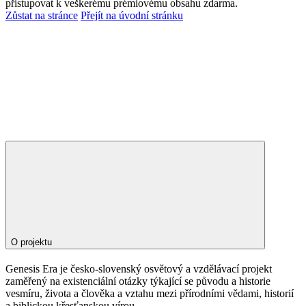
přistupovat k veškerému prémiovému obsahu zdarma.
Zůstat na stránce
Přejít na úvodní stránku
O projektu
Genesis Era je česko-slovenský osvětový a vzdělávací projekt
zaměřený na existenciální otázky týkající se původu a historie
vesmíru, života a člověka a vztahu mezi přírodními vědami, historií
a biblickou křesťanskou vírou.