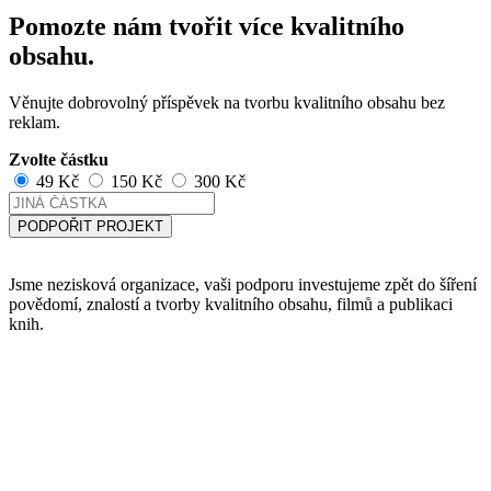
Pomozte nám tvořit více kvalitního
obsahu.
Věnujte dobrovolný příspěvek na tvorbu kvalitního obsahu bez
reklam.
Zvolte částku
49 Kč
150 Kč
300 Kč
PODPOŘIT PROJEKT
Jsme nezisková organizace, vaši podporu investujeme zpět do šíření
povědomí, znalostí a tvorby kvalitního obsahu, filmů a publikaci
knih.