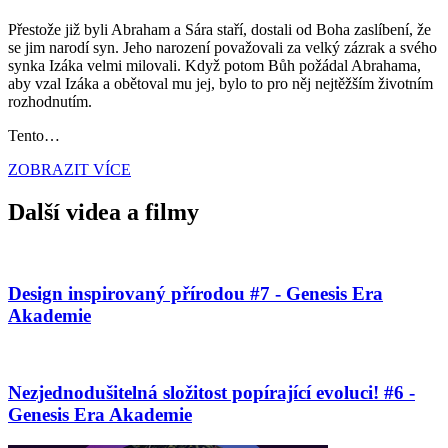
Přestože již byli Abraham a Sára staří, dostali od Boha zaslíbení, že
se jim narodí syn. Jeho narození považovali za velký zázrak a svého
synka Izáka velmi milovali. Když potom Bůh požádal Abrahama,
aby vzal Izáka a obětoval mu jej, bylo to pro něj nejtěžším životním
rozhodnutím.
Tento…
ZOBRAZIT VÍCE
Další videa a filmy
Design inspirovaný přírodou #7 - Genesis Era
Akademie
Nezjednodušitelná složitost popírající evoluci! #6 -
Genesis Era Akademie