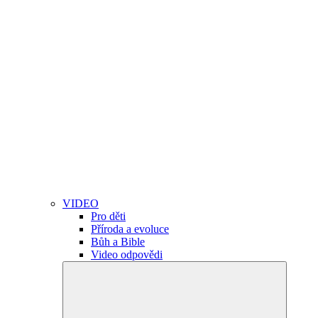
VIDEO
Pro děti
Příroda a evoluce
Bůh a Bible
Video odpovědi