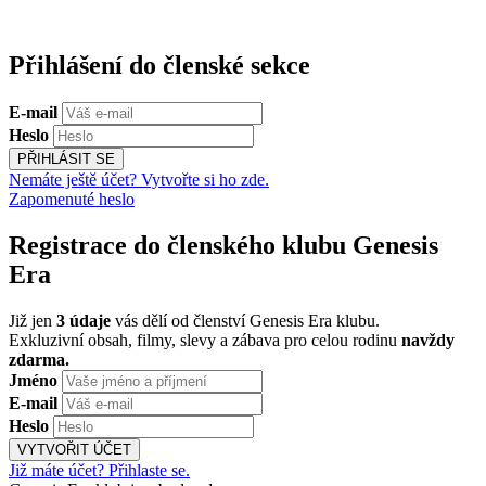
Přihlášení do členské sekce
E-mail
Heslo
PŘIHLÁSIT SE
Nemáte ještě účet? Vytvořte si ho zde.
Zapomenuté heslo
Registrace do členského klubu Genesis
Era
Již jen
3 údaje
vás dělí od členství Genesis Era klubu.
Exkluzivní obsah, filmy, slevy a zábava pro celou rodinu
navždy
zdarma.
Jméno
E-mail
Heslo
VYTVOŘIT ÚČET
Již máte účet? Přihlaste se.