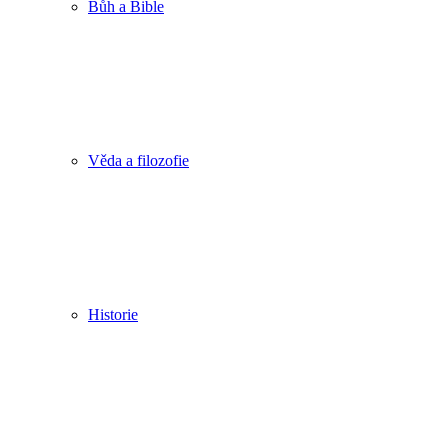
Bůh a Bible
Věda a filozofie
Historie