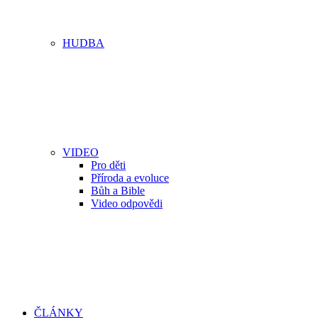
HUDBA
VIDEO
Pro děti
Příroda a evoluce
Bůh a Bible
Video odpovědi
ČLÁNKY