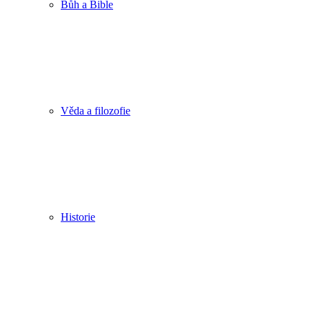
Bůh a Bible
Věda a filozofie
Historie