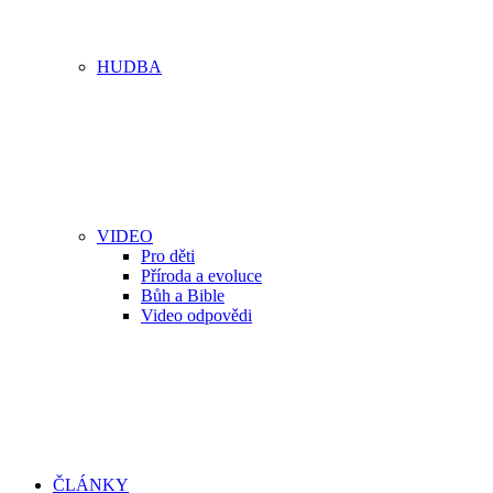
HUDBA
VIDEO
Pro děti
Příroda a evoluce
Bůh a Bible
Video odpovědi
ČLÁNKY