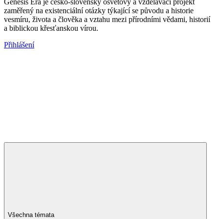
Genesis Era je česko-slovenský osvětový a vzdělávací projekt
zaměřený na existenciální otázky týkající se původu a historie
vesmíru, života a člověka a vztahu mezi přírodními vědami, historií
a biblickou křesťanskou vírou.
Přihlášení
Všechna témata