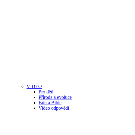
VIDEO
Pro děti
Příroda a evoluce
Bůh a Bible
Video odpovědi