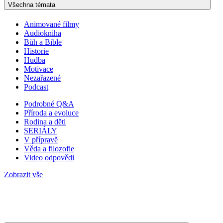
Všechna témata
Animované filmy
Audiokniha
Bůh a Bible
Historie
Hudba
Motivace
Nezařazené
Podcast
Podrobné Q&A
Příroda a evoluce
Rodina a děti
SERIÁLY
V přípravě
Věda a filozofie
Video odpovědi
Zobrazit vše