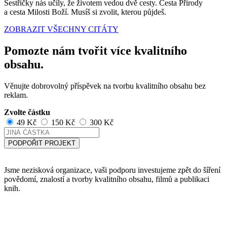
Sestřičky nás učily, že životem vedou dvě cesty. Cesta Přírody
a cesta Milosti Boží. Musíš si zvolit, kterou půjdeš.
ZOBRAZIT VŠECHNY CITÁTY
Pomozte nám tvořit více kvalitního
obsahu.
Věnujte dobrovolný příspěvek na tvorbu kvalitního obsahu bez
reklam.
Zvolte částku
49 Kč
150 Kč
300 Kč
PODPOŘIT PROJEKT
Jsme nezisková organizace, vaši podporu investujeme zpět do šíření
povědomí, znalostí a tvorby kvalitního obsahu, filmů a publikaci
knih.