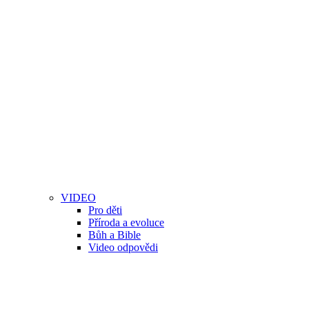
VIDEO
Pro děti
Příroda a evoluce
Bůh a Bible
Video odpovědi