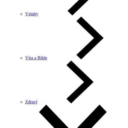
Vztahy
Víra a Bible
Zdraví