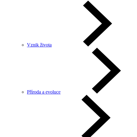
Vznik života
Příroda a evoluce