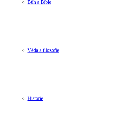
Bůh a Bible
Věda a filozofie
Historie