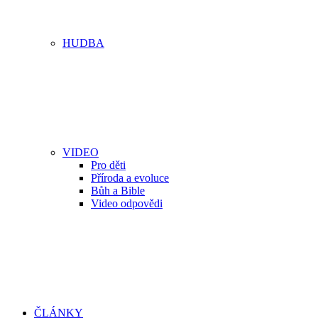
HUDBA
VIDEO
Pro děti
Příroda a evoluce
Bůh a Bible
Video odpovědi
ČLÁNKY