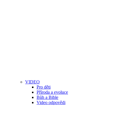
VIDEO
Pro děti
Příroda a evoluce
Bůh a Bible
Video odpovědi