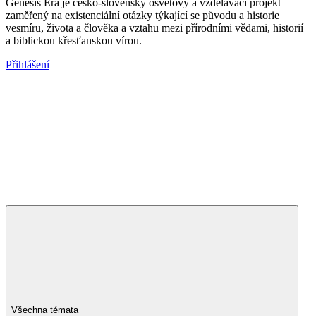
Genesis Era je česko-slovenský osvětový a vzdělávací projekt
zaměřený na existenciální otázky týkající se původu a historie
vesmíru, života a člověka a vztahu mezi přírodními vědami, historií
a biblickou křesťanskou vírou.
Přihlášení
Všechna témata