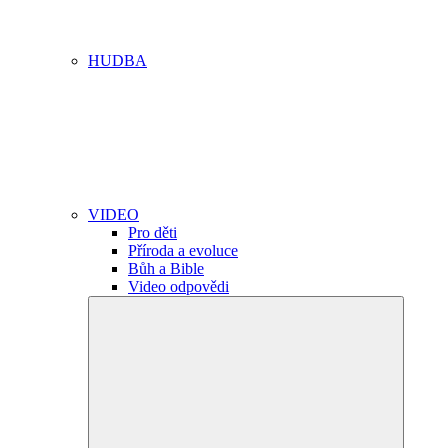
HUDBA
VIDEO
Pro děti
Příroda a evoluce
Bůh a Bible
Video odpovědi