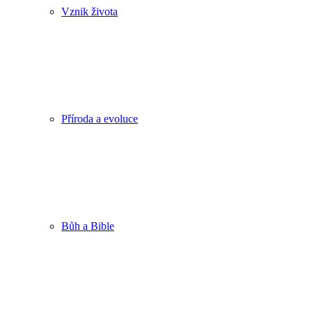
Vznik života
Příroda a evoluce
Bůh a Bible