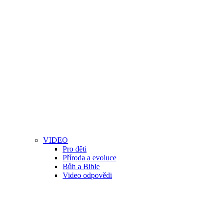
VIDEO
Pro děti
Příroda a evoluce
Bůh a Bible
Video odpovědi