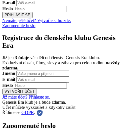
E-mail
Heslo
PŘIHLÁSIT SE
Nemáte ještě účet? Vytvořte si ho zde.
Zapomenuté heslo
Registrace do členského klubu Genesis
Era
Již jen
3 údaje
vás dělí od členství Genesis Era klubu.
Exkluzivní obsah, filmy, slevy a zábava pro celou rodinu
navždy
zdarma.
Jméno
E-mail
Heslo
VYTVOŘIT ÚČET
Již máte účet? Přihlaste se.
Genesis Era klub je a bude zdarma.
Účet můžete vyzkoušet a kdykoliv zrušit.
Řídíme se
GDPR
.
Zapomenuté heslo