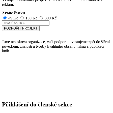
reklam.
Zvolte částku
49 Kč
150 Kč
300 Kč
PODPOŘIT PROJEKT
Jsme nezisková organizace, vaši podporu investujeme zpět do šíření
povědomí, znalostí a tvorby kvalitního obsahu, filmů a publikaci
knih.
Přihlášení do členské sekce