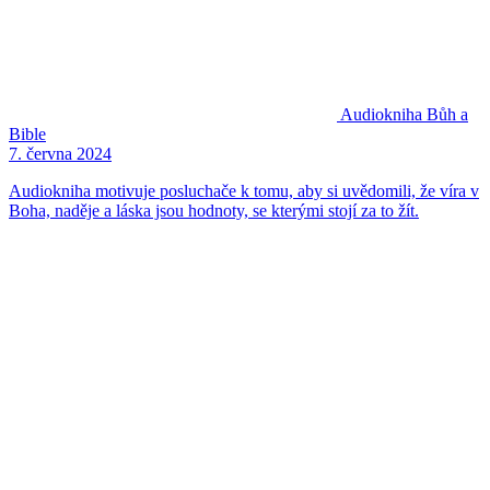
Audiokniha
Bůh a
Bible
7. června 2024
Audiokniha motivuje posluchače k tomu, aby si uvědomili, že víra v
Boha, naděje a láska jsou hodnoty, se kterými stojí za to žít.