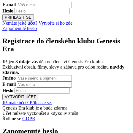
E-mail
Heslo
PŘIHLÁSIT SE
Nemáte ještě účet? Vytvořte si ho zde.
Zapomenuté heslo
Registrace do členského klubu Genesis
Era
Již jen
3 údaje
vás dělí od členství Genesis Era klubu.
Exkluzivní obsah, filmy, slevy a zábava pro celou rodinu
navždy
zdarma.
Jméno
E-mail
Heslo
VYTVOŘIT ÚČET
Již máte účet? Přihlaste se.
Genesis Era klub je a bude zdarma.
Účet můžete vyzkoušet a kdykoliv zrušit.
Řídíme se
GDPR
.
Zapomenuté heslo