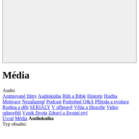
Média
Audio
Animované filmy
Audiokniha
Bůh a Bible
Historie
Hudba
Motivace
Nezařazené
Podcast
Podrobné Q&A
Příroda a evoluce
Rodina a děti
SERIÁLY
V přípravě
Věda a filozofie
Video
odpovědi
Vznik života
Zdraví a životní styl
Úvod
Média
Audiokniha
Typ obsahu: