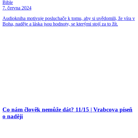
Bible
7. června 2024
Audiokniha motivuje posluchače k tomu, aby si uvědomili, že víra v
Boha, naděje a láska jsou hodnoty, se kterými stojí za to žít.
Co nám člověk nemůže dát? 11/15 | Vrabcova píseň
o naději