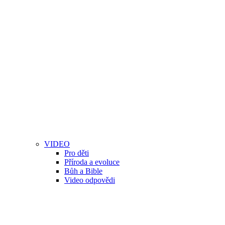
VIDEO
Pro děti
Příroda a evoluce
Bůh a Bible
Video odpovědi