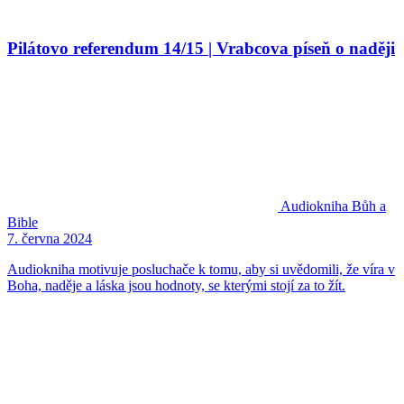
Pilátovo referendum 14/15 | Vrabcova píseň o naději
Audiokniha
Bůh a
Bible
7. června 2024
Audiokniha motivuje posluchače k tomu, aby si uvědomili, že víra v
Boha, naděje a láska jsou hodnoty, se kterými stojí za to žít.