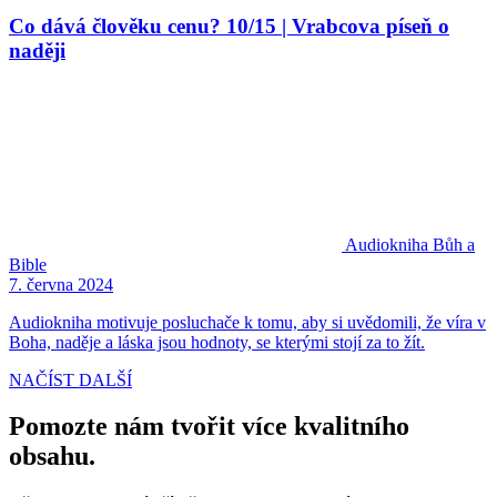
Co dává člověku cenu? 10/15 | Vrabcova píseň o
naději
Audiokniha
Bůh a
Bible
7. června 2024
Audiokniha motivuje posluchače k tomu, aby si uvědomili, že víra v
Boha, naděje a láska jsou hodnoty, se kterými stojí za to žít.
NAČÍST DALŠÍ
Pomozte nám tvořit více kvalitního
obsahu.