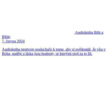
Audiokniha
Bůh a
Bible
7. června 2024
Audiokniha motivuje posluchače k tomu, aby si uvědomili, že víra v
Boha, naděje a láska jsou hodnoty, se kterými stojí za to žít.