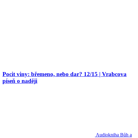
Pocit viny: břemeno, nebo dar? 12/15 | Vrabcova
píseň o naději
Audiokniha
Bůh a