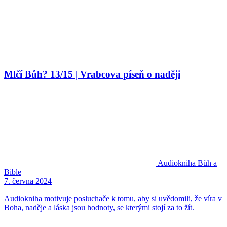
Mlčí Bůh? 13/15 | Vrabcova píseň o naději
Audiokniha
Bůh a
Bible
7. června 2024
Audiokniha motivuje posluchače k tomu, aby si uvědomili, že víra v
Boha, naděje a láska jsou hodnoty, se kterými stojí za to žít.