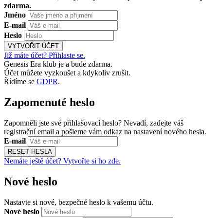
zdarma.
Jméno
E-mail
Heslo
VYTVOŘIT ÚČET
Již máte účet? Přihlaste se.
Genesis Era klub je a bude zdarma.
Účet můžete vyzkoušet a kdykoliv zrušit.
Řídíme se
GDPR
.
Zapomenuté heslo
Zapomněli jste své přihlašovací heslo? Nevadí, zadejte váš
registrační email a pošleme vám odkaz na nastavení nového hesla.
E-mail
RESET HESLA
Nemáte ještě účet? Vytvořte si ho zde.
Nové heslo
Nastavte si nové, bezpečné heslo k vašemu účtu.
Nové heslo