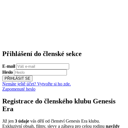
Přihlášení do členské sekce
E-mail
Heslo
PŘIHLÁSIT SE
Nemáte ještě účet? Vytvořte si ho zde.
Zapomenuté heslo
Registrace do členského klubu Genesis
Era
Již jen
3 údaje
vás dělí od členství Genesis Era klubu.
Exkluzivní obsah, filmy, slevy a zábava pro celou rodinu
navždy