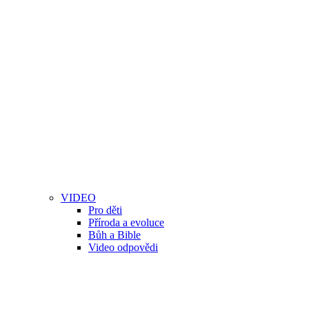
VIDEO
Pro děti
Příroda a evoluce
Bůh a Bible
Video odpovědi