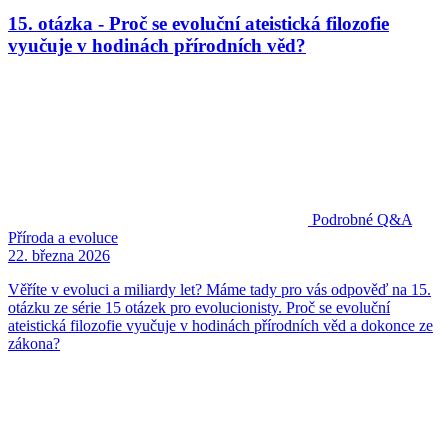
15. otázka - Proč se evoluční ateistická filozofie
vyučuje v hodinách přírodních věd?
Podrobné Q&A
Příroda a evoluce
22. března 2026
Věříte v evoluci a miliardy let? Máme tady pro vás odpověď na 15.
otázku ze série 15 otázek pro evolucionisty. Proč se evoluční
ateistická filozofie vyučuje v hodinách přírodních věd a dokonce ze
zákona?