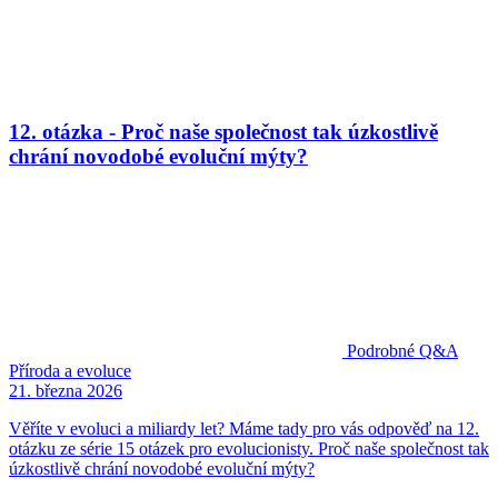
12. otázka - Proč naše společnost tak úzkostlivě
chrání novodobé evoluční mýty?
Podrobné Q&A
Příroda a evoluce
21. března 2026
Věříte v evoluci a miliardy let? Máme tady pro vás odpověď na 12.
otázku ze série 15 otázek pro evolucionisty. Proč naše společnost tak
úzkostlivě chrání novodobé evoluční mýty?