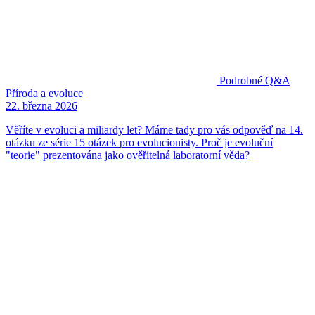
Podrobné Q&A
Příroda a evoluce
22. března 2026
Věříte v evoluci a miliardy let? Máme tady pro vás odpověď na 14.
otázku ze série 15 otázek pro evolucionisty. Proč je evoluční
"teorie" prezentována jako ověřitelná laboratorní věda?