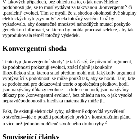
V takových případech, bez ohledu na to, o jak neuvěřitelné
podobnosti jde, se to musí vydávat za takzvanou ‚konvergentní‘ či
‚paralelní‘ evoluci. Tím se myslí, že si shodou okolností dvě skupiny
elektrických ryb ‚vyvinuly‘ zcela totožný systém. Což by
vyžadovalo, aby dostatečné množství nahodilých mutací poskytlo
genetickou informaci, se kterou by mohla pracovat selekce, aby tak
vyprodukovala téměř totožný výsledek.
Konvergentní shoda
Tento typ ‚konvergentní shody‘ je tak častý, že původní argument,
že podobnosti prokazují evoluci, ztrácí úplně jakoukoliv
filozofickou sílu, kterou snad předtím mohl mít. Jakýkoliv argument
vyplývající z podobnosti se může použít tak, aby se hodil. Tam, kde
se podobnosti pro dokazování teorie o společném předkovi hodí,
jsou nazývány důkazy evoluce—a kde se nehodí, jsou nazývány
důkazy pro ‚konvergentní evoluci‘, bez ohledu na to, o jak vysoké
nepravděpodobnosti z hlediska matematiky může jít.
Fakt, že existují elektrické ryby, nádherně odpovídá vysvětlení
o stvoření—jde o použití podobných prvků v konstrukčním plánu
2
u více než jednoho odděleně stvořeného druhu ryby.
Související články