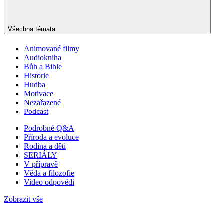
Všechna témata
Animované filmy
Audiokniha
Bůh a Bible
Historie
Hudba
Motivace
Nezařazené
Podcast
Podrobné Q&A
Příroda a evoluce
Rodina a děti
SERIÁLY
V přípravě
Věda a filozofie
Video odpovědi
Zobrazit vše