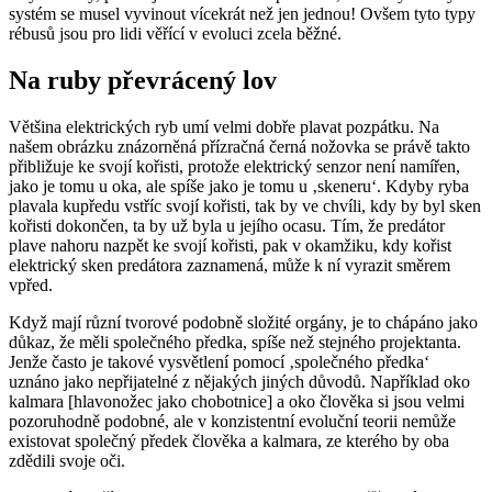
systém se musel vyvinout vícekrát než jen jednou! Ovšem tyto typy
rébusů jsou pro lidi věřící v evoluci zcela běžné.
Na ruby převrácený lov
Většina elektrických ryb umí velmi dobře plavat pozpátku. Na
našem obrázku znázorněná přízračná černá nožovka se právě takto
přibližuje ke svojí kořisti, protože elektrický senzor není namířen,
jako je tomu u oka, ale spíše jako je tomu u ‚skeneru‘. Kdyby ryba
plavala kupředu vstříc svojí kořisti, tak by ve chvíli, kdy by byl sken
kořisti dokončen, ta by už byla u jejího ocasu. Tím, že predátor
plave nahoru nazpět ke svojí kořisti, pak v okamžiku, kdy kořist
elektrický sken predátora zaznamená, může k ní vyrazit směrem
vpřed.
Když mají různí tvorové podobně složité orgány, je to chápáno jako
důkaz, že měli společného předka, spíše než stejného projektanta.
Jenže často je takové vysvětlení pomocí ‚společného předka‘
uznáno jako nepřijatelné z nějakých jiných důvodů. Například oko
kalmara [hlavonožec jako chobotnice] a oko člověka si jsou velmi
pozoruhodně podobné, ale v konzistentní evoluční teorii nemůže
existovat společný předek člověka a kalmara, ze kterého by oba
zdědili svoje oči.