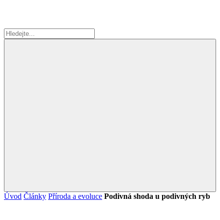
Úvod
Články
Příroda a evoluce
Podivná shoda u podivných ryb