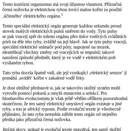
Tento kuriózní organizmus má svoji úžasnou vlastnost. Přízračná
černá nožovka je elektrickou rybou lovící malou kořist za použití
1
‚účinného‘ elektrického orgánu.
Tento speciální elektrický orgán generuje každou sekundu proud
stovek malých elektrických pulsů směrem do vody. Tyto pulsy
se pak vracejí zpět do tohoto orgánu přes tisíce vodivých zvláštních
pórů na těle této ryby, zvláště na její hlavě. Jak se tyto pulsy vracejí,
speciální elektrické snímače pod póry, napojené na mozek,
identifikují všechny změny od vracejících se impulsů; takové
narušení způsobí předmět, který je ve vodě v elektrickém poli
vysílaném rybou.
Tato ryba docela špatně vidí, ale její vynikající ‚elektrický senzor‘ jí
pomáhá ‚uvidět‘ kořist v zakalené vodě řeky.
Je dost obtížné představit si, jak se takovýto složitý systém mohl
vytvořit pomocí pokusů a omylů mutacemi a selekcí. Pro
hloubavého evolucionistu je však ještě větším oříškem pozoruhodná
skutečnost, že ten samý elektrický smyslový orgán existuje u jiné
ryby, a tou je africký rypoun. Podle evoluční teorie je všeobecně
přijímáno, že tato ryba nemohla zdědit tento orgán od stejného
předka jako přízračná černá nožovka.
Jinými slovy, pokud je evoluční teorie pravdivá, ten samý složitý