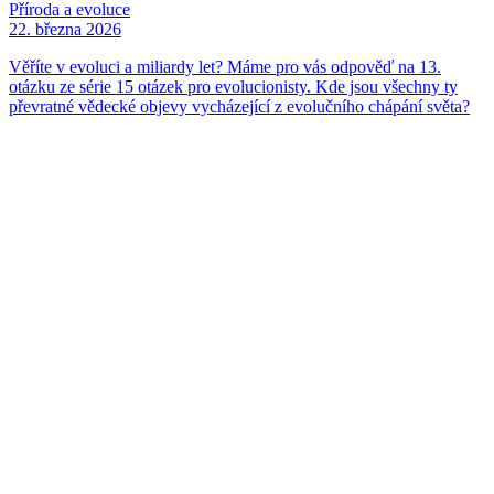
Příroda a evoluce
22. března 2026
Věříte v evoluci a miliardy let? Máme pro vás odpověď na 13.
otázku ze série 15 otázek pro evolucionisty. Kde jsou všechny ty
převratné vědecké objevy vycházející z evolučního chápání světa?