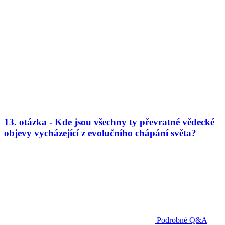
13. otázka - Kde jsou všechny ty převratné vědecké
objevy vycházející z evolučního chápání světa?
Podrobné Q&A