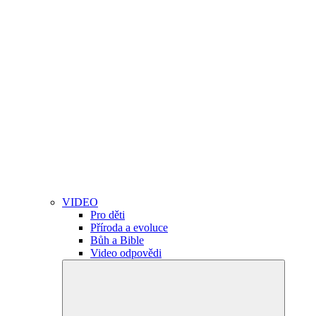
VIDEO
Pro děti
Příroda a evoluce
Bůh a Bible
Video odpovědi