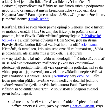
o kterých ví jen málo lidí, dále dávat lidem věci na čtení či
sledování, upozorňovat na články na sociálních sítích a podporovat
nebo přímo organizovat místní kreacionistické vyučovací akce.
Nepatrná šance? Pamatujme na slova Ježíše, „Co je nemožné lidem,
je možné Bohu“ (
Lukáš 18:27
).
Křesťané, kteří se svojí vírou pevně opírají o Genesis jako o historii,
se mohou vzmužit. I když to zní jako fráze, je to pořád ta samá
pravda: ‚Jeden člověk+Bůh=většina‘ (přemýšlejte o
2. Královské
6:15–17
). Ti, kteří pevně důvěřují v Boží Slovo, jsou na straně
Pravdy. Jistěže budou lidé dál vzdávat hold na oltář
scientismu
.
Nicméně jak uznal ten, kdo sám sebe označil za humanistu, „Věda
je požehnání, ale scientismus je prokletí… a šťourání
12
se v nejistotách… [a] mění vědu na ideologii.“
Z toho důvodu, ať
už se zdá evolucionistická mašinerie jakkoli nezkrotitelná—a
přestože její protagonisté mají více oprávnění a potlesku, než se dá
vůbec popsat—její tvrzení jsou zcela bez základů a nepřesvědčivá
(viz Evolution’s Achilles‘ Heels) [
Achillovy
paty
evoluce
]. Ještě
jeden poslední příklad: zvažme velmi nedávné doznání jednoho
světově známého fyzika a vědeckého autora Paula Daviese
v časopisu
Scientific American.
V souvislosti s údajnou evolucí
první buňky napsal:
„Jsme dnes téměř v takové temnotě ohledně přechodu od
neživé hmoty k životu, jako byl tehdy
Charles Darwin
, když