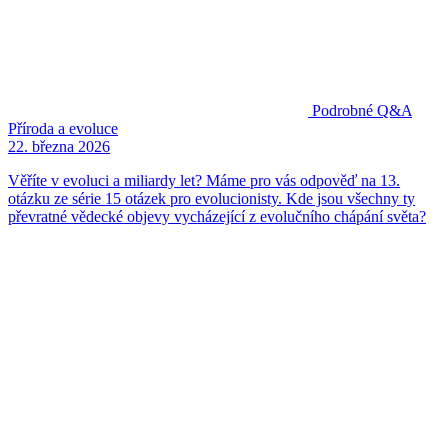
Podrobné Q&A
Příroda a evoluce
22. března 2026
Věříte v evoluci a miliardy let? Máme pro vás odpověď na 13.
otázku ze série 15 otázek pro evolucionisty. Kde jsou všechny ty
převratné vědecké objevy vycházející z evolučního chápání světa?