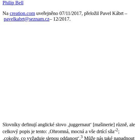
Philip Bell
Na
creation.com
uveřejněno 07/11/2017, přeložil Pavel Kábrt –
pavelkabrt@seznam.cz
– 12/2017.
Slovníky definují anglické slovo ‚juggernaut‘ [mašinerie] různě, ale
2
celkový popis je tento: ‚Ohromná, mocná a vše drtící síla‘
;
3
‚cokoliv, co vyžaduje slepou oddanost‘.
Může nás také napadnout