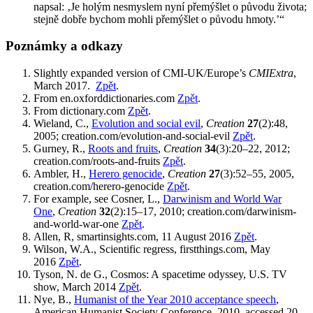
napsal: ‚Je holým nesmyslem nyní přemýšlet o původu života;
stejně dobře bychom mohli přemýšlet o původu hmoty.’“
Poznámky a odkazy
Slightly expanded version of CMI-UK/Europe’s
CMIExtra
,
March 2017.
Zpět
.
From en.oxforddictionaries.com
Zpět
.
From dictionary.com
Zpět
.
Wieland, C.,
Evolution and social evil
,
Creation
27
(2):48,
2005; creation.com/evolution-and-social-evil
Zpět
.
Gurney, R.,
Roots and fruits
,
Creation
34
(3):20–22, 2012;
creation.com/roots-and-fruits
Zpět
.
Ambler, H.,
Herero genocide
,
Creation
27
(3):52–55, 2005,
creation.com/herero-genocide
Zpět
.
For example, see Cosner, L.,
Darwinism and World War
One
,
Creation
32
(2):15–17, 2010; creation.com/darwinism-
and-world-war-one
Zpět
.
Allen, R, smartinsights.com, 11 August 2016
Zpět
.
Wilson, W.A., Scientific regress, firstthings.com, May
2016
Zpět
.
Tyson, N. de G., Cosmos: A spacetime odyssey, U.S. TV
show, March 2014
Zpět
.
Nye, B.,
Humanist of the Year 2010 acceptance speech
,
American Humanist Society Conference, 2010, accessed 20