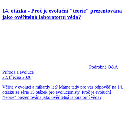
14. otázka - Proč je evoluční "teorie" prezentována
jako ověřitelná laboratorní věda?
Podrobné Q&A
Příroda a evoluce
22. března 2026
Věříte v evoluci a miliardy let? Máme tady pro vás odpověď na 14.
otázku ze série 15 otázek pro evolucionisty. Proč je evoluční
"teorie" prezentována jako ověřitelná laboratorní věda?