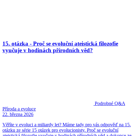
15. otázka - Proč se evoluční ateistická filozofie
vyučuje v hodinách přírodních věd?
Podrobné Q&A
Příroda a evoluce
22. března 2026
Věříte v evoluci a miliardy let? Máme tady pro vás odpověď na 15.
otázku ze série 15 otázek pro evolucionisty. Proč se evoluční
ateistická filozofie vyučuje v hodinách přírodních věd a dokonce ze