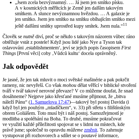
„Jsem zcela bezvýznamný. … Já jsem jen smítko písku.
A v kosmických měřítcích je Země jen dalším takovým
smítkem. A slunce nevýznamnou hvězdou. … A galaxie je
jen smítko. Jsem jen smítko na smítku obíhajícím smítko mezi
11
ještě dalšími smítky uprostřed kupy smítek. Jsem nula.“
Člověk se
nutně
diví, proč se někdo s takovým názorem vůbec ráno
obtěžuje vstát z postele! Když jsou lidé jako Nye a Tyson tak
oslavováni ‚establishmentem‘, jeví se jejich popis časopisem
First
Things
[První věci] coby ‚Vůdců kultu‘ docela oprávněný.
Jak odpovědět
Je jasné, že jen tak mluvit o moci světské mašinérie a pak pokrčit
rameny, nic nevyřeší. Co však
mohou
dělat věřící v biblické stvoření
tváří v tvář takové nerovné převaze? V co můžeme doufat, že snad
dosáhneme? Nejprve jako křesťané musíme přijmout, že „bitva
náleží Pánu“ (
1. Samuelova 17:47
)—takový byl postoj Davida (i
když byl jen pouhým „mladíčkem“, v. 33) při střetu s filištínským
obrem Goliášem. Toto musí být i náš postoj. Samozřejmostí je
modlitba a spoléhání na Boha. To druhé, musíme pokračovat
ve využití každé příležitosti spojovat se s lidmi na místech, kde
právě jsme; společně to opravdu
můžeme
změnit
. To zahrnuje
vystupovat při rozhovorech a sdílet se o poutavé informace,