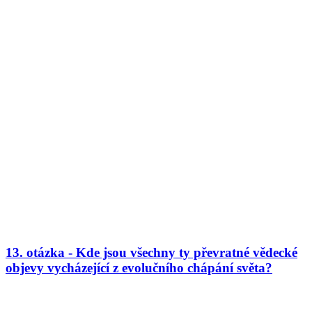
13. otázka - Kde jsou všechny ty převratné vědecké
objevy vycházející z evolučního chápání světa?