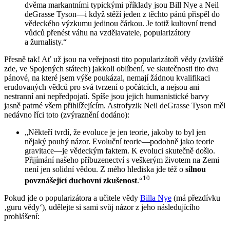
dvěma markantními typickými příklady jsou Bill Nye a Neil
deGrasse Tyson—i když stěží jeden z těchto pánů přispěl do
vědeckého výzkumu jedinou čárkou. Je totiž kultovní trend
vůdců přenést váhu na vzdělavatele, popularizátory
a žurnalisty.“
Přesně tak! Ať už jsou na veřejnosti tito popularizátoři vědy (zvláště
zde, ve Spojených státech) jakkoli oblíbení, ve skutečnosti tito dva
pánové, na které jsem výše poukázal, nemají žádnou kvalifikaci
erudovaných vědců pro svá tvrzení o počátcích, a nejsou ani
nestranní ani nepředpojatí. Spíše jsou jejich humanistické barvy
jasně patrné všem přihlížejícím. Astrofyzik Neil deGrasse Tyson měl
nedávno říci toto (zvýraznění dodáno):
„Někteří tvrdí, že evoluce je jen teorie, jakoby to byl jen
nějaký pouhý názor. Evoluční teorie—podobně jako teorie
gravitace—je vědeckým faktem. K evoluci skutečně došlo.
Přijímání našeho příbuzenectví s veškerým životem na Zemi
není jen solidní vědou. Z mého hlediska jde též o
silnou
10
povznášející duchovní zkušenost
.“
Pokud jde o popularizátora a učitele vědy
Billa Nye
(má přezdívku
‚guru vědy‘), udělejte si sami svůj názor z jeho následujícího
prohlášení: