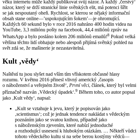
věku internetu může každý publikovat svůj názor. A každý ‚čerstvý‘
názor, který se drží stranické linie světských elit, má potenci šířit
se jak nespoutaný oheň.
Rychlost, se kterou se nějaký informační
obsah stane online—’uspokojujícím šokem’—je ohromující.
Každých 60 sekund bylo v roce 2016 nahráno 400 hodin videa na
YouTube, 3,3 miliónu pošty na facebook, 44,4 miliónů zpráv na
8
WhatsApp a bylo posláno kolem 206 miliónů emailů!
Pokud velká
většina těchto lidí obhajuje nebo alespoň přijímá světský pohled na
svět zdá se, že mašinerie je nezastavitelná.
Kult ‚vědy‘
Naštěstí tu jsou slyšet nad vším tím vřískotem občasné hlasy
rozumu. V květnu 2016 přinesl vlivný americký ‚časopis
o náboženství a veřejném životě‘,
První věci
, článek, který byl velmi
9
příznačně nazván ‚Vědecký úpadek‘.
Během toho, co autor popsal
jako ‚Kult vědy‘, napsal:
„Kult se vztahuje k jevu, který je popisován jako
‚scientismus‘; což je jednak tendence nakládat s vědeckým
poznáním jako se svatou knihou, případně jako
s náboženským zjevením, které nabízí jednoduché
a rozhodující usnesení k hlubokým otázkám. … Někteří vůdci
tohoto vědeckého kultu si na sebe berou kostýmy vědců—