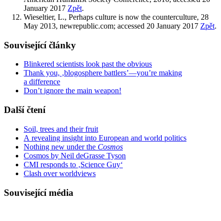
January 2017
Zpět
.
Wieseltier, L., Perhaps culture is now the counterculture, 28
May 2013, newrepublic.com; accessed 20 January 2017
Zpět
.
Související články
Blinkered scientists look past the obvious
Thank you, ‚blogosphere battlers’—you’re making
a difference
Don’t ignore the main weapon!
Další čtení
Soil, trees and their fruit
A revealing insight into European and world politics
Nothing new under the
Cosmos
Cosmos by Neil deGrasse Tyson
CMI responds to ‚Science Guy‘
Clash over worldviews
Související média