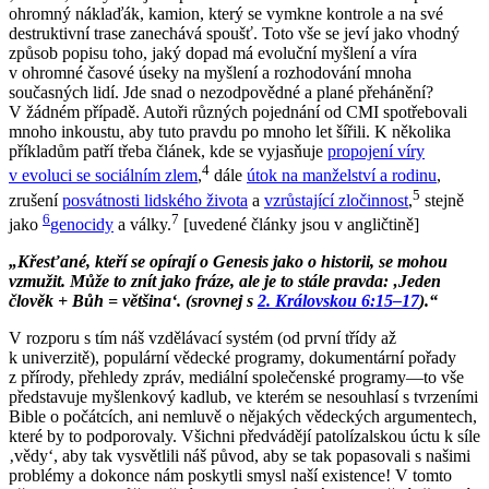
ohromný náklaďák, kamion, který se vymkne kontrole a na své
destruktivní trase zanechává spoušť. Toto vše se jeví jako vhodný
způsob popisu toho, jaký dopad má evoluční myšlení a víra
v ohromné časové úseky na myšlení a rozhodování mnoha
současných lidí.
Jde snad o nezodpovědné a plané přehánění?
V žádném případě. Autoři různých pojednání od CMI spotřebovali
mnoho inkoustu, aby tuto pravdu po mnoho let šířili. K několika
příkladům patří třeba článek, kde se vyjasňuje
propojení víry
4
v evoluci se sociálním zlem
,
dále
útok na manželství a rodinu
,
5
zrušení
posvátnosti lidského života
a
vzrůstající zločinnost
,
stejně
6
7
jako
genocidy
a války.
[uvedené články jsou v angličtině]
„Křesťané, kteří se opírají o Genesis jako o historii, se mohou
vzmužit. Může to znít jako fráze, ale je to stále pravda: ‚Jeden
člověk + Bůh = většina‘. (srovnej s
2. Královskou 6:15–17
).“
V rozporu s tím náš vzdělávací systém (od první třídy až
k univerzitě), populární vědecké programy, dokumentární pořady
z přírody, přehledy zpráv, mediální společenské programy—to vše
představuje myšlenkový kadlub, ve kterém se nesouhlasí s tvrzeními
Bible o počátcích, ani nemluvě o nějakých vědeckých argumentech,
které by to podporovaly. Všichni předvádějí patolízalskou úctu k síle
‚vědy‘, aby tak vysvětlili náš původ, aby se tak popasovali s našimi
problémy a dokonce nám poskytli smysl naší existence! V tomto