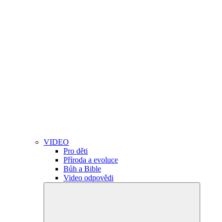
VIDEO
Pro děti
Příroda a evoluce
Bůh a Bible
Video odpovědi