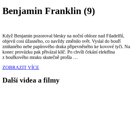
Benjamin Franklin (9)
Když Benjamin pozoroval blesky na noční obloze nad Filadelfií,
objevil cosi úžasného, co navždy změnilo svět. Vyslal do bouří
zmítaného nebe papírového draka připevněného ke kovové tyči. Na
konec provázku pak přivázal klíč. Po chvíli čekání elektřina
z bouřkového mraku skutečně prošla …
ZOBRAZIT VÍCE
Další videa a filmy