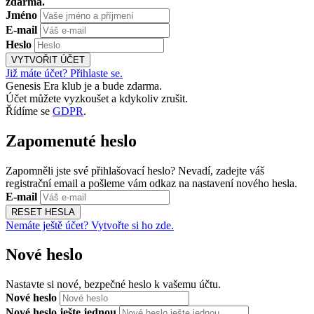
zdarma.
Jméno
E-mail
Heslo
VYTVOŘIT ÚČET
Již máte účet? Přihlaste se.
Genesis Era klub je a bude zdarma.
Účet můžete vyzkoušet a kdykoliv zrušit.
Řídíme se
GDPR
.
Zapomenuté heslo
Zapomněli jste své přihlašovací heslo? Nevadí, zadejte váš
registrační email a pošleme vám odkaz na nastavení nového hesla.
E-mail
RESET HESLA
Nemáte ještě účet? Vytvořte si ho zde.
Nové heslo
Nastavte si nové, bezpečné heslo k vašemu účtu.
Nové heslo
Nové heslo ješte jednou