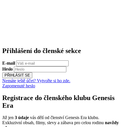
Přihlášení do členské sekce
E-mail
Heslo
PŘIHLÁSIT SE
Nemáte ještě účet? Vytvořte si ho zde.
Zapomenuté heslo
Registrace do členského klubu Genesis
Era
Již jen
3 údaje
vás dělí od členství Genesis Era klubu.
Exkluzivní obsah, filmy, slevy a zábava pro celou rodinu
navždy