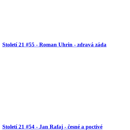
Století 21 #55 - Roman Uhrin - zdravá záda
Století 21 #54 - Jan Rafaj - česné a poctivé