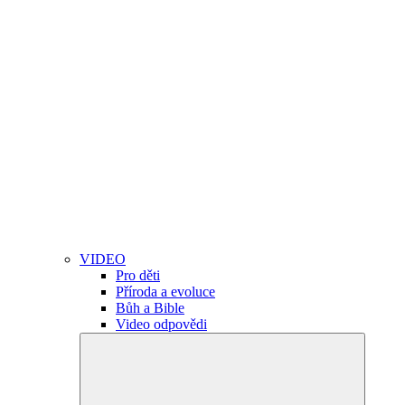
VIDEO
Pro děti
Příroda a evoluce
Bůh a Bible
Video odpovědi