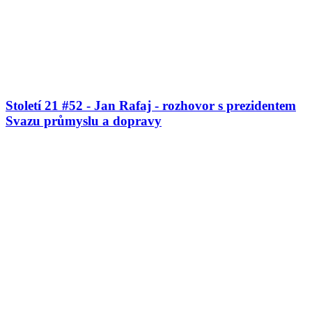
Století 21 #52 - Jan Rafaj - rozhovor s prezidentem
Svazu průmyslu a dopravy