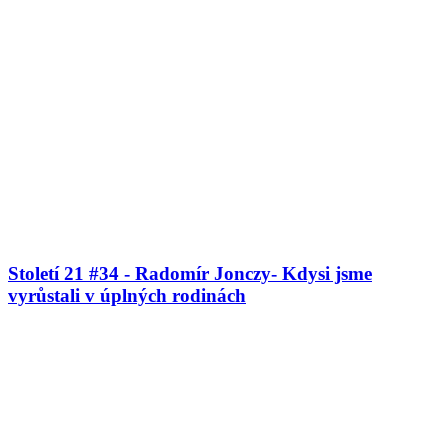
Století 21 #34 - Radomír Jonczy- Kdysi jsme
vyrůstali v úplných rodinách