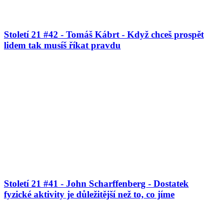
Století 21 #42 - Tomáš Kábrt - Když chceš prospět
lidem tak musíš říkat pravdu
Století 21 #41 - John Scharffenberg - Dostatek
fyzické aktivity je důležitější než to, co jíme