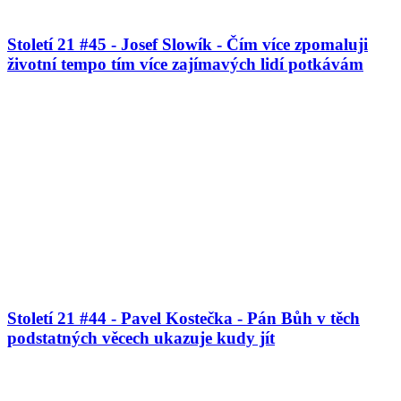
Století 21 #45 - Josef Slowík - Čím více zpomaluji
životní tempo tím více zajímavých lidí potkávám
Století 21 #44 - Pavel Kostečka - Pán Bůh v těch
podstatných věcech ukazuje kudy jít