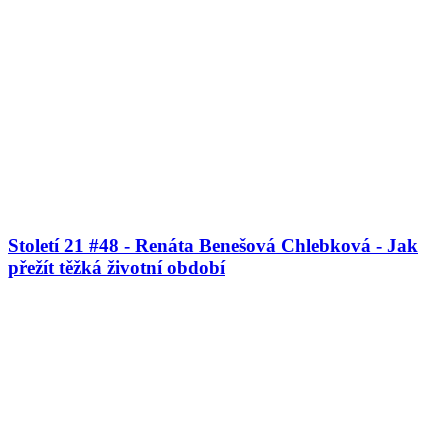
Století 21 #48 - Renáta Benešová Chlebková - Jak
přežít těžká životní období