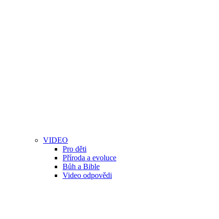
VIDEO
Pro děti
Příroda a evoluce
Bůh a Bible
Video odpovědi