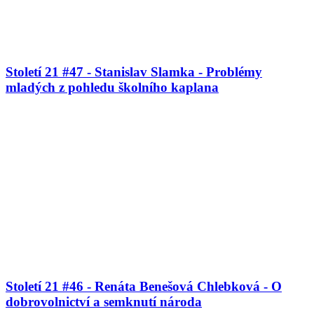
Století 21 #47 - Stanislav Slamka - Problémy
mladých z pohledu školního kaplana
Století 21 #46 - Renáta Benešová Chlebková - O
dobrovolnictví a semknutí národa