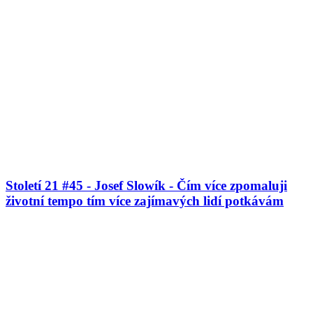
Století 21 #45 - Josef Slowík - Čím více zpomaluji
životní tempo tím více zajímavých lidí potkávám