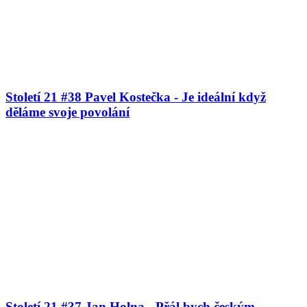
Století 21 #38 Pavel Kostečka - Je ideální když
děláme svoje povolání
Století 21 #37 Jan Holna - Přál bych českým