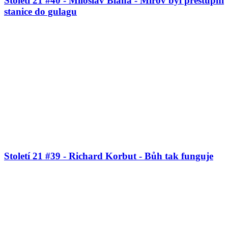
Století 21 #40 - Miloslav Bláha - Mírov byl přestupní
stanice do gulagu
Století 21 #39 - Richard Korbut - Bůh tak funguje