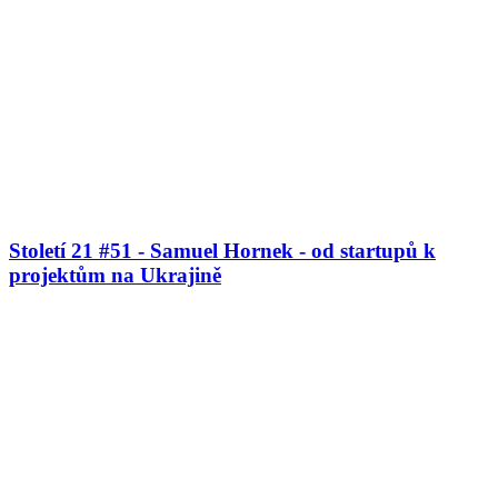
Století 21 #51 - Samuel Hornek - od startupů k
projektům na Ukrajině