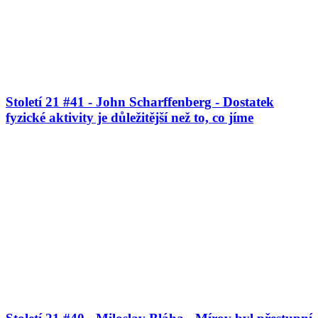
Století 21 #41 - John Scharffenberg - Dostatek
fyzické aktivity je důležitější než to, co jíme