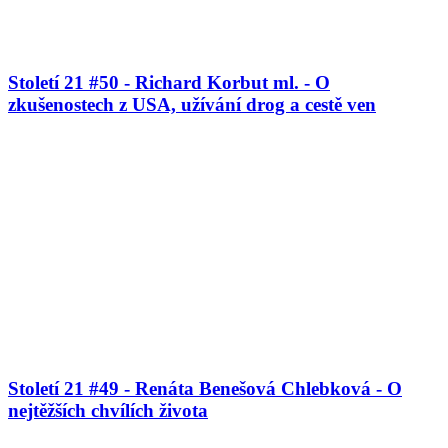
Století 21 #50 - Richard Korbut ml. - O
zkušenostech z USA, užívání drog a cestě ven
Století 21 #49 - Renáta Benešová Chlebková - O
nejtěžších chvílích života