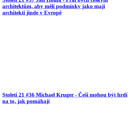
architektům, aby měli podmínky jako mají
architekti jinde v Evropě
Století 21 #36 Michael Kruger - Češi mohou být hrdí
na to, jak pomáhají