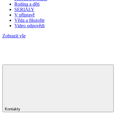
Rodina a děti
SERIÁLY
V přípravě
Věda a filozofie
Video odpovědi
Zobrazit vše
Kontakty