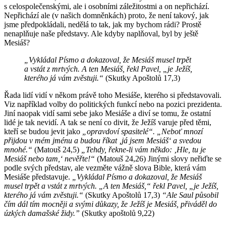
s celospolečenskými, ale i osobními záležitostmi a on nepřichází.
Nepřichází ale (v našich domněnkách) proto, že není takový, jak
jsme předpokládali, nedělá to tak, jak my bychom rádi? Prostě
nenaplňuje naše představy. Ale kdyby naplňoval, byl by ještě
Mesiáš?
„Vykládal Písmo a dokazoval, že Mesiáš musel trpět
a vstát z mrtvých. A ten Mesiáš, řekl Pavel, „je Ježíš,
kterého já vám zvěstuji.“
(Skutky Apoštolů 17,3)
Řada lidí vidí v někom právě toho Mesiáše, kterého si představovali.
Viz například volby do politických funkcí nebo na pozici prezidenta.
Jiní naopak vidí sami sebe jako Mesiáše a diví se tomu, že ostatní
lidé je tak nevidí. A tak se není co divit, že Ježíš varuje před těmi,
kteří se budou jevit jako
„opravdoví spasitelé“. „Neboť mnozí
přijdou v mém jménu a budou říkat ‚já jsem Mesiáš‘ a svedou
mnohé.“
(Matouš 24,5)
„Tehdy, řekne-li vám někdo: ‚Hle, tu je
Mesiáš nebo tam,‘ nevěřte!“
(Matouš 24,26) Jinými slovy neřiďte se
podle svých představ, ale vezměte vážně slova Bible, která vám
Mesiáše představuje.
„Vykládal Písmo a dokazoval, že Mesiáš
musel trpět a vstát z mrtvých. „A ten Mesiáš,“ řekl Pavel, „je Ježíš,
kterého já vám zvěstuji.“
(Skutky Apoštolů 17,3)
“Ale Saul působil
čím dál tím mocněji a svými důkazy, že Ježíš je Mesiáš, přiváděl do
úzkých damašské židy.”
(Skutky apoštolů 9,22)