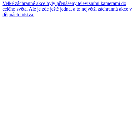
Velké záchranné akce byly přenášeny televizními kamerami do
celého světa. Ale je zde ještě jedna, a to největší záchranná akce v
dějinách lidstva.