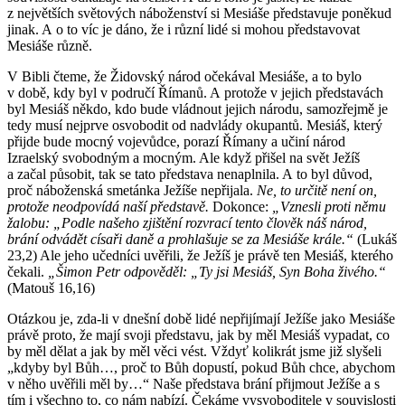
z největších světových náboženství si Mesiáše představuje poněkud
jinak. A o to víc je dáno, že i různí lidé si mohou představovat
Mesiáše různě.
V Bibli čteme, že Židovský národ očekával Mesiáše, a to bylo
v době, kdy byl v područí Římanů. A protože v jejich představách
byl Mesiáš někdo, kdo bude vládnout jejich národu, samozřejmě je
tedy musí nejprve osvobodit od nadvlády okupantů. Mesiáš, který
přijde bude mocný vojevůdce, porazí Římany a učiní národ
Izraelský svobodným a mocným. Ale když přišel na svět Ježíš
a začal působit, tak se tato představa nenaplnila. A to byl důvod,
proč náboženská smetánka Ježíše nepřijala.
Ne, to určitě není on,
protože neodpovídá naší představě.
Dokonce:
„Vznesli proti němu
žalobu: „Podle našeho zjištění rozvrací tento člověk náš národ,
brání odvádět císaři daně a prohlašuje se za Mesiáše krále.“
(Lukáš
23,2) Ale jeho učedníci uvěřili, že Ježíš je právě ten Mesiáš, kterého
čekali.
„Šimon Petr odpověděl: „Ty jsi Mesiáš, Syn Boha živého.“
(Matouš 16,16)
Otázkou je, zda-li v dnešní době lidé nepřijímají Ježíše jako Mesiáše
právě proto, že mají svoji představu, jak by měl Mesiáš vypadat, co
by měl dělat a jak by měl věci vést. Vždyť kolikrát jsme již slyšeli
„kdyby byl Bůh…, proč to Bůh dopustí, pokud Bůh chce, abychom
v něho uvěřili měl by…“ Naše představa brání přijmout Ježíše a s
tím i všechno to, co nám nabízí. Čekáme vysvoboditele v souvislosti