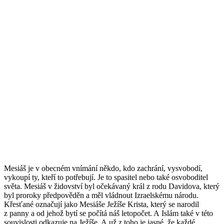
Mesiáš je v obecném vnímání někdo, kdo zachrání, vysvobodí,
vykoupí ty, kteří to potřebují. Je to spasitel nebo také osvoboditel
světa. Mesiáš v židovství byl očekávaný král z rodu Davidova, který
byl proroky předpověděn a měl vládnout Izraelskému národu.
Křesťané označují jako Mesiáše Ježíše Krista, který se narodil
z panny a od jehož bytí se počítá náš letopočet. A Islám také v této
souvislosti odkazuje na Ježíše. A už z toho je jasné, že každé