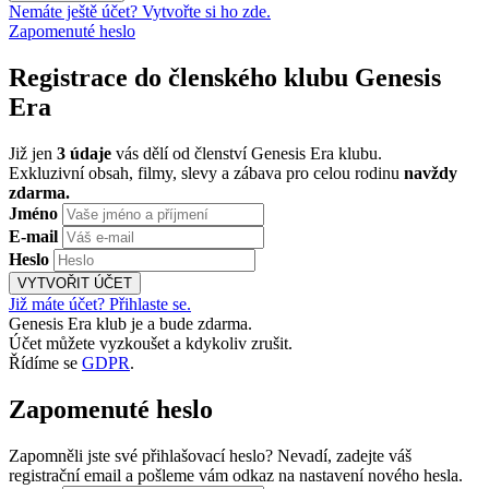
Nemáte ještě účet? Vytvořte si ho zde.
Zapomenuté heslo
Registrace do členského klubu Genesis
Era
Již jen
3 údaje
vás dělí od členství Genesis Era klubu.
Exkluzivní obsah, filmy, slevy a zábava pro celou rodinu
navždy
zdarma.
Jméno
E-mail
Heslo
VYTVOŘIT ÚČET
Již máte účet? Přihlaste se.
Genesis Era klub je a bude zdarma.
Účet můžete vyzkoušet a kdykoliv zrušit.
Řídíme se
GDPR
.
Zapomenuté heslo
Zapomněli jste své přihlašovací heslo? Nevadí, zadejte váš
registrační email a pošleme vám odkaz na nastavení nového hesla.