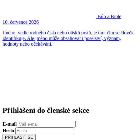
Bůh a Bible
10. července 2026
Jméno, vedle rodného čísla nebo otisků prstů, je tím, čím se člověk
identifikuje. Ale jméno může obsahovat i poselství, význam,
hodnoty nebo očekávání.
Přihlášení do členské sekce
E-mail
Heslo
PŘIHLÁSIT SE