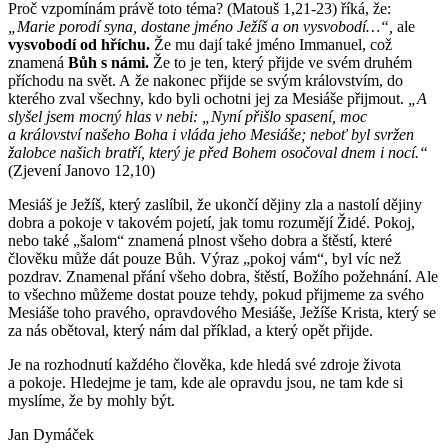
Proč vzpomínám právě toto téma? (Matouš 1,21-23) říká, že:
„Marie porodí syna, dostane jméno Ježíš a on vysvobodí…“,
ale
vysvobodí od hříchu.
Že mu dají také jméno Immanuel, což
znamená
Bůh s námi.
Že to je ten, který přijde ve svém druhém
příchodu na svět. A že nakonec přijde se svým královstvím, do
kterého zval všechny, kdo byli ochotni jej za Mesiáše přijmout.
„A
slyšel jsem mocný hlas v nebi: „Nyní přišlo spasení, moc
a království našeho Boha i vláda jeho Mesiáše; neboť byl svržen
žalobce našich bratří, který je před Bohem osočoval dnem i nocí.“
(Zjevení Janovo 12,10)
Mesiáš je Ježíš, který zaslíbil, že ukončí dějiny zla a nastolí dějiny
dobra a pokoje v takovém pojetí, jak tomu rozumějí Židé. Pokoj,
nebo také „šalom“ znamená plnost všeho dobra a štěstí, které
člověku může dát pouze Bůh. Výraz „pokoj vám“, byl víc než
pozdrav. Znamenal přání všeho dobra, štěstí, Božího požehnání. Ale
to všechno můžeme dostat pouze tehdy, pokud přijmeme za svého
Mesiáše toho pravého, opravdového Mesiáše, Ježíše Krista, který se
za nás obětoval, který nám dal příklad, a který opět přijde.
Je na rozhodnutí každého člověka, kde hledá své zdroje života
a pokoje. Hledejme je tam, kde ale opravdu jsou, ne tam kde si
myslíme, že by mohly být.
Jan Dymáček