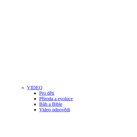
VIDEO
Pro děti
Příroda a evoluce
Bůh a Bible
Video odpovědi