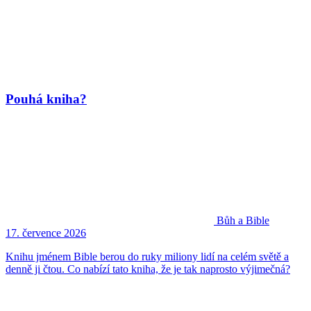
Pouhá kniha?
Bůh a Bible
17. července 2026
Knihu jménem Bible berou do ruky miliony lidí na celém světě a
denně ji čtou. Co nabízí tato kniha, že je tak naprosto výjimečná?