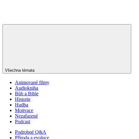
Všechna témata
Animované filmy
Audiokniha
Bůh a Bible
Historie
Hudba
Motivace
Nezařazené
Podcast
Podrobné Q&A
Příroda a evoluce