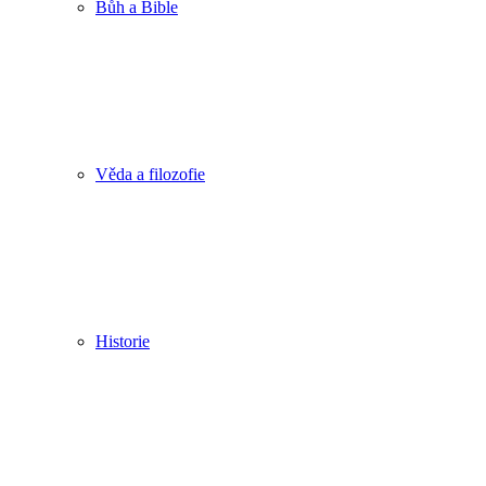
Bůh a Bible
Věda a filozofie
Historie