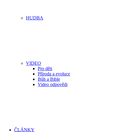
HUDBA
VIDEO
Pro děti
Příroda a evoluce
Bůh a Bible
Video odpovědi
ČLÁNKY