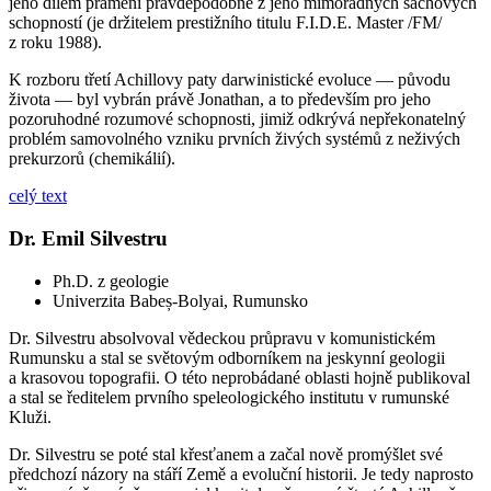
jeho dílem pramení pravděpodobně z jeho mimořádných šachových
schopností (je držitelem prestižního titulu F.I.D.E. Master /FM/
z roku 1988).
K rozboru třetí Achillovy paty darwinistické evoluce — původu
života — byl vybrán právě Jonathan, a to především pro jeho
pozoruhodné rozumové schopnosti, jimiž odkrývá nepřekonatelný
problém samovolného vzniku prvních živých systémů z neživých
prekurzorů (chemikálií).
celý text
Dr. Emil Silvestru
Ph.D. z geologie
Univerzita Babeș-Bolyai, Rumunsko
Dr. Silvestru absolvoval vědeckou průpravu v komunistickém
Rumunsku a stal se světovým odborníkem na jeskynní geologii
a krasovou topografii. O této neprobádané oblasti hojně publikoval
a stal se ředitelem prvního speleologického institutu v rumunské
Kluži.
Dr. Silvestru se poté stal křesťanem a začal nově promýšlet své
předchozí názory na stáří Země a evoluční historii. Je tedy naprosto