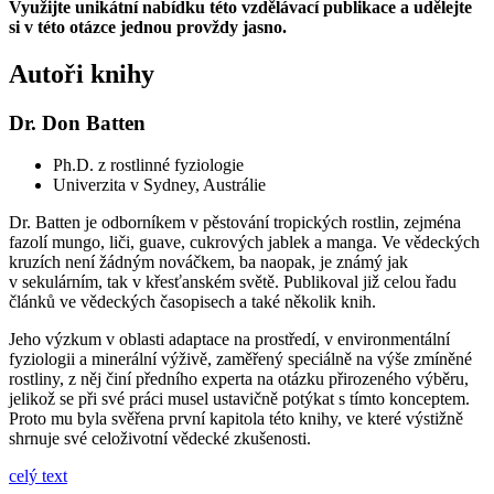
Využijte unikátní nabídku této vzdělávací publikace a udělejte
si v této otázce jednou provždy jasno.
Autoři knihy
Dr. Don Batten
Ph.D. z rostlinné fyziologie
Univerzita v Sydney, Austrálie
Dr. Batten je odborníkem v pěstování tropických rostlin, zejména
fazolí mungo, liči, guave, cukrových jablek a manga. Ve vědeckých
kruzích není žádným nováčkem, ba naopak, je známý jak
v sekulárním, tak v křesťanském světě. Publikoval již celou řadu
článků ve vědeckých časopisech a také několik knih.
Jeho výzkum v oblasti adaptace na prostředí, v environmentální
fyziologii a minerální výživě, zaměřený speciálně na výše zmíněné
rostliny, z něj činí předního experta na otázku přirozeného výběru,
jelikož se při své práci musel ustavičně potýkat s tímto konceptem.
Proto mu byla svěřena první kapitola této knihy, ve které výstižně
shrnuje své celoživotní vědecké zkušenosti.
celý text