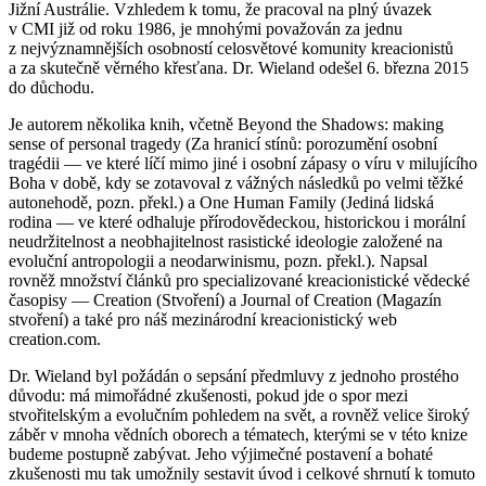
Jižní Austrálie. Vzhledem k tomu, že pracoval na plný úvazek
v CMI již od roku 1986, je mnohými považován za jednu
z nejvýznamnějších osobností celosvětové komunity kreacionistů
a za skutečně věrného křesťana. Dr. Wieland odešel 6. března 2015
do důchodu.
Je autorem několika knih, včetně Beyond the Shadows: making
sense of personal tragedy (Za hranicí stínů: porozumění osobní
tragédii — ve které líčí mimo jiné i osobní zápasy o víru v milujícího
Boha v době, kdy se zotavoval z vážných následků po velmi těžké
autonehodě, pozn. překl.) a One Human Family (Jediná lidská
rodina — ve které odhaluje přírodovědeckou, historickou i morální
neudržitelnost a neobhajitelnost rasistické ideologie založené na
evoluční antropologii a neodarwinismu, pozn. překl.). Napsal
rovněž množství článků pro specializované kreacionistické vědecké
časopisy — Creation (Stvoření) a Journal of Creation (Magazín
stvoření) a také pro náš mezinárodní kreacionistický web
creation.com.
Dr. Wieland byl požádán o sepsání předmluvy z jednoho prostého
důvodu: má mimořádné zkušenosti, pokud jde o spor mezi
stvořitelským a evolučním pohledem na svět, a rovněž velice široký
záběr v mnoha vědních oborech a tématech, kterými se v této knize
budeme postupně zabývat. Jeho výjimečné postavení a bohaté
zkušenosti mu tak umožnily sestavit úvod i celkové shrnutí k tomuto