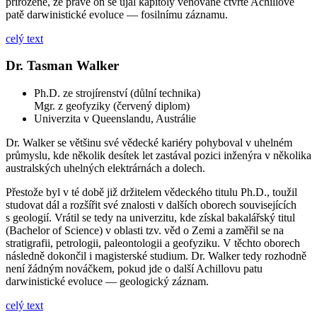
přirozené, že právě on se ujal kapitoly věnované čtvrté Achillově
patě darwinistické evoluce — fosilnímu záznamu.
celý text
Dr. Tasman Walker
Ph.D. ze strojírenství (důlní technika)
Mgr. z geofyziky (červený diplom)
Univerzita v Queenslandu, Austrálie
Dr. Walker se většinu své vědecké kariéry pohyboval v uhelném
průmyslu, kde několik desítek let zastával pozici inženýra v několika
australských uhelných elektrárnách a dolech.
Přestože byl v té době již držitelem vědeckého titulu Ph.D., toužil
studovat dál a rozšířit své znalosti v dalších oborech souvisejících
s geologií. Vrátil se tedy na univerzitu, kde získal bakalářský titul
(Bachelor of Science) v oblasti tzv. věd o Zemi a zaměřil se na
stratigrafii, petrologii, paleontologii a geofyziku. V těchto oborech
následně dokončil i magisterské studium. Dr. Walker tedy rozhodně
není žádným nováčkem, pokud jde o další Achillovu patu
darwinistické evoluce — geologický záznam.
celý text