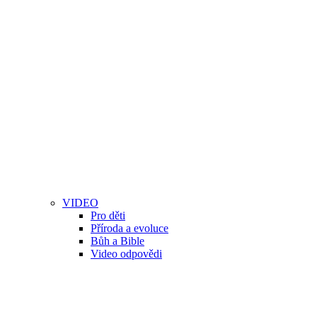
VIDEO
Pro děti
Příroda a evoluce
Bůh a Bible
Video odpovědi