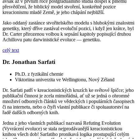
avšak až v prvním roce postgraduálního studia dospěl k plnému
přesvědčení, že biblický model stvoření, konkrétně pozice
kreacionismu mladé Země, je jeho chápání nejbližší.
Jako oddaný zastánce stvořitelského modelu s hlubokými znalostmi
genetiky, který dříve zastával evoluční pozici, i když jen krátce, byl
Dr. Carter přirozenou volbou k sepsání kapitoly popisující druhou
Achillovu patu darwinistické evoluce — genetiku.
celý text
Dr. Jonathan Sarfati
Ph.D. z fyzikální chemie
Viktoriina univerzita ve Wellingtonu, Nový Zéland
Dr. Sarfati patří v kreacionistických kruzích ke světové špičce; jeho
publikační činnost je zcela mimořádná, ať už se jedná o ohromné
množství odborných článků ve vědeckých i populárních časopisech
či na internetu, nebo o čtyři vlastní publikace či spoluautorství na
řadě dalších odborných knih.
Jedna z jeho vlastních publikací nazvaná Refuting Evolution
(Vyvrácení evoluce) se stala nejprodávanější kreacionistickou
knihou všech dob! Sarfatiho pronikavá logika prostupující celým