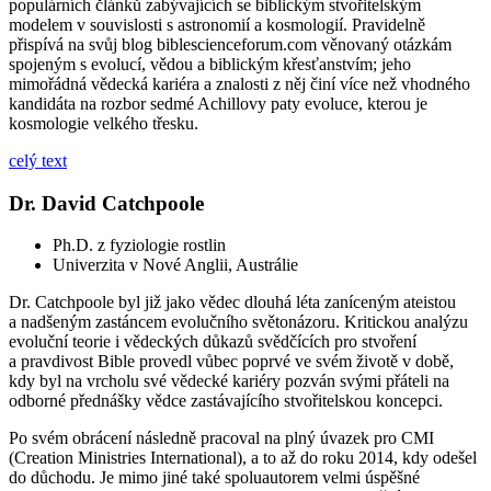
populárních článků zabývajících se biblickým stvořitelským
modelem v souvislosti s astronomií a kosmologií. Pravidelně
přispívá na svůj blog biblescienceforum.com věnovaný otázkám
spojeným s evolucí, vědou a biblickým křesťanstvím; jeho
mimořádná vědecká kariéra a znalosti z něj činí více než vhodného
kandidáta na rozbor sedmé Achillovy paty evoluce, kterou je
kosmologie velkého třesku.
celý text
Dr. David Catchpoole
Ph.D. z fyziologie rostlin
Univerzita v Nové Anglii, Austrálie
Dr. Catchpoole byl již jako vědec dlouhá léta zaníceným ateistou
a nadšeným zastáncem evolučního světonázoru. Kritickou analýzu
evoluční teorie i vědeckých důkazů svědčících pro stvoření
a pravdivost Bible provedl vůbec poprvé ve svém životě v době,
kdy byl na vrcholu své vědecké kariéry pozván svými přáteli na
odborné přednášky vědce zastávajícího stvořitelskou koncepci.
Po svém obrácení následně pracoval na plný úvazek pro CMI
(Creation Ministries International), a to až do roku 2014, kdy odešel
do důchodu. Je mimo jiné také spoluautorem velmi úspěšné