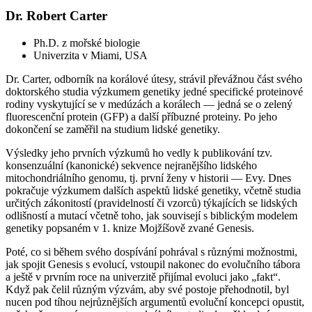
Dr. Robert Carter
Ph.D. z mořské biologie
Univerzita v Miami, USA
Dr. Carter, odborník na korálové útesy, strávil převážnou část svého
doktorského studia výzkumem genetiky jedné specifické proteinové
rodiny vyskytující se v medúzách a korálech — jedná se o zelený
fluorescenční protein (GFP) a další příbuzné proteiny. Po jeho
dokončení se zaměřil na studium lidské genetiky.
Výsledky jeho prvních výzkumů ho vedly k publikování tzv.
konsenzuální (kanonické) sekvence nejranějšího lidského
mitochondriálního genomu, tj. první ženy v historii — Evy. Dnes
pokračuje výzkumem dalších aspektů lidské genetiky, včetně studia
určitých zákonitostí (pravidelností či vzorců) týkajících se lidských
odlišností a mutací včetně toho, jak souvisejí s biblickým modelem
genetiky popsaném v 1. knize Mojžíšově zvané Genesis.
Poté, co si během svého dospívání pohrával s různými možnostmi,
jak spojit Genesis s evolucí, vstoupil nakonec do evolučního tábora
a ještě v prvním roce na univerzitě přijímal evoluci jako „fakt“.
Když pak čelil různým výzvám, aby své postoje přehodnotil, byl
nucen pod tíhou nejrůznějších argumentů evoluční koncepci opustit,