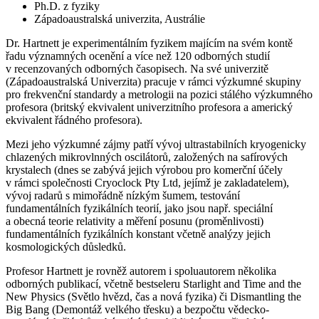
Ph.D. z fyziky
Západoaustralská univerzita, Austrálie
Dr. Hartnett je experimentálním fyzikem majícím na svém kontě
řadu významných ocenění a více než 120 odborných studií
v recenzovaných odborných časopisech. Na své univerzitě
(Západoaustralská Univerzita) pracuje v rámci výzkumné skupiny
pro frekvenční standardy a metrologii na pozici stálého výzkumného
profesora (britský ekvivalent univerzitního profesora a americký
ekvivalent řádného profesora).
Mezi jeho výzkumné zájmy patří vývoj ultrastabilních kryogenicky
chlazených mikrovlnných oscilátorů, založených na safírových
krystalech (dnes se zabývá jejich výrobou pro komerční účely
v rámci společnosti Cryoclock Pty Ltd, jejímž je zakladatelem),
vývoj radarů s mimořádně nízkým šumem, testování
fundamentálních fyzikálních teorií, jako jsou např. speciální
a obecná teorie relativity a měření posunu (proměnlivosti)
fundamentálních fyzikálních konstant včetně analýzy jejich
kosmologických důsledků.
Profesor Hartnett je rovněž autorem i spoluautorem několika
odborných publikací, včetně bestseleru Starlight and Time and the
New Physics (Světlo hvězd, čas a nová fyzika) či Dismantling the
Big Bang (Demontáž velkého třesku) a bezpočtu vědecko-