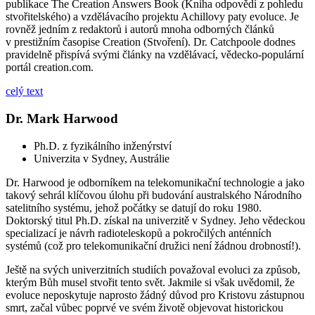
publikace The Creation Answers Book (Kniha odpovědí z pohledu
stvořitelského) a vzdělávacího projektu Achillovy paty evoluce. Je
rovněž jedním z redaktorů i autorů mnoha odborných článků
v prestižním časopise Creation (Stvoření). Dr. Catchpoole dodnes
pravidelně přispívá svými články na vzdělávací, vědecko-populární
portál creation.com.
celý text
Dr. Mark Harwood
Ph.D. z fyzikálního inženýrství
Univerzita v Sydney, Austrálie
Dr. Harwood je odborníkem na telekomunikační technologie a jako
takový sehrál klíčovou úlohu při budování australského Národního
satelitního systému, jehož počátky se datují do roku 1980.
Doktorský titul Ph.D. získal na univerzitě v Sydney. Jeho vědeckou
specializací je návrh radioteleskopů a pokročilých anténních
systémů (což pro telekomunikační družici není žádnou drobností!).
Ještě na svých univerzitních studiích považoval evoluci za způsob,
kterým Bůh musel stvořit tento svět. Jakmile si však uvědomil, že
evoluce neposkytuje naprosto žádný důvod pro Kristovu zástupnou
smrt, začal vůbec poprvé ve svém životě objevovat historickou