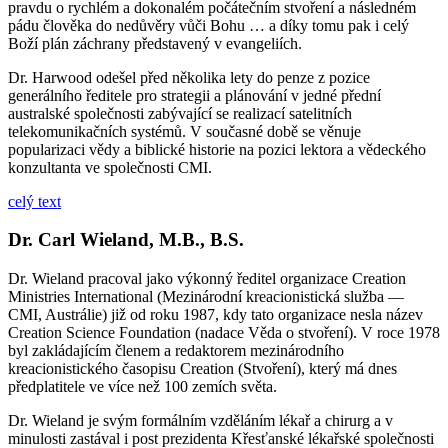
pravdu o rychlém a dokonalém počátečním stvoření a následném
pádu člověka do nedůvěry vůči Bohu … a díky tomu pak i celý
Boží plán záchrany představený v evangeliích.
Dr. Harwood odešel před několika lety do penze z pozice
generálního ředitele pro strategii a plánování v jedné přední
australské společnosti zabývající se realizací satelitních
telekomunikačních systémů. V současné době se věnuje
popularizaci vědy a biblické historie na pozici lektora a vědeckého
konzultanta ve společnosti CMI.
celý text
Dr. Carl Wieland, M.B., B.S.
Dr. Wieland pracoval jako výkonný ředitel organizace Creation
Ministries International (Mezinárodní kreacionistická služba —
CMI, Austrálie) již od roku 1987, kdy tato organizace nesla název
Creation Science Foundation (nadace Věda o stvoření). V roce 1978
byl zakládajícím členem a redaktorem mezinárodního
kreacionistického časopisu Creation (Stvoření), který má dnes
předplatitele ve více než 100 zemích světa.
Dr. Wieland je svým formálním vzděláním lékař a chirurg a v
minulosti zastával i post prezidenta Křesťanské lékařské společnosti