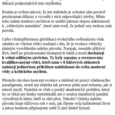
důkazů podporujících tuto myšlenku.
Realita je ovšem taková, že jen málokdo je ochoten sám poctivě
prozkoumat důkazy a vyvodit z nich odpovídající závěry. Místo
toho máme tendenci nechávat se unášet jakousi slepou náklonností
k „vědeckým autoritám“, které nám tvrdí, že jedině ony mohou znát
pravdu.
I přes všudypřítomnou glorifikaci evolučního světonázoru však
zdaleka ne všichni vědci souhlasí s tím, že je evoluce vědecky
platným vysvětlením našeho původu. Naopak, neustále přibývá
těch, kteří po prozkoumání dostupných faktů a teorií
docházejí
k velmi odlišným závěrům. Ty byly sepsány a recenzovány
kvalifikovanými vědci, kteří nám v 8 klíčových oblastech
nabízejí jedinečnou příležitost nahlédnout do světa moderní
vědy a kritického myšlení.
Přestože má dnes koncept evoluce a miliónů let pozici vládnoucího
paradigmatu, nemá ani zdaleka tak pevnou půdu pod nohama, jak si
mnozí myslí. Nejedná se však o pouhý akademický problém, který
by se týkal jen hrstky intelektuálů ani o souboj slaměných panáků
vytvořených lidmi, kteří se rádi přou. Nikoliv! Otázka našeho
původu hraje klíčovou roli v tom, jak žijeme svůj každodenní život
a jakou hodnotu připisujeme sobě či jiné lidské bytosti.