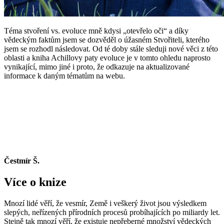
Téma stvoření vs. evoluce mně kdysi „otevřelo oči“ a díky
vědeckým faktům jsem se dozvěděl o úžasném Stvořiteli, kterého
jsem se rozhodl následovat. Od té doby stále sleduji nové věci z této
oblasti a kniha Achillovy paty evoluce je v tomto ohledu naprosto
vynikající, mimo jiné i proto, že odkazuje na aktualizované
informace k daným tématům na webu.
Čestmír Š.
Více o knize
Mnozí lidé věří, že vesmír, Země i veškerý život jsou výsledkem
slepých, neřízených přírodních procesů probíhajících po miliardy let.
Stejně tak mnozí věří, že existuje nepřeberné množství vědeckých