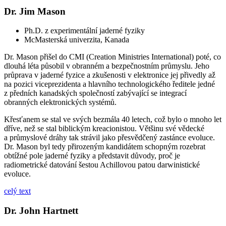
Dr. Jim Mason
Ph.D. z experimentální jaderné fyziky
McMasterská univerzita, Kanada
Dr. Mason přišel do CMI (Creation Ministries International) poté, co
dlouhá léta působil v obranném a bezpečnostním průmyslu. Jeho
průprava v jaderné fyzice a zkušenosti v elektronice jej přivedly až
na pozici viceprezidenta a hlavního technologického ředitele jedné
z předních kanadských společností zabývající se integrací
obranných elektronických systémů.
Křesťanem se stal ve svých bezmála 40 letech, což bylo o mnoho let
dříve, než se stal biblickým kreacionistou. Většinu své vědecké
a průmyslové dráhy tak strávil jako přesvědčený zastánce evoluce.
Dr. Mason byl tedy přirozeným kandidátem schopným rozebrat
obtížné pole jaderné fyziky a představit důvody, proč je
radiometrické datování šestou Achillovou patou darwinistické
evoluce.
celý text
Dr. John Hartnett