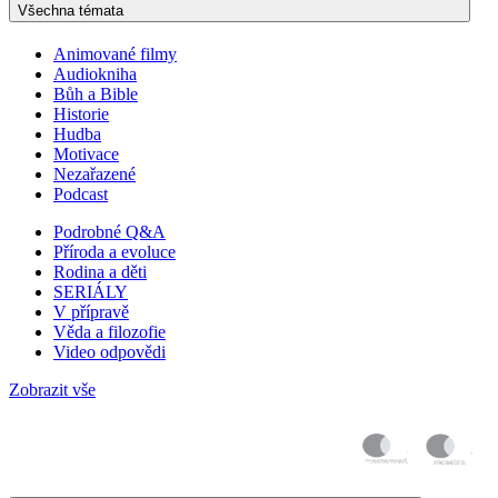
Všechna témata
Animované filmy
Audiokniha
Bůh a Bible
Historie
Hudba
Motivace
Nezařazené
Podcast
Podrobné Q&A
Příroda a evoluce
Rodina a děti
SERIÁLY
V přípravě
Věda a filozofie
Video odpovědi
Zobrazit vše