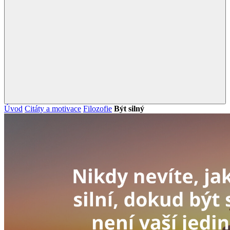
Úvod
Citáty a motivace
Filozofie
Být silný