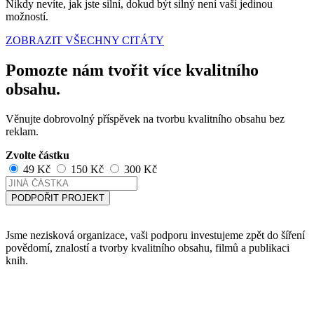
Nikdy nevíte, jak jste silní, dokud být silný není vaší jedinou
možností.
ZOBRAZIT VŠECHNY CITÁTY
Pomozte nám tvořit více kvalitního
obsahu.
Věnujte dobrovolný příspěvek na tvorbu kvalitního obsahu bez
reklam.
Zvolte částku
49 Kč
150 Kč
300 Kč
PODPOŘIT PROJEKT
Jsme nezisková organizace, vaši podporu investujeme zpět do šíření
povědomí, znalostí a tvorby kvalitního obsahu, filmů a publikaci
knih.