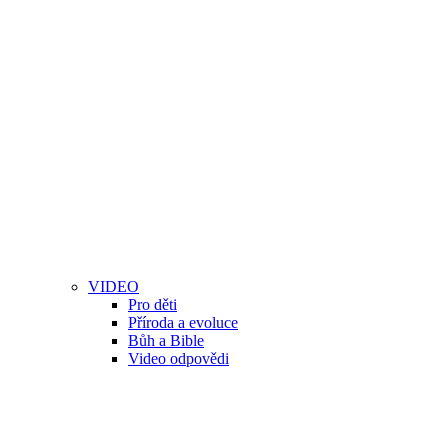
VIDEO
Pro děti
Příroda a evoluce
Bůh a Bible
Video odpovědi