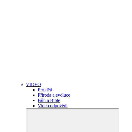
VIDEO
Pro děti
Příroda a evoluce
Bůh a Bible
Video odpovědi