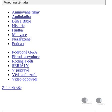
Všechna témata
Animované filmy
Audiokniha
Bůh a Bible
Historie
Hudba
Motivace
Nezařazené
Podcast
Podrobné Q&A
Příroda a evoluce
Rodina a děti
SERIÁLY
V přípravě
Věda a filozofie
Video odpovědi
Zobrazit vše