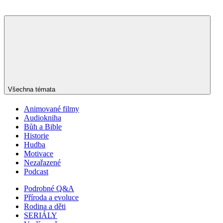
Všechna témata
Animované filmy
Audiokniha
Bůh a Bible
Historie
Hudba
Motivace
Nezařazené
Podcast
Podrobné Q&A
Příroda a evoluce
Rodina a děti
SERIÁLY