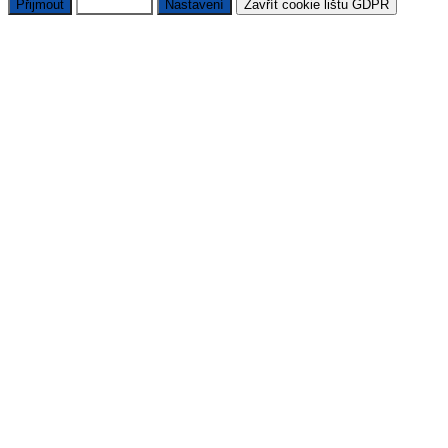
Přijmout
Odmítnout
Nastavení
Zavřít cookie lištu GDPR