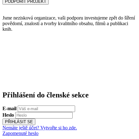
PODPOŘIT PROJEKT
Jsme nezisková organizace, vaši podporu investujeme zpět do šíření
povědomí, znalostí a tvorby kvalitního obsahu, filmů a publikaci
knih.
Přihlášení do členské sekce
E-mail
Heslo
PŘIHLÁSIT SE
Nemáte ještě účet? Vytvořte si ho zde.
Zapomenuté heslo