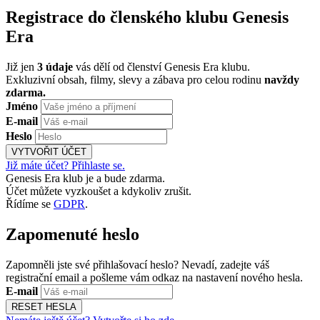
Registrace do členského klubu Genesis
Era
Již jen
3 údaje
vás dělí od členství Genesis Era klubu.
Exkluzivní obsah, filmy, slevy a zábava pro celou rodinu
navždy
zdarma.
Jméno
E-mail
Heslo
VYTVOŘIT ÚČET
Již máte účet? Přihlaste se.
Genesis Era klub je a bude zdarma.
Účet můžete vyzkoušet a kdykoliv zrušit.
Řídíme se
GDPR
.
Zapomenuté heslo
Zapomněli jste své přihlašovací heslo? Nevadí, zadejte váš
registrační email a pošleme vám odkaz na nastavení nového hesla.
E-mail
RESET HESLA