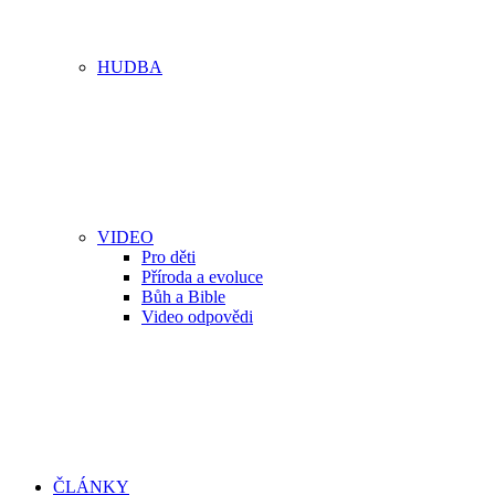
HUDBA
VIDEO
Pro děti
Příroda a evoluce
Bůh a Bible
Video odpovědi
ČLÁNKY