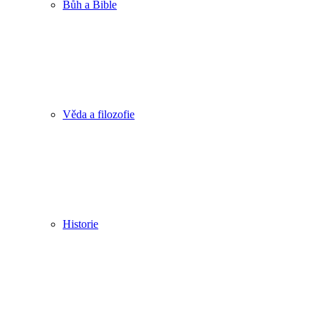
Bůh a Bible
Věda a filozofie
Historie