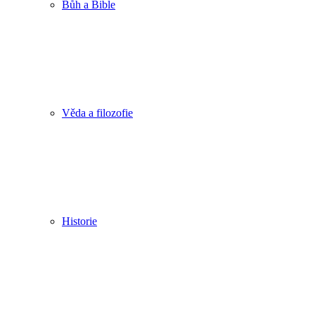
Bůh a Bible
Věda a filozofie
Historie