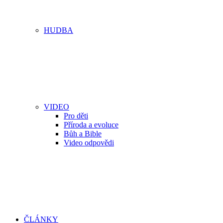
HUDBA
VIDEO
Pro děti
Příroda a evoluce
Bůh a Bible
Video odpovědi
ČLÁNKY