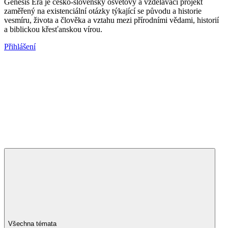
Genesis Era je česko-slovenský osvětový a vzdělávací projekt
zaměřený na existenciální otázky týkající se původu a historie
vesmíru, života a člověka a vztahu mezi přírodními vědami, historií
a biblickou křesťanskou vírou.
Přihlášení
Všechna témata