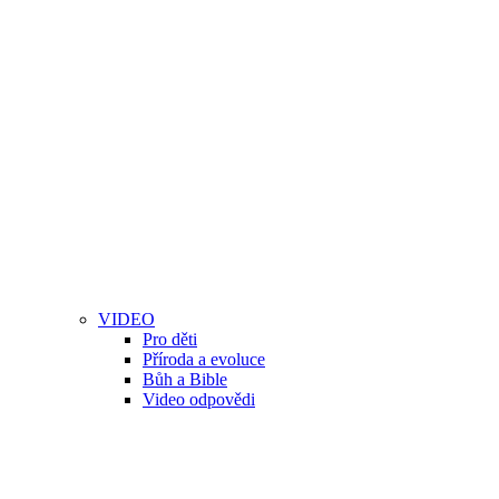
VIDEO
Pro děti
Příroda a evoluce
Bůh a Bible
Video odpovědi