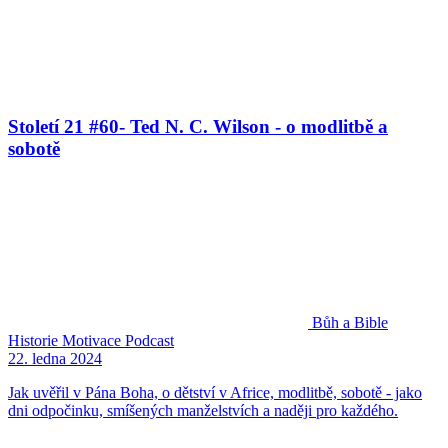
Století 21 #60- Ted N. C. Wilson - o modlitbě a
sobotě
Bůh a Bible
Historie
Motivace
Podcast
22. ledna 2024
Jak uvěřil v Pána Boha, o dětství v Africe, modlitbě, sobotě - jako
dni odpočinku, smíšených manželstvích a naději pro každého.