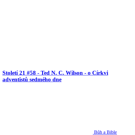
Století 21 #58 - Ted N. C. Wilson - o Církvi
adventistů sedmého dne
Bůh a Bible