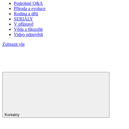
Podrobné Q&A
Příroda a evoluce
Rodina a děti
SERIÁLY
V přípravě
Věda a filozofie
Video odpovědi
Zobrazit vše
Kontakty