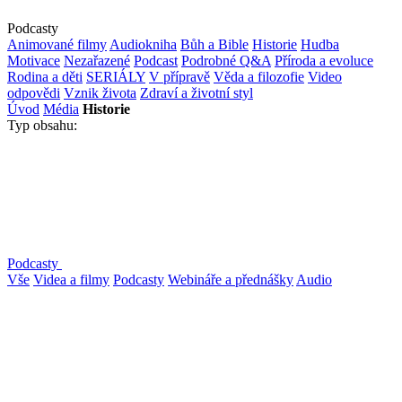
Podcasty
Animované filmy
Audiokniha
Bůh a Bible
Historie
Hudba
Motivace
Nezařazené
Podcast
Podrobné Q&A
Příroda a evoluce
Rodina a děti
SERIÁLY
V přípravě
Věda a filozofie
Video
odpovědi
Vznik života
Zdraví a životní styl
Úvod
Média
Historie
Typ obsahu:
Podcasty
Vše
Videa a filmy
Podcasty
Webináře a přednášky
Audio