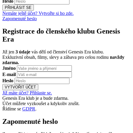
Heslo
PŘIHLÁSIT SE
Nemáte ještě účet? Vytvořte si ho zde.
Zapomenuté heslo
Registrace do členského klubu Genesis
Era
Již jen
3 údaje
vás dělí od členství Genesis Era klubu.
Exkluzivní obsah, filmy, slevy a zábava pro celou rodinu
navždy
zdarma.
Jméno
E-mail
Heslo
VYTVOŘIT ÚČET
Již máte účet? Přihlaste se.
Genesis Era klub je a bude zdarma.
Účet můžete vyzkoušet a kdykoliv zrušit.
Řídíme se
GDPR
.
Zapomenuté heslo