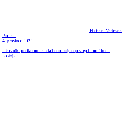
Historie
Motivace
Podcast
4. prosince 2022
Účastník protikomunistického odboje o pevných morálních
postojích.