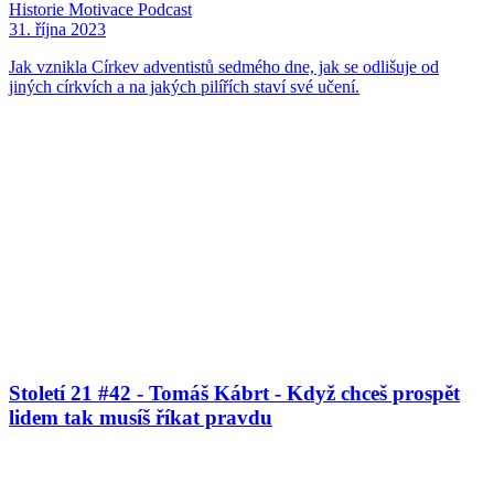
Historie
Motivace
Podcast
31. října 2023
Jak vznikla Církev adventistů sedmého dne, jak se odlišuje od
jiných církvích a na jakých pilířích staví své učení.
Století 21 #42 - Tomáš Kábrt - Když chceš prospět
lidem tak musíš říkat pravdu