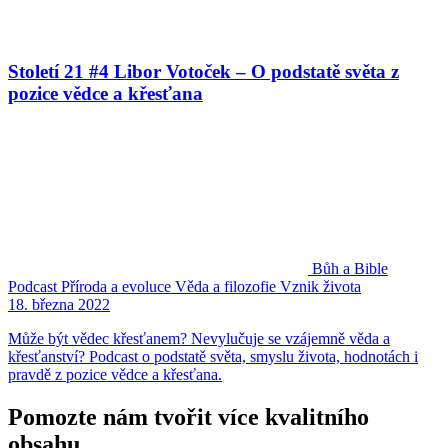
Století 21 #4 Libor Votoček – O podstatě světa z
pozice vědce a křesťana
Bůh a Bible
Podcast
Příroda a evoluce
Věda a filozofie
Vznik života
18. března 2022
Může být vědec křesťanem? Nevylučuje se vzájemně věda a
křesťanství? Podcast o podstatě světa, smyslu života, hodnotách i
pravdě z pozice vědce a křesťana.
Pomozte nám tvořit více kvalitního
obsahu.