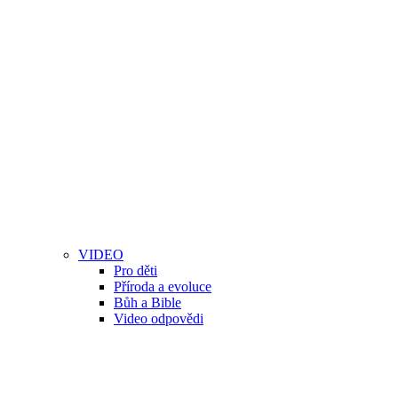
VIDEO
Pro děti
Příroda a evoluce
Bůh a Bible
Video odpovědi