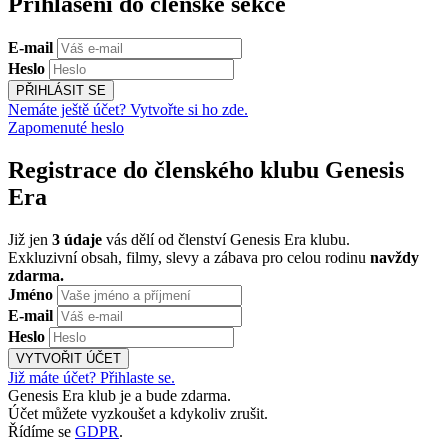
Přihlášení do členské sekce
E-mail
Heslo
PŘIHLÁSIT SE
Nemáte ještě účet? Vytvořte si ho zde.
Zapomenuté heslo
Registrace do členského klubu Genesis
Era
Již jen
3 údaje
vás dělí od členství Genesis Era klubu.
Exkluzivní obsah, filmy, slevy a zábava pro celou rodinu
navždy
zdarma.
Jméno
E-mail
Heslo
VYTVOŘIT ÚČET
Již máte účet? Přihlaste se.
Genesis Era klub je a bude zdarma.
Účet můžete vyzkoušet a kdykoliv zrušit.
Řídíme se
GDPR
.