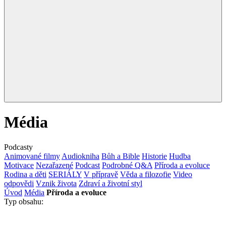
Média
Podcasty
Animované filmy
Audiokniha
Bůh a Bible
Historie
Hudba
Motivace
Nezařazené
Podcast
Podrobné Q&A
Příroda a evoluce
Rodina a děti
SERIÁLY
V přípravě
Věda a filozofie
Video
odpovědi
Vznik života
Zdraví a životní styl
Úvod
Média
Příroda a evoluce
Typ obsahu: