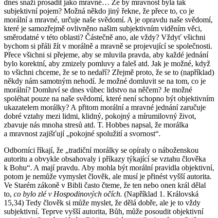
dnes snaží prosadit jako mravné… Že by mravnost byla tak
subjektivní pojem? Možná někdo jiný řekne, že přece to, co je
morální a mravné, určuje naše svědomí. A je opravdu naše svědomí,
které je samozřejmě ovlivněno našim subjektivním viděním věci,
směrodatné v této oblasti? Částečně ano, ale vždy? Vždyť všichni
bychom si přáli žít v morálně a mravně se projevující se společnosti.
Přece všichni si přejeme, aby se mluvila pravda, aby každé jednání
bylo korektní, aby zmizely pomluvy a faleš atd. Jak je možné, když
to všichni chceme, že se to nedaří? Zřejmě proto, že se to (například)
někdy nám samotným nehodí. Je možné domluvit se na tom, co je
morální? Domluví se dnes vůbec lidstvo na něčem? Je možné
spoléhat pouze na naše svědomí, které není schopno být objektivním
ukazatelem morálky? A přitom morální a mravné jednání zaručuje
dobré vztahy mezi lidmi, klidný, pokojný a mírumilovný život,
zbavuje nás mnoha stresů atd. T. Hobbes napsal, že morálka
a mravnost zajišťují „pokojné spolužití a svornost“.
Odborníci říkají, že „tradiční morálky se opíraly o náboženskou
autoritu a obvykle obsahovaly i příkazy týkající se vztahu člověka
k Bohu“. A mají pravdu. Aby mohla být morální pravidla objektivní,
potom je nemůže vymyslet člověk, ale musí je přinést vyšší autorita.
Ve Starém zákoně v Bibli často čteme, že ten nebo onen král dělal
to,
co bylo zlé v Hospodinových očích.
(Například 1. Královská
15,34) Tedy člověk si může myslet, že dělá dobře, ale je to vždy
subjektivní. Teprve vyšší autorita, Bůh, může posoudit objektivní