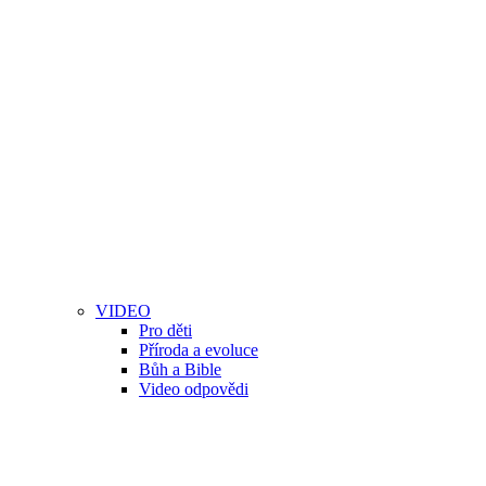
VIDEO
Pro děti
Příroda a evoluce
Bůh a Bible
Video odpovědi