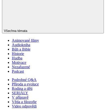
Všechna témata
Animované filmy
Audiokniha
Bůh a Bible
Historie
Hudba
Motivace
Nezařazené
Podcast
Podrobné Q&A
Příroda a evoluce
Rodina a děti
SERIÁLY
V přípravě
Věda a filozofie
Video odpovědi