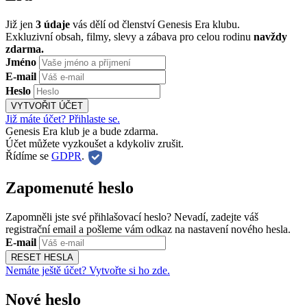
Již jen
3 údaje
vás dělí od členství Genesis Era klubu.
Exkluzivní obsah, filmy, slevy a zábava pro celou rodinu
navždy
zdarma.
Jméno
E-mail
Heslo
VYTVOŘIT ÚČET
Již máte účet? Přihlaste se.
Genesis Era klub je a bude zdarma.
Účet můžete vyzkoušet a kdykoliv zrušit.
Řídíme se
GDPR
.
Zapomenuté heslo
Zapomněli jste své přihlašovací heslo? Nevadí, zadejte váš
registrační email a pošleme vám odkaz na nastavení nového hesla.
E-mail
RESET HESLA
Nemáte ještě účet? Vytvořte si ho zde.
Nové heslo