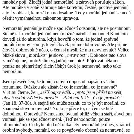
mnohdy pojí. Zloděj jedná nemorálně, a zároveň porušuje zákon.
Ale morálka v sobě zahrnuje také korektní, čestné, poctivé jednání,
a to i v oblasti, kam zákon nedosáhne. Tedy morální jednání se nedá
ošetřit vymahatelnou zákonnou úpravou.
Nemorální jednání je možné společností odsoudit, ale ne postihnout.
Stejně tak morální jednání není možné nařídit. Immanuel Kant toto
dovedl až do absurdna, když hovořil o tom, že jediné správné
morální normy jsou ty, které člověk příjme dobrovolně. Ale příjme
člověk dobrovolně něco, o čem si myslí, že mu nevyhovuje? Velice
blízké slovu
„morálka“
je slovo
„mravnost“
. Dokonce tato slova
zaměňujeme, protože tím vyjadřujeme totéž. Půjčovat někomu
peníze na přemrštěný (lichvářský) úrok je nemravné, nebo také
nemorální.
Jsem přesvědčen, že tomu, co bylo doposud napsáno všichni
rozumíme. Otázkou ale zůstává: co je morální, co je mravné?
V Bibli čteme, že:
„Ježíš odpověděl… proto jsem přišel na svět,
abych vydal svědectví pravdě… Pilát mu řekl: „Co je pravda?“
(Jan 18, 37-38). A stejně tak může zaznít: co to je být morální, co
znamená slovo mravnost? No to je přece to, na čem se lidé
dohodnou. Opravdu? Nemusíme být ani přiliž věkem staří, abychom
vnímali, jak se společnost mění. (Teď nehodnotím, pouze
připomínám). Co bylo před několika lety nemorální je dnes, v rámci
osobní svobody, morální, co se považovalo obecně za nemravné, se