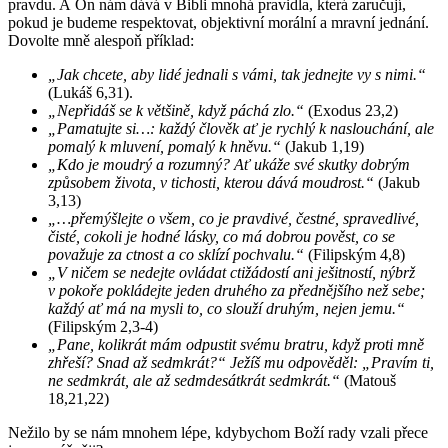
pravdu. A On nám dává v Bibli mnohá pravidla, která zaručují,
pokud je budeme respektovat, objektivní morální a mravní jednání.
Dovolte mně alespoň příklad:
„Jak chcete, aby lidé jednali s vámi, tak jednejte vy s nimi.“
(Lukáš 6,31).
„Nepřidáš se k většině, když páchá zlo.“
(Exodus 23,2)
„Pamatujte si…: každý člověk ať je rychlý k naslouchání, ale
pomalý k mluvení, pomalý k hněvu.“
(Jakub 1,19)
„Kdo je moudrý a rozumný? Ať ukáže své skutky dobrým
způsobem života, v tichosti, kterou dává moudrost.“
(Jakub
3,13)
„…přemýšlejte o všem, co je pravdivé, čestné, spravedlivé,
čisté, cokoli je hodné lásky, co má dobrou pověst, co se
považuje za ctnost a co sklízí pochvalu.“
(Filipským 4,8)
„V ničem se nedejte ovládat ctižádostí ani ješitností, nýbrž
v pokoře pokládejte jeden druhého za přednějšího než sebe;
každý ať má na mysli to, co slouží druhým, nejen jemu.“
(Filipským 2,3-4)
„Pane, kolikrát mám odpustit svému bratru, když proti mně
zhřeší? Snad až sedmkrát?“ Ježíš mu odpověděl: „Pravím ti,
ne sedmkrát, ale až sedmdesátkrát sedmkrát.“
(Matouš
18,21,22)
Nežilo by se nám mnohem lépe, kdybychom Boží rady vzali přece