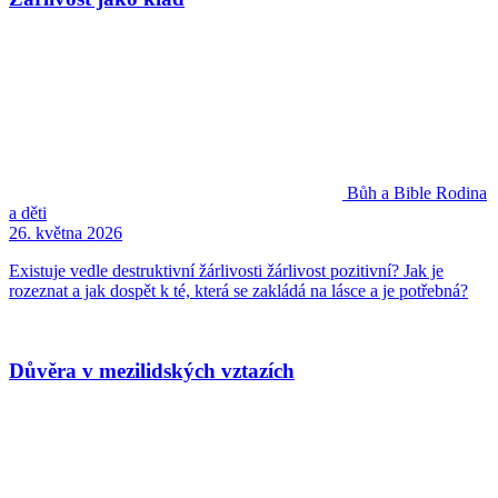
Bůh a Bible
Rodina
a děti
26. května 2026
Existuje vedle destruktivní žárlivosti žárlivost pozitivní? Jak je
rozeznat a jak dospět k té, která se zakládá na lásce a je potřebná?
Důvěra v mezilidských vztazích