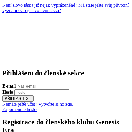
Není slovo láska již nějak vyprázdněné? Má stále ještě svůj původní
význam? Co je a co není láska?
Přihlášení do členské sekce
E-mail
Heslo
PŘIHLÁSIT SE
Nemáte ještě účet? Vytvořte si ho zde.
Zapomenuté heslo
Registrace do členského klubu Genesis
Era