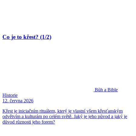
Co je to křest? (1/2)
Bůh a Bible
Historie
12. června 2026
Křest je iniciačním rituálem, který je vlastní všem křesťanským
odvětvím a kulturám po celém světě. Jaký je jeho původ a jaký je
důvod různosti jeho forem?