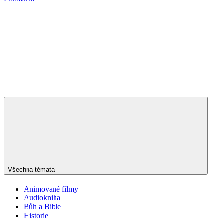
Všechna témata
Animované filmy
Audiokniha
Bůh a Bible
Historie