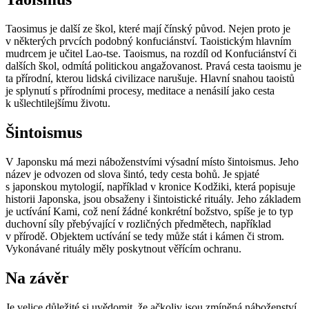
Taosimus je další ze škol, které mají čínský původ. Nejen proto je
v některých prvcích podobný konfuciánství. Taoistickým hlavním
mudrcem je učitel Lao-tse. Taoismus, na rozdíl od Konfuciánství či
dalších škol, odmítá politickou angažovanost. Pravá cesta taoismu je
ta přírodní, kterou lidská civilizace narušuje. Hlavní snahou taoistů
je splynutí s přírodními procesy, meditace a nenásilí jako cesta
k ušlechtilejšímu životu.
Šintoismus
V Japonsku má mezi náboženstvími výsadní místo šintoismus. Jeho
název je odvozen od slova šintó, tedy cesta bohů. Je spjaté
s japonskou mytologií, například v kronice Kodžiki, která popisuje
historii Japonska, jsou obsaženy i šintoistické rituály. Jeho základem
je uctívání Kami, což není žádné konkrétní božstvo, spíše je to typ
duchovní síly přebývající v rozličných předmětech, například
v přírodě. Objektem uctívání se tedy může stát i kámen či strom.
Vykonávané rituály měly poskytnout věřícím ochranu.
Na závěr
Je velice důležité si uvědomit, že ačkoliv jsou zmíněná náboženství