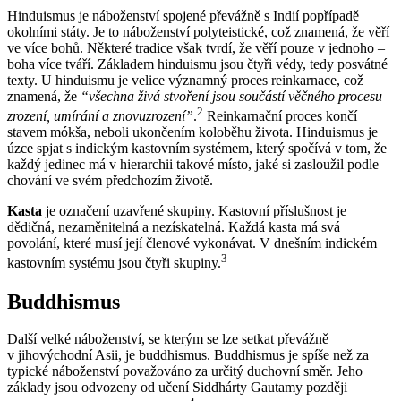
Hinduismus je náboženství spojené převážně s Indií popřípadě
okolními státy. Je to náboženství polyteistické, což znamená, že věří
ve více bohů. Některé tradice však tvrdí, že věří pouze v jednoho –
boha více tváří. Základem hinduismu jsou čtyři védy, tedy posvátné
texty. U hinduismu je velice významný proces reinkarnace, což
znamená, že
“všechna živá stvoření jsou součástí věčného procesu
2
zrození, umírání a znovuzrození”
.
Reinkarnační proces končí
stavem mókša, neboli ukončením koloběhu života. Hinduismus je
úzce spjat s indickým kastovním systémem, který spočívá v tom, že
každý jedinec má v hierarchii takové místo, jaké si zasloužil podle
chování ve svém předchozím životě.
Kasta
je označení uzavřené skupiny. Kastovní příslušnost je
dědičná, nezaměnitelná a nezískatelná. Každá kasta má svá
povolání, které musí její členové vykonávat. V dnešním indickém
3
kastovním systému jsou čtyři skupiny.
Buddhismus
Další velké náboženství, se kterým se lze setkat převážně
v jihovýchodní Asii, je buddhismus. Buddhismus je spíše než za
typické náboženství považováno za určitý duchovní směr. Jeho
základy jsou odvozeny od učení Siddhárty Gautamy později