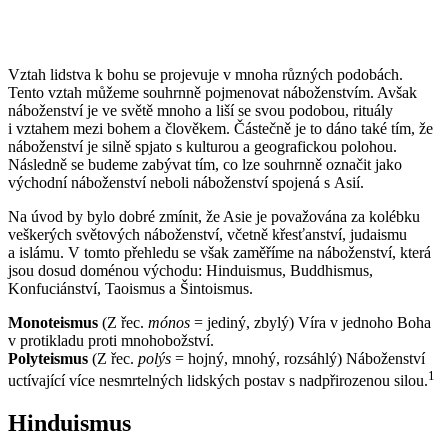
Vztah lidstva k bohu se projevuje v mnoha různých podobách.
Tento vztah můžeme souhrnně pojmenovat náboženstvím. Avšak
náboženství je ve světě mnoho a liší se svou podobou, rituály
i vztahem mezi bohem a člověkem. Částečně je to dáno také tím, že
náboženství je silně spjato s kulturou a geografickou polohou.
Následně se budeme zabývat tím, co lze souhrnně označit jako
východní náboženství neboli náboženství spojená s Asií.
Na úvod by bylo dobré zmínit, že Asie je považována za kolébku
veškerých světových náboženství, včetně křesťanství, judaismu
a islámu. V tomto přehledu se však zaměříme na náboženství, která
jsou dosud doménou východu: Hinduismus, Buddhismus,
Konfuciánství, Taoismus a Šintoismus.
Monoteismus
(Z řec.
mónos
= jediný, zbylý) Víra v jednoho Boha
v protikladu proti mnohobožství.
Polyteismus
(Z řec.
polýs
= hojný, mnohý, rozsáhlý) Náboženství
1
uctívající více nesmrtelných lidských postav s nadpřirozenou silou.
Hinduismus