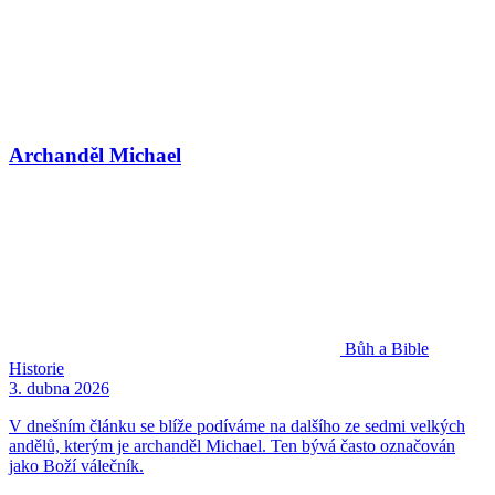
Archanděl Michael
Bůh a Bible
Historie
3. dubna 2026
V dnešním článku se blíže podíváme na dalšího ze sedmi velkých
andělů, kterým je archanděl Michael. Ten bývá často označován
jako Boží válečník.