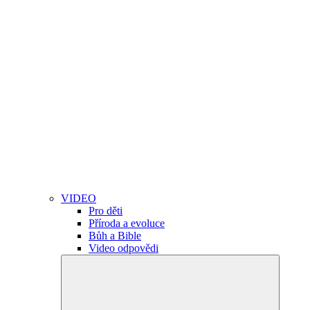
VIDEO
Pro děti
Příroda a evoluce
Bůh a Bible
Video odpovědi