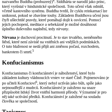
4
nazvaného Buddha (probuzený)
. Siddhárta se narodil jako princ,
který vyrůstal v hinduistické společnosti. Toto učení však odmítl,
včetně kastovního systému. Buddha tvrdil, že cyklu reinkarnací lze
uniknout, pokud se zbavíme touhy. Základem Buddhova učení jsou
čtyři ušlechtilé pravdy, které pomáhají dojít k osvícení. Pomocí
jejich pochopení, meditace a sebekázně je možné dosáhnout
úplného duševního naplnění, tedy
nirvany
.
Nirvana
je duchovní procitnutí. Je to stav trvalého, neměnného
štěstí, které není závislé na vnitřních ani vnějších podmínkách.
O tuto blaženost se nedá přijít ani změnou počasí, rozchodem,
5
bankrotem či smrtí.
Konfucianismus
Konfucianismus či konfuciánství je náboženství, které bylo
základem kultury vládnoucích vrstev ve staré Číně. Pojmenováno je
6
po učiteli Konfuciovi
, který nebyl uctíván jako bůh, spíše jako
nejmoudřejší z mudrců. Konfuciánství je založeno na snaze
přizpůsobit lidský život vnitřní harmonii přírody. Významné je pro
něj také uctívání předků. Konfuciánství je založené na souladu
člověka se společností.
Taoismus