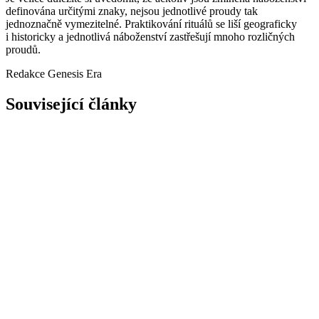
definována určitými znaky, nejsou jednotlivé proudy tak
jednoznačně vymezitelné. Praktikování rituálů se liší geograficky
i historicky a jednotlivá náboženství zastřešují mnoho rozličných
proudů.
Redakce Genesis Era
Související články