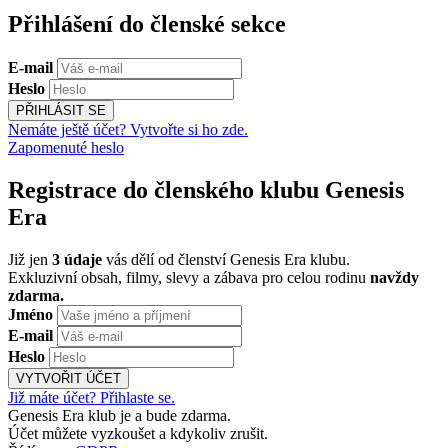
Přihlášení do členské sekce
E-mail
Heslo
PŘIHLÁSIT SE
Nemáte ještě účet? Vytvořte si ho zde.
Zapomenuté heslo
Registrace do členského klubu Genesis
Era
Již jen
3 údaje
vás dělí od členství Genesis Era klubu.
Exkluzivní obsah, filmy, slevy a zábava pro celou rodinu
navždy
zdarma.
Jméno
E-mail
Heslo
VYTVOŘIT ÚČET
Již máte účet? Přihlaste se.
Genesis Era klub je a bude zdarma.
Účet můžete vyzkoušet a kdykoliv zrušit.