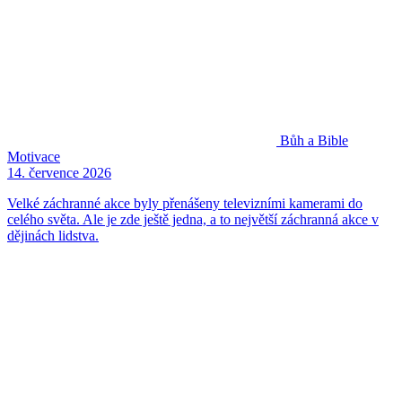
Bůh a Bible
Motivace
14. července 2026
Velké záchranné akce byly přenášeny televizními kamerami do
celého světa. Ale je zde ještě jedna, a to největší záchranná akce v
dějinách lidstva.