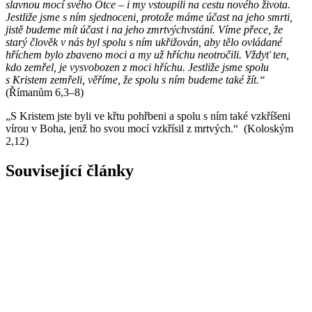
slavnou mocí svého Otce – i my vstoupili na cestu nového života.
Jestliže jsme s ním sjednoceni, protože máme účast na jeho smrti,
jistě budeme mít účast i na jeho zmrtvýchvstání. Víme přece, že
starý člověk v nás byl spolu s ním ukřižován, aby tělo ovládané
hříchem bylo zbaveno moci a my už hříchu neotročili. Vždyť ten,
kdo zemřel, je vysvobozen z moci hříchu. Jestliže jsme spolu
s Kristem zemřeli, věříme, že spolu s ním budeme také žít.“
(Římanům 6,3–8)
„S Kristem jste byli ve křtu pohřbeni a spolu s ním také vzkříšeni
vírou v Boha, jenž ho svou mocí vzkřísil z mrtvých.“ (Koloským
2,12)
Související články