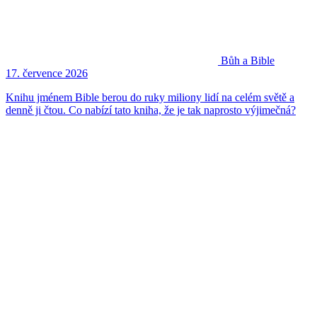
Bůh a Bible
17. července 2026
Knihu jménem Bible berou do ruky miliony lidí na celém světě a
denně ji čtou. Co nabízí tato kniha, že je tak naprosto výjimečná?