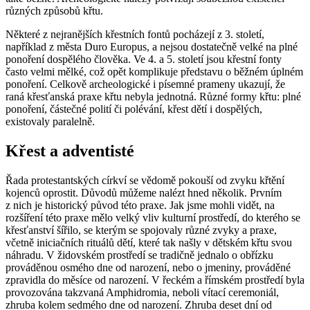
různých způsobů křtu.
Některé z nejranějších křestních fontů pocházejí z 3. století,
například z města Duro Europus, a nejsou dostatečně velké na plné
ponoření dospělého člověka. Ve 4. a 5. století jsou křestní fonty
často velmi mělké, což opět komplikuje představu o běžném úplném
ponoření. Celkově archeologické i písemné prameny ukazují, že
raná křesťanská praxe křtu nebyla jednotná. Různé formy křtu: plné
ponoření, částečné polití či polévání, křest dětí i dospělých,
existovaly paralelně.
Křest a adventisté
Řada protestantských církví se vědomě pokouší od zvyku křtění
kojenců oprostit. Důvodů můžeme nalézt hned několik. Prvním
z nich je historický původ této praxe. Jak jsme mohli vidět, na
rozšíření této praxe mělo velký vliv kulturní prostředí, do kterého se
křesťanství šířilo, se kterým se spojovaly různé zvyky a praxe,
včetně iniciačních rituálů dětí, které tak našly v dětském křtu svou
náhradu. V židovském prostředí se tradičně jednalo o obřízku
prováděnou osmého dne od narození, nebo o jmeniny, prováděné
zpravidla do měsíce od narození. V řeckém a římském prostředí byla
provozována takzvaná Amphidromia, neboli vítací ceremoniál,
zhruba kolem sedmého dne od narození. Zhruba deset dní od