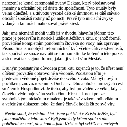
narození se konal ceremoniál zvaný Dekatē, který představoval
jmeniny a oficiální přijetí dítěte do společnosti. Tyto rituály byly
velmi důležité, a z důvodu vysoké dětské úmrtnosti se dítě stávalo
oficiální součástí rodiny až po nich. Právě tyto iniciační zvyky
v daných kulturách nahrazoval právě křest.
Jak jsme nicméně mohli vidět již v úvodu, hlavním jádrem této
praxe je především historická událost Ježíšova křtu, o jehož formě,
prováděné kompletním ponořením člověka do vody, nás zpravuje
Písmo. Snaha mnohých reformních církví, včetně církve adventistů,
tak spočívá ve snaze navrátit se formou křtu ke kořenům této praxe,
a sledovat tak stejnou formu, jakou ji vtiskl sám Mesiáš.
Druhým podstatným důvodem proti křtu kojenců je to, že křest není
dítětem prováděn dobrovolně a vědomě. Podstatou křtu je
především vědomé přijetí Ježíše do svého života. Má být novým
počátkem, znovuzrozením z Ducha svatého a obrácením svých cest
směrem k Hospodinovi. Je třeba, aby byl prováděn ve věku, kdy si
člověk uvědomuje váhu svého činu. Křest tak není pouze
symbolickým iniciačním rituálem, je také závazkem, odhodláním
a veřejným důkazem toho, že daný člověk hodlá žít ze své víry.
„Nevíte snad, že všichni, kteří jsme pokřtěni v Krista Ježíše, byli
jsme pokřtěni v jeho smrt? Byli jsme tedy křtem spolu s ním
pohřbeni ve smrt, abychom – jako Kristus byl vzkříšen z mrtvých