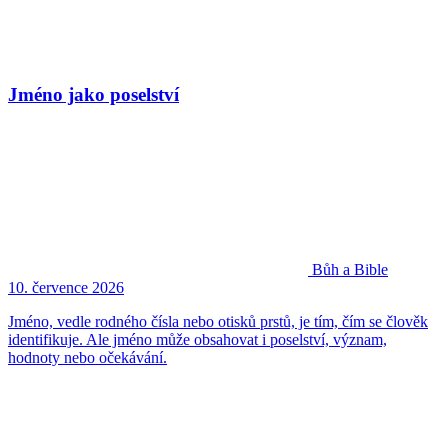
Jméno jako poselství
Bůh a Bible
10. července 2026
Jméno, vedle rodného čísla nebo otisků prstů, je tím, čím se člověk
identifikuje. Ale jméno může obsahovat i poselství, význam,
hodnoty nebo očekávání.