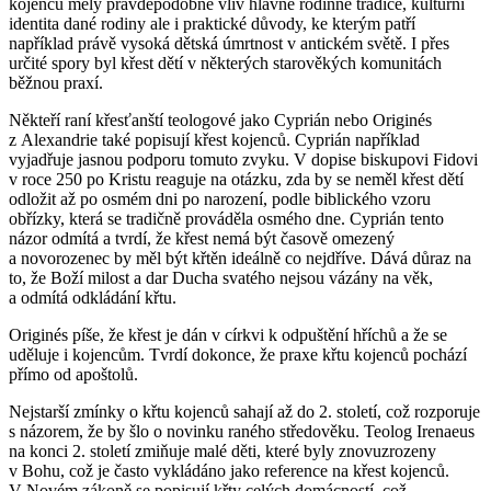
kojenců měly pravděpodobně vliv hlavně rodinné tradice, kulturní
identita dané rodiny ale i praktické důvody, ke kterým patří
například právě vysoká dětská úmrtnost v antickém světě. I přes
určité spory byl křest dětí v některých starověkých komunitách
běžnou praxí.
Někteří raní křesťanští teologové jako Cyprián nebo Originés
z Alexandrie také popisují křest kojenců. Cyprián například
vyjadřuje jasnou podporu tomuto zvyku. V dopise biskupovi Fidovi
v roce 250 po Kristu reaguje na otázku, zda by se neměl křest dětí
odložit až po osmém dni po narození, podle biblického vzoru
obřízky, která se tradičně prováděla osmého dne. Cyprián tento
názor odmítá a tvrdí, že křest nemá být časově omezený
a novorozenec by měl být křtěn ideálně co nejdříve. Dává důraz na
to, že Boží milost a dar Ducha svatého nejsou vázány na věk,
a odmítá odkládání křtu.
Originés píše, že křest je dán v církvi k odpuštění hříchů a že se
uděluje i kojencům. Tvrdí dokonce, že praxe křtu kojenců pochází
přímo od apoštolů.
Nejstarší zmínky o křtu kojenců sahají až do 2. století, což rozporuje
s názorem, že by šlo o novinku raného středověku. Teolog Irenaeus
na konci 2. století zmiňuje malé děti, které byly znovuzrozeny
v Bohu, což je často vykládáno jako reference na křest kojenců.
V Novém zákoně se popisují křty celých domácností, což