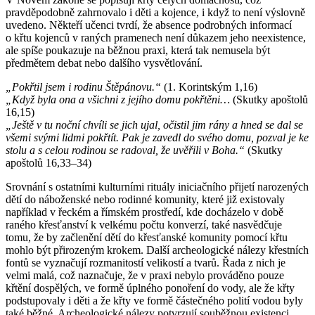
pravděpodobně zahrnovalo i děti a kojence, i když to není výslovně
uvedeno. Někteří učenci tvrdí, že absence podrobných informací
o křtu kojenců v raných pramenech není důkazem jeho neexistence,
ale spíše poukazuje na běžnou praxi, která tak nemusela být
předmětem debat nebo dalšího vysvětlování.
„Pokřtil jsem i rodinu Štěpánovu.“
(1. Korintským 1,16)
„Když byla ona a všichni z jejího domu pokřtěni…
(Skutky apoštolů
16,15)
„Ještě v tu noční chvíli se jich ujal, očistil jim rány a hned se dal se
všemi svými lidmi pokřtít. Pak je zavedl do svého domu, pozval je ke
stolu a s celou rodinou se radoval, že uvěřili v Boha.“
(Skutky
apoštolů 16,33–34)
Srovnání s ostatními kulturními rituály iniciačního přijetí narozených
dětí do náboženské nebo rodinné komunity, které již existovaly
například v řeckém a římském prostředí, kde docházelo v době
raného křesťanství k velkému počtu konverzí, také nasvědčuje
tomu, že by začlenění dětí do křesťanské komunity pomocí křtu
mohlo být přirozeným krokem. Další archeologické nálezy křestních
fontů se vyznačují rozmanitostí velikostí a tvarů. Řada z nich je
velmi malá, což naznačuje, že v praxi nebylo prováděno pouze
křtění dospělých, ve formě úplného ponoření do vody, ale že křty
podstupovaly i děti a že křty ve formě částečného polití vodou byly
také běžné. Archeologické nálezy potvrzují souběžnou existenci