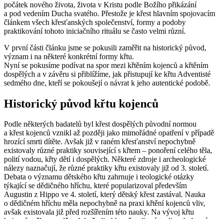
počátek nového života, života v Kristu podle Božího přikázání
a pod vedením Ducha svatého. Přestože je křest hlavním spojovacím
článkem všech křesťanských společenství, formy a podoby
praktikování tohoto iniciačního rituálu se často velmi různí.
V první části článku jsme se pokusili zaměřit na historický původ,
význam i na některé konkrétní formy křtu.
Nyní se pokusíme podívat na spor mezi křtěním kojenců a křtěním
dospělých a v závěru si přiblížíme, jak přistupují ke křtu Adventisté
sedmého dne, kteří se pokoušejí o návrat k jeho autentické podobě.
Historický původ křtu kojenců
Podle některých badatelů byl křest dospělých původní normou
a křest kojenců vznikl až později jako mimořádné opatření v případě
hrozící smrti dítěte. Avšak již v raném křesťanství nepochybně
existovaly různé praktiky související s křtem – ponoření celého těla,
polití vodou, křty dětí i dospělých. Některé zdroje i archeologické
nálezy naznačují, že různé praktiky křtu existovaly již od 3. století.
Debata o významu dětského křtu zahrnuje i teologické otázky
týkající se dědičného hříchu, které popularizoval především
Augustin z Hippo ve 4. století, který dětský křest zastával. Nauka
o dědičném hříchu měla nepochybně na praxi křtění kojenců vliv,
avšak existovala již před rozšířením této nauky. Na vývoj křtu