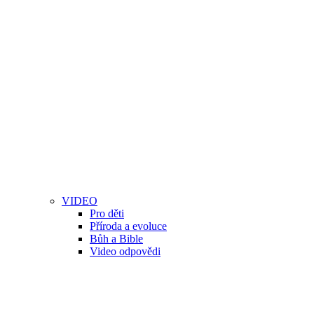
VIDEO
Pro děti
Příroda a evoluce
Bůh a Bible
Video odpovědi