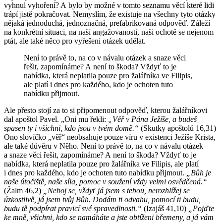
vyhnul vyhoření? A bylo by možné v tomto seznamu věcí které lidi
trápí jistě pokračovat. Nemyslím, že existuje na všechny tyto otázky
nějaká jednoduchá, jednoznačná, prefabrikovaná odpověď. Záleží
na konkrétní situaci, na naší angažovanosti, naší ochotě se nejenom
ptát, ale také něco pro vyřešení otázek udělat.
Není to právě to, na co v návalu otázek a snaze věci
řešit, zapomínáme? A není to škoda? Vždyť to je
nabídka, která neplatila pouze pro žalářníka ve Filipis,
ale platí i dnes pro každého, kdo je ochoten tuto
nabídku přijmout.
Ale přesto stojí za to si připomenout odpověď, kterou žalářníkovi
dal apoštol Pavel. „Oni mu řekli:
„Věř v Pána Ježíše, a budeš
spasen ty i všichni, kdo jsou v tvém domě.“
(Skutky apoštolů 16,31)
Ono slovíčko „věř“ neobsahuje pouze víru v existenci Ježíše Krista,
ale také důvěru v Něho. Není to právě to, na co v návalu otázek
a snaze věci řešit, zapomínáme? A není to škoda? Vždyť to je
nabídka, která neplatila pouze pro žalářníka ve Filipis, ale platí
i dnes pro každého, kdo je ochoten tuto nabídku přijmout.
„Bůh je
naše útočiště, naše síla, pomoc v soužení vždy velmi osvědčená.“
(Žalm 46,2)
„Neboj se, vždyť já jsem s tebou, nerozhlížej se
úzkostlivě, já jsem tvůj Bůh. Dodám ti odvahu, pomocí ti budu,
budu tě podpírat pravicí své spravedlnosti.“
(Izajáš 41,10)
„Pojďte
ke mně, všichni, kdo se namáháte a jste obtíženi břemeny, a já vám