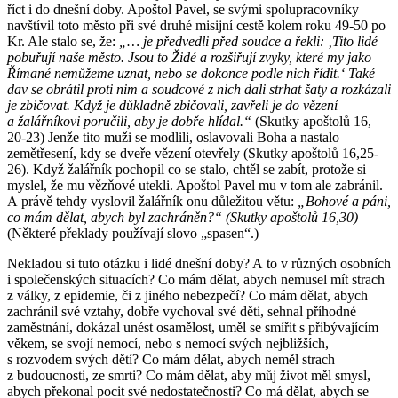
říct i do dnešní doby. Apoštol Pavel, se svými spolupracovníky
navštívil toto město při své druhé misijní cestě kolem roku 49-50 po
Kr. Ale stalo se, že:
„… je předvedli před soudce a řekli: ‚Tito lidé
pobuřují naše město. Jsou to Židé a rozšiřují zvyky, které my jako
Římané nemůžeme uznat, nebo se dokonce podle nich řídit.‘ Také
dav se obrátil proti nim a soudcové z nich dali strhat šaty a rozkázali
je zbičovat. Když je důkladně zbičovali, zavřeli je do vězení
a žalářníkovi poručili, aby je dobře hlídal.“
(Skutky apoštolů 16,
20-23) Jenže tito muži se modlili, oslavovali Boha a nastalo
zemětřesení, kdy se dveře vězení otevřely (Skutky apoštolů 16,25-
26). Když žalářník pochopil co se stalo, chtěl se zabít, protože si
myslel, že mu vězňové utekli. Apoštol Pavel mu v tom ale zabránil.
A právě tehdy vyslovil žalářník onu důležitou větu:
„Bohové a páni,
co mám dělat, abych byl zachráněn?“ (Skutky apoštolů 16,30)
(Některé překlady používají slovo „spasen“.)
Nekladou si tuto otázku i lidé dnešní doby? A to v různých osobních
i společenských situacích? Co mám dělat, abych nemusel mít strach
z války, z epidemie, či z jiného nebezpečí? Co mám dělat, abych
zachránil své vztahy, dobře vychoval své děti, sehnal příhodné
zaměstnání, dokázal unést osamělost, uměl se smířit s přibývajícím
věkem, se svojí nemocí, nebo s nemocí svých nejbližších,
s rozvodem svých dětí? Co mám dělat, abych neměl strach
z budoucnosti, ze smrti? Co mám dělat, aby můj život měl smysl,
abych překonal pocit své nedostatečnosti? Co má dělat, abych se