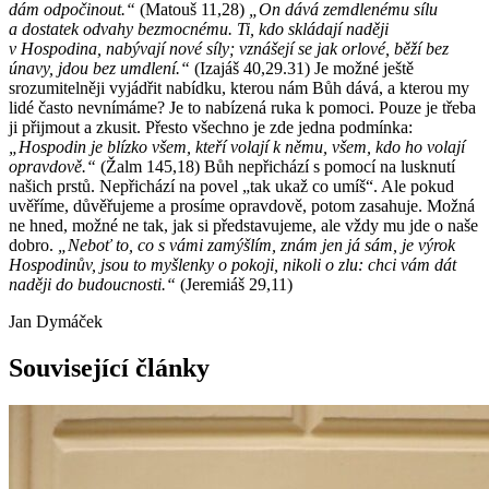
dám odpočinout.“
(Matouš 11,28)
„On dává zemdlenému sílu
a dostatek odvahy bezmocnému. Ti, kdo skládají naději
v Hospodina, nabývají nové síly; vznášejí se jak orlové, běží bez
únavy, jdou bez umdlení.“
(Izajáš 40,29.31) Je možné ještě
srozumitelněji vyjádřit nabídku, kterou nám Bůh dává, a kterou my
lidé často nevnímáme? Je to nabízená ruka k pomoci. Pouze je třeba
ji přijmout a zkusit. Přesto všechno je zde jedna podmínka:
„Hospodin je blízko všem, kteří volají k němu, všem, kdo ho volají
opravdově.“
(Žalm 145,18) Bůh nepřichází s pomocí na lusknutí
našich prstů. Nepřichází na povel „tak ukaž co umíš“. Ale pokud
uvěříme, důvěřujeme a prosíme opravdově, potom zasahuje. Možná
ne hned, možné ne tak, jak si představujeme, ale vždy mu jde o naše
dobro.
„Neboť to, co s vámi zamýšlím, znám jen já sám, je výrok
Hospodinův, jsou to myšlenky o pokoji, nikoli o zlu: chci vám dát
naději do budoucnosti.“
(Jeremiáš 29,11)
Jan Dymáček
Související články