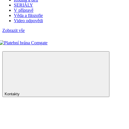
SERIÁLY
V přípravě
Věda a filozofie
Video odpovědi
Zobrazit vše
Kontakty