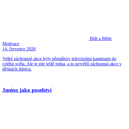
Bůh a Bible
Motivace
14. července 2026
Velké záchranné akce byly přenášeny televizními kamerami do
celého světa. Ale je zde ještě jedna, a to největší záchranná akce v
dějinách lidstva.
Jméno jako poselství