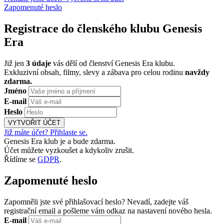
Zapomenuté heslo
Registrace do členského klubu Genesis
Era
Již jen
3 údaje
vás dělí od členství Genesis Era klubu.
Exkluzivní obsah, filmy, slevy a zábava pro celou rodinu
navždy
zdarma.
Jméno
E-mail
Heslo
VYTVOŘIT ÚČET
Již máte účet? Přihlaste se.
Genesis Era klub je a bude zdarma.
Účet můžete vyzkoušet a kdykoliv zrušit.
Řídíme se
GDPR
.
Zapomenuté heslo
Zapomněli jste své přihlašovací heslo? Nevadí, zadejte váš
registrační email a pošleme vám odkaz na nastavení nového hesla.
E-mail