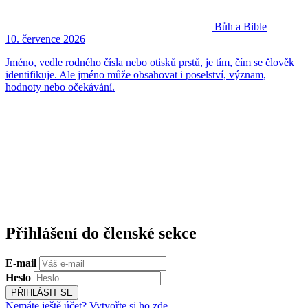
Bůh a Bible
10. července 2026
Jméno, vedle rodného čísla nebo otisků prstů, je tím, čím se člověk
identifikuje. Ale jméno může obsahovat i poselství, význam,
hodnoty nebo očekávání.
Přihlášení do členské sekce
E-mail
Heslo
PŘIHLÁSIT SE
Nemáte ještě účet? Vytvořte si ho zde.