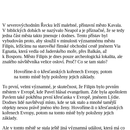
V severovýchodním Řecku leží malebné, přístavní město Kavala.
V biblických dobách se nazývalo Neapol a je příznačné, že se tedy
jedna část města takto jmenuje i dodnes. Tento přístav byl
vybudován proto, aby sloužil v minulosti významnému městu
Filipis, ležícímu na starověké římské obchodní cestě jménem Via
Egnatia, která vedla od Jaderského moře, přes Balkán, až
k Bosporu. Město Filipis je dnes pouze archeologická lokalita, ale
znalého návštěvníka velice osloví. Proč? Co se tam stalo?
Hovoříme-li o křesťanských kořenech Evropy, potom
na tomto místě byly položeny jejich základy.
To první, velmi významné, je skutečnost, že Filipis bylo prvním
městem v Evropě, kde Pavel hlásal evangelium. Zde byla apoštolem
Pavlem také pokřtěna první křesťanka v Evropě, jménem Lýdie.
Dodnes lidé navštěvují místo, kde se tak stalo a mnohé tamější
objekty nesou právě jméno této ženy. Hovoříme-li o křesťanských
kořenech Evropy, potom na tomto místě byly položeny jejich
základy.
Ale v tomto městě se stala ještě jiná významná událost, která má co