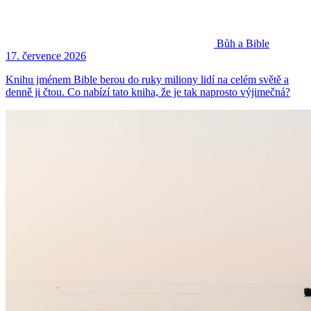
Bůh a Bible
17. července 2026
Knihu jménem Bible berou do ruky miliony lidí na celém světě a
denně ji čtou. Co nabízí tato kniha, že je tak naprosto výjimečná?