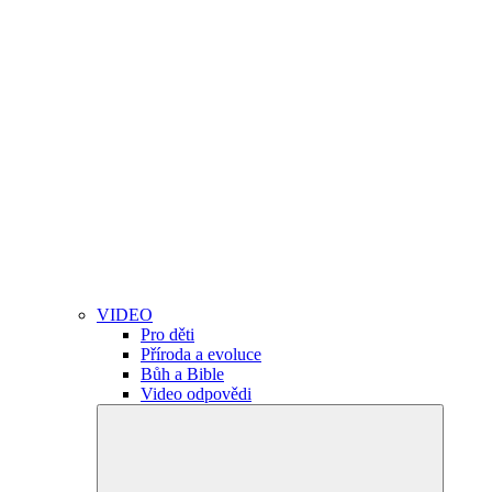
VIDEO
Pro děti
Příroda a evoluce
Bůh a Bible
Video odpovědi